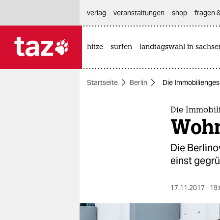
hautnavigation anspringen
hauptinhalt anspringen
footer anspringen
verlag
veranstaltungen
shop
fragen &
hitze
surfen
landtagswahl in sachse

taz zahl ich
taz zahl ich
Startseite
Berlin
Die Immobilienges
themen
politik
Die Immobili
Wohn
öko
Die Berlino
gesellschaft
einst gegr
kultur
17.11.2017
19:
sport