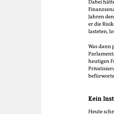
Dabei hätte
Finanzsena
Jahren den
er die Ris
lasteten, l
Was dann p
Parlament
heutigen F
Privatisie
befürworte
Kein Ins
Heute schmü