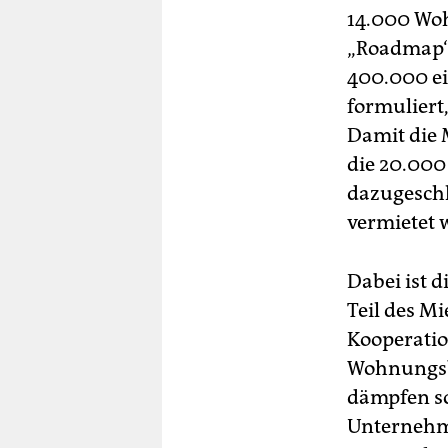
14.000 Woh
„Roadmap“
400.000 ei
formuliert,
Damit die 
die 20.000
dazugeschl
vermietet 
Dabei ist d
Teil des M
Kooperati
Wohnungsba
dämpfen so
Unternehm