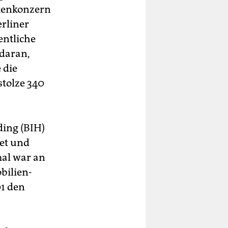
lienkonzern
erliner
entliche
 daran,
 die
stolze 340
ding (BIH)
det und
mal war an
i­lien­
01 den