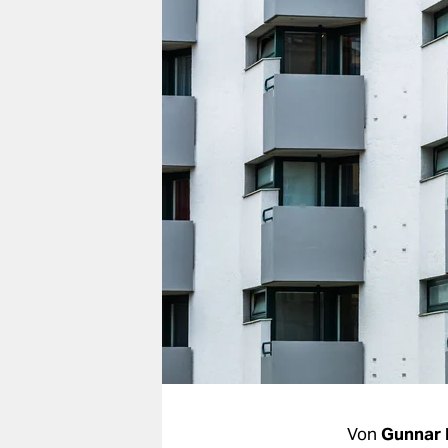
berlin
nord
wahrheit
verlag
verlag
veranstaltungen
shop
fragen & hilfe
unterstützen
abo
genossenschaft
Von
Gunnar 