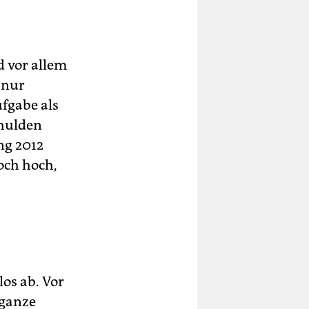
 vor allem
 nur
fgabe als
chulden
ng 2012
och hoch,
os ab. Vor
 ganze