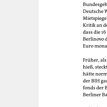
Bundesgebi
Deutsche W
Mietspiege
Kritik an 
dass die 1
Berlinovo 
Euro monat
Früher, al
hieß, stec
hätte norm
der BIH gar
fonds der 
Berliner B