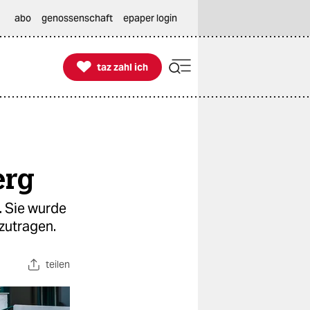
abo
genossenschaft
epaper login

taz zahl ich
taz zahl ich
erg
. Sie wurde
zutragen.
teilen