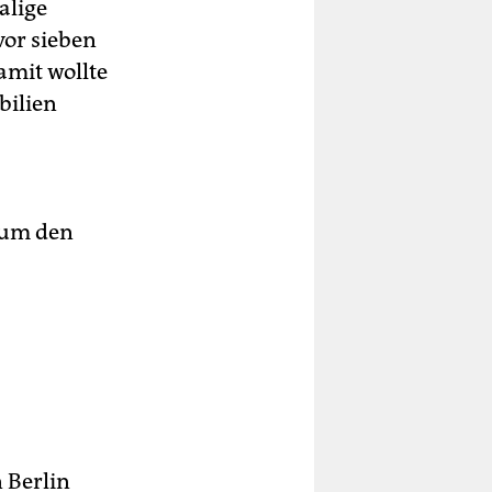
alige
vor sieben
amit wollte
bilien
 um den
 Berlin