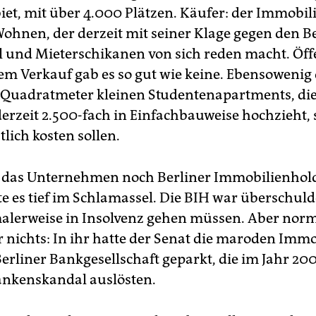
et, mit über 4.000 Plätzen. Käufer: der Immobi
ohnen, der derzeit mit seiner Klage gegen den B
l und Mieterschikanen von sich reden macht. Öff
dem Verkauf gab es so gut wie keine. Ebensowenig
6 Quadratmeter kleinen Studentenapartments, die
derzeit 2.500-fach in Einfachbauweise hochzieht, 
lich kosten sollen.
s das Unternehmen noch Berliner Immobi­lien­hol
kte es tief im Schlamassel. Die BIH war überschul
alerweise in Insolvenz gehen müssen. Aber nor
 nichts: In ihr hatte der Senat die maroden Immob
Berliner Bankgesellschaft geparkt, die im Jahr 20
ankenskandal auslösten.