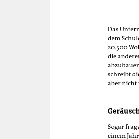
Das Untern
dem Schuld
20.500 Woh
die andere
abzubauen.
schreibt d
aber nicht
Geräusch
Sogar frag
einem Jahr