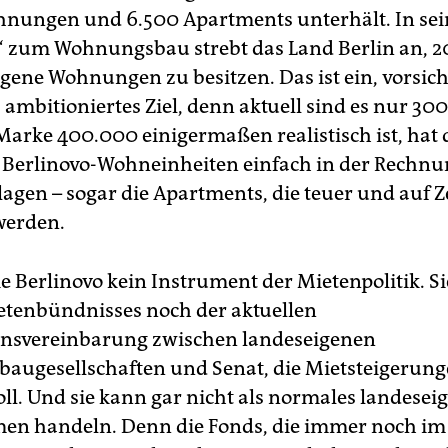
nungen und 6.500 Apartments unterhält. In sei
 zum Wohnungsbau strebt das Land Berlin an, 2
gene Wohnungen zu besitzen. Das ist ein, vorsich
 ambitioniertes Ziel, denn aktuell sind es nur 30
Marke 400.000 einigermaßen realistisch ist, hat 
 Berlinovo-Wohneinheiten einfach in der Rechn
agen – sogar die Apartments, die teuer und auf Z
werden.
ie Berlinovo kein Instrument der Mietenpolitik. Si
ietenbündnisses noch der aktuellen
onsvereinbarung zwischen landeseigenen
ugesellschaften und Senat, die Mietsteigerun
ll. Und sie kann gar nicht als normales landesei
en handeln. Denn die Fonds, die immer noch im