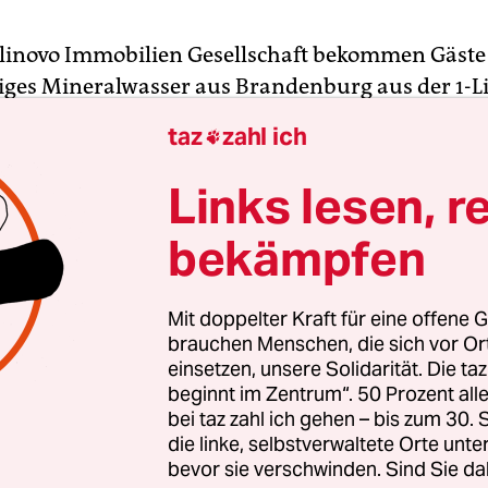
rlinovo Immobilien Gesellschaft bekommen Gäste
iges Mineralwasser aus Brandenburg aus der 1-Li
geboten. Während andere Firmen aus Prestigeg
taz
zahl ich

ser aus der Vulkaneifel in Miniflaschen oder hip
sign reichen, zeigt sich das landeseigene Unte
Links lesen, r
bekämpfen
Sparsamkeit ist nicht nur auf Getränke beschränk
ternehmen hat sich auf ein paar Etagen in ei
Mit doppelter Kraft für eine offene G
 Bahngebäude in Kreuzberg eingemietet. Die
brauchen Menschen, die sich vor O
einsetzen, unsere Solidarität. Die ta
zahl liegt bei schlanken 330 Beschäftigten, man 
beginnt im Zentrum“. 50 Prozent a
bgebaut. Auch einen Hausmeister gibt es nicht: D
bei taz zahl ich gehen – bis zum 30
nd an eine Fremdfirma ausgelagert. Betriebsratsv
die linke, selbstverwaltete Orte unte
wältin des Unternehmens und damit eine Führung
bevor sie verschwinden. Sind Sie da