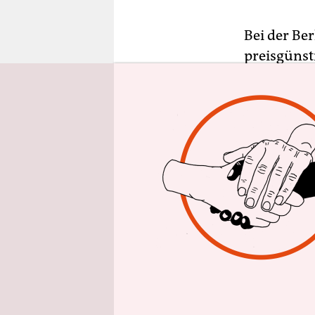
epaper login
Bei der Be
preisgünst
Flasche an
teures Was
Bionade-De
sparsam.
Und diese 
Wohnungsun
ehemaligen
Mitarbeiter
Personal a
Dienste si
ist die An