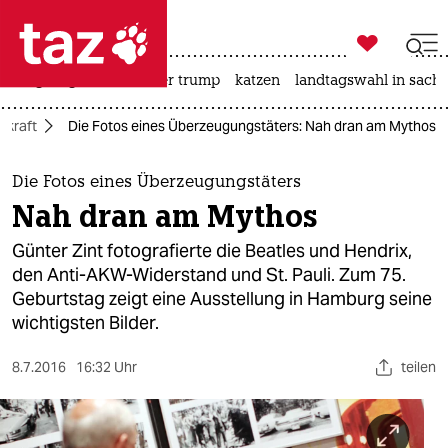

taz zahl ich
bergsteigen
usa unter trump
katzen
landtagswahl in sachs

taz zahl ich
mkraft
Die Fotos eines Überzeugungstäters: Nah dran am Mythos
taz zahl ich
themen
Die Fotos eines Überzeugungstäters
Nah dran am Mythos
politik
Günter Zint fotografierte die Beatles und Hendrix,
öko
den Anti-AKW-Widerstand und St. Pauli. Zum 75.
Geburtstag zeigt eine Ausstellung in Hamburg seine
gesellschaft
wichtigsten Bilder.
kultur
8.7.2016
16:32 Uhr
teilen
sport