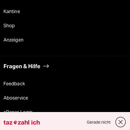
Kantine
Shop
Anzeigen
Fragen & Hilfe
Feedback
Aboservice
ePaper Login
taz
zahl ich
Gerade nicht

Downloads für Abonnierende