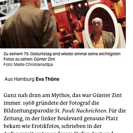
berlin
nord
wahrheit
verlag
verlag
Zu seinem 75. Geburtstag sind wieder einmal seine wichtigsten
Fotos zu sehen: Günter Zint
veranstaltungen
Foto: Malte Christians/dpa
shop
Aus Hamburg
Eva Thöne
fragen & hilfe
Ganz nah dran am Mythos, das war Günter Zint
unterstützen
immer. 1968 gründete der Fotograf die
Bildzeitungsparodie
St. Pauli Nachrichten
. Für die
abo
Zeitung, in der linker Boulevard genauso Platz
genossenschaft
bekam wie Erotikfotos, schrieben in der