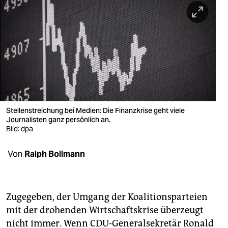
berlin
nord
wahrheit
verlag
verlag
veranstaltungen
Stellenstreichung bei Medien: Die Finanzkrise geht viele
Journalisten ganz persönlich an.
shop
Bild: dpa
fragen & hilfe
Von
Ralph Bollmann
unterstützen
abo
Zugegeben, der Umgang der Koalitionsparteien
mit der drohenden Wirtschaftskrise überzeugt
genossenschaft
nicht immer. Wenn CDU-Generalsekretär Ronald