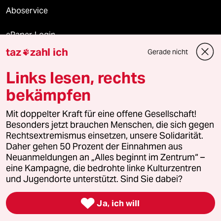
Aboservice
ePaper Login
taz
zahl ich
Gerade nicht

Downloads für Abonnierende
Links lesen, rechts
bekämpfen
© 2026 taz Verlags und Vertriebs GmbH
Alle Rechte vorbehalten. Bei rechtlichen Fragen oder für Genehmigungen
Mit doppelter Kraft für eine offene Gesellschaft!
wenden Sie sich bitte an
lizenzen@taz.de
Besonders jetzt brauchen Menschen, die sich gegen
Rechtsextremismus einsetzen, unsere Solidarität.
Daher gehen 50 Prozent der Einnahmen aus
Feedback
Redaktionsstatut
Kommune-Richtlinien
KI-
Neuanmeldungen an „Alles beginnt im Zentrum“ –
eine Kampagne, die bedrohte linke Kulturzentren
Leitlinie
Informant
Datenschutz
Impressum
AGB
und Jugendorte unterstützt. Sind Sie dabei?
Seitenwende
Einwilligungen widerrufen (Ads)

Ja, ich will