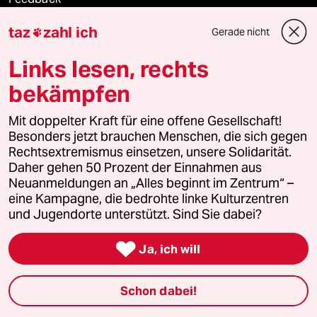
taz
zahl ich
Gerade nicht

Aboservice
Links lesen, rechts
ePaper Login
bekämpfen
Downloads für Abonnierende
Mit doppelter Kraft für eine offene Gesellschaft!
Besonders jetzt brauchen Menschen, die sich gegen
Rechtsextremismus einsetzen, unsere Solidarität.
Daher gehen 50 Prozent der Einnahmen aus
© 2026 taz Verlags und Vertriebs GmbH
Alle Rechte vorbehalten. Bei rechtlichen Fragen oder für Genehmigungen
Neuanmeldungen an „Alles beginnt im Zentrum“ –
wenden Sie sich bitte an
lizenzen@taz.de
eine Kampagne, die bedrohte linke Kulturzentren
und Jugendorte unterstützt. Sind Sie dabei?
Feedback
Redaktionsstatut
Kommune-Richtlinien
KI-

Ja, ich will
Leitlinie
Informant
Datenschutz
Impressum
AGB
Schon dabei!
Seitenwende
Einwilligungen widerrufen (Ads)