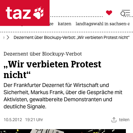

taz zahl ich
iran-krieg
ceuta
hitze
katzen
landtagswahl in sachsen-an

taz zahl ich
ie
Dezernent über Blockupy-Verbot: „Wir verbieten Protest nicht“
taz zahl ich
themen
Dezernent über Blockupy-Verbot
„Wir verbieten Protest
politik
nicht“
öko
Der Frankfurter Dezernet für Wirtschaft und
Sicherheit, Markus Frank, über die Gespräche mit
gesellschaft
Aktivisten, gewaltbereite Demonstranten und
deutliche Signale.
kultur
sport
10.5.2012
19:21 Uhr
teilen