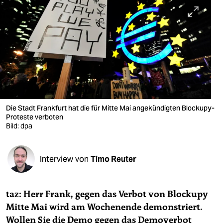
berlin
nord
wahrheit
verlag
verlag
veranstaltungen
Die Stadt Frankfurt hat die für Mitte Mai angekündigten Blockupy-
Proteste verboten
shop
Bild: dpa
fragen & hilfe
Interview von
Timo Reuter
unterstützen
abo
taz: Herr Frank, gegen das Verbot von Blockupy
genossenschaft
Mitte Mai wird am Wochenende demonstriert.
Wollen Sie die Demo gegen das Demoverbot