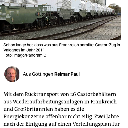
berlin
nord
wahrheit
verlag
Schon lange her, dass was aus Frankreich anrollte: Castor-Zug in
verlag
Valognes im Jahr 2011
Foto: imago/PanoramiC
veranstaltungen
shop
Aus Göttingen
Reimar Paul
fragen & hilfe
Mit dem Rücktransport von 26 Castorbehältern
unterstützen
aus Wiederaufarbeitungsanlagen in Frankreich
abo
und Großbritannien haben es die
Energiekonzerne offenbar nicht eilig. Zwei Jahre
genossenschaft
nach der Einigung auf einen Verteilungsplan für