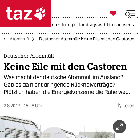

taz zahl ich
nahost-konflikt
usa unter trump
landtagswahl in sachsen-an

taz zahl ich
e
Atomkraft
Deutscher Atommüll: Keine Eile mit den Castoren
taz zahl ich
themen
Deutscher Atommüll
Keine Eile mit den Castoren
politik
Was macht der deutsche Atommüll im Ausland?
öko
Gab es da nicht dringende Rückholverträge?
Plötzlich haben die Energiekonzerne die Ruhe weg.
gesellschaft
2.8.2017
15:28 Uhr
teilen
kultur
sport