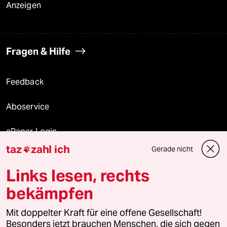
Anzeigen
Fragen & Hilfe
Feedback
Aboservice
ePaper Login
taz
zahl ich
Gerade nicht

Downloads für Abonnierende
Links lesen, rechts
bekämpfen
© 2026 taz Verlags und Vertriebs GmbH
Alle Rechte vorbehalten. Bei rechtlichen Fragen oder für Genehmigungen
Mit doppelter Kraft für eine offene Gesellschaft!
wenden Sie sich bitte an
lizenzen@taz.de
Besonders jetzt brauchen Menschen, die sich gegen