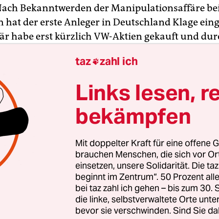
Nach Bekanntwerden der Manipulationsaffäre be
 hat der erste Anleger in Deutschland Klage eing
är habe erst kürzlich VW-Aktien gekauft und dur
 verloren, sagte Marc Schiefer von der Kanzlei Ti
taz
zahl ich

Kirchentellinsfurt bei Tübingen. Die Kanzlei rech
e Klagen folgen werden. „Die Telefone laufen heiß
Links lesen, r
bekämpfen
anleger aus Baden-Württemberg hat Schadenersa
ericht Braunschweig eingereicht. Die Klage sei 
Mit doppelter Kraft für eine offene G
en Konzern zugestellt worden, sagte ein Gerichts
brauchen Menschen, die sich vor O
er Anleger hatte im April und Juli VW-Vorzugsakti
einsetzen, unsere Solidarität. Die ta
beginnt im Zentrum“. 50 Prozent a
, dass diese Transaktion nun rückabgewickelt wir
bei taz zahl ich gehen – bis zum 30
skanzlei mit.
die linke, selbstverwaltete Orte unte
bevor sie verschwinden. Sind Sie da