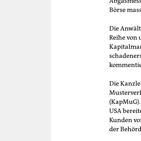
Abgasmessu
Börse mass
Die Anwält
Reihe von 
Kapitalma
schadeners
kommentier
Die Kanzle
Musterver
(KapMuG). 
USA bereit
Kunden vor
der Behörd