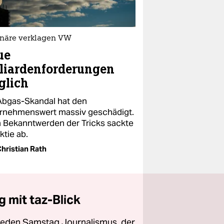
onäre verklagen VW
ue
liardenforderungen
glich
Abgas-Skandal hat den
rnehmenswert massiv geschädigt.
 Bekanntwerden der Tricks sackte
ktie ab.
hristian Rath
 mit taz-Blick
 jeden Samstag Journalismus, der