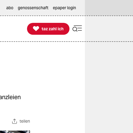
abo
genossenschaft
epaper login

taz zahl ich
taz zahl ich
anzleien
teilen