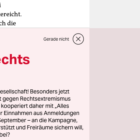
i
ereicht.
ch die
lp am
Gerade nicht
net damit,
“, sagte
echts
tzklage
aber noch
esellschaft! Besonders jetzt
sprecher am
rt gegen Rechtsextremismus
en gekauft
z kooperiert daher mit „Alles
ller Einnahmen aus Anmeldungen
d, teilte
. September – an die Kampagne,
rstützt und Freiräume sichern will,
bei?