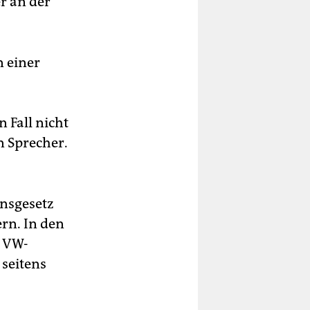
r an der
n einer
 Fall nicht
n Sprecher.
nsgesetz
rn. In den
r VW-
seitens