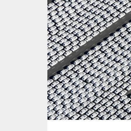
berlin
nord
wahrheit
verlag
verlag
veranstaltungen
shop
fragen & hilfe
unterstützen
abo
genossenschaft