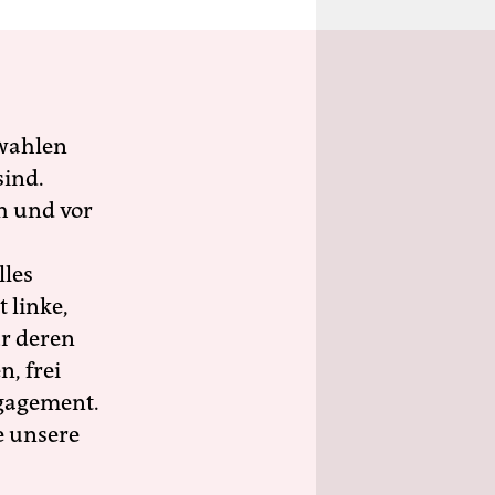
wahlen
sind.
h und vor
lles
 linke,
ür deren
n, frei
ngagement.
e unsere