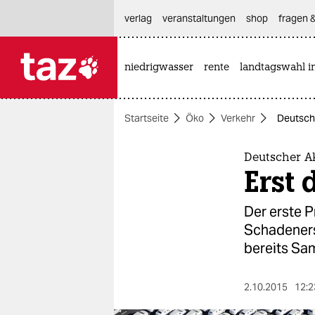
hautnavigation anspringen
hauptinhalt anspringen
footer anspringen
verlag
veranstaltungen
shop
fragen &
niedrigwasser
rente
landtagswahl i

taz zahl ich
taz zahl ich
Startseite
Öko
Verkehr
Deutsche
themen
politik
Deutscher A
Erst 
öko
Der erste 
gesellschaft
Schadenersa
bereits Sa
kultur
sport
2.10.2015
12:2