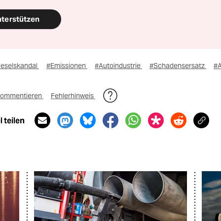
nterstützen
ieselskandal
#Emissionen
#Autoindustrie
#Schadensersatz
#A
ommentieren
Fehlerhinweis
 teilen