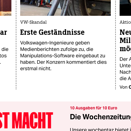
VW-Skandal
Akti
uar
Erste Geständnisse
Ne
Mil
Volkswagen-Ingenieure geben
mö
 die
Medienberichten zufolge zu, die
tos
Manipulations-Software eingebaut zu
Der 
.
haben. Der Konzern kommentiert dies
Unte
erstmal nicht.
Nach
die A
Von
C
10 Ausgaben für 10 Euro
Die Wochenzeitung
Unsere wochentaz bietet