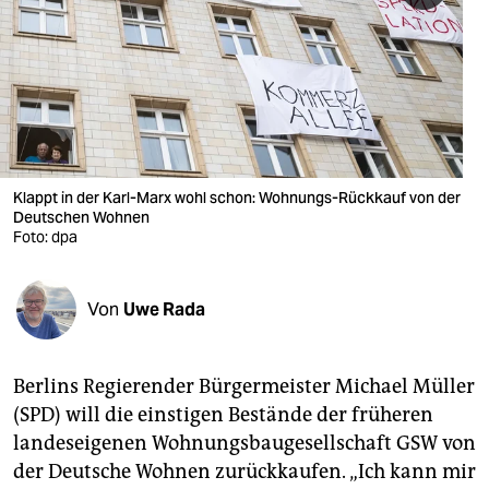
berlin
nord
wahrheit
verlag
verlag
Klappt in der Karl-Marx wohl schon: Wohnungs-Rückkauf von der
Deutschen Wohnen
veranstaltungen
Foto: dpa
shop
Von
Uwe Rada
fragen & hilfe
unterstützen
Berlins Regierender Bürgermeister Michael Müller
abo
(SPD) will die einstigen Bestände der früheren
landeseigenen Wohnungsbaugesellschaft GSW von
genossenschaft
der Deutsche Wohnen zurückkaufen. „Ich kann mir