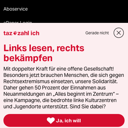
Aboservice
ePaper Login
taz
zahl ich
Gerade nicht

Downloads für Abonnierende
Links lesen, rechts
bekämpfen
© 2026 taz Verlags und Vertriebs GmbH
Alle Rechte vorbehalten. Bei rechtlichen Fragen oder für Genehmigungen
Mit doppelter Kraft für eine offene Gesellschaft!
wenden Sie sich bitte an
lizenzen@taz.de
Besonders jetzt brauchen Menschen, die sich gegen
Rechtsextremismus einsetzen, unsere Solidarität.
Daher gehen 50 Prozent der Einnahmen aus
Feedback
Redaktionsstatut
Kommune-Richtlinien
KI-
Neuanmeldungen an „Alles beginnt im Zentrum“ –
eine Kampagne, die bedrohte linke Kulturzentren
Leitlinie
Informant
Datenschutz
Impressum
AGB
und Jugendorte unterstützt. Sind Sie dabei?
Seitenwende
Einwilligungen widerrufen (Ads)

Ja, ich will