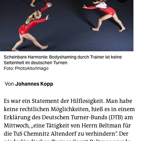
berlin
nord
wahrheit
verlag
verlag
Scheinbare Harmonie: Bodyshaming durch Trainer ist keine
Seltenheit im deutschen Turnen
veranstaltungen
Foto: PhotoAlto/imago
shop
Von
Johannes Kopp
fragen & hilfe
Es war ein Statement der Hilflosigkeit. Man habe
unterstützen
keine rechtlichen Möglichkeiten, hieß es in einem
Erklärung des Deutschen Turner-Bunds (DTB) am
abo
Mittwoch, „eine Tätigkeit von Herrn Beltman für
genossenschaft
die TuS Chemnitz Altendorf zu verhindern“. Der