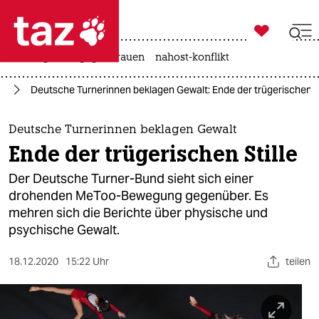

taz zahl ich
hitze
gewalt gegen frauen
nahost-konflikt

taz zahl ich
oo
Deutsche Turnerinnen beklagen Gewalt: Ende der trügerischen St
taz zahl ich
themen
Deutsche Turnerinnen beklagen Gewalt
Ende der trügerischen Stille
politik
Der Deutsche Turner-Bund sieht sich einer
öko
drohenden MeToo-Bewegung gegenüber. Es
mehren sich die Berichte über physische und
gesellschaft
psychische Gewalt.
kultur
18.12.2020
15:22 Uhr
teilen
sport