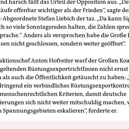
nd harsch fällt das Urteil der Opposition aus. „D
ufe offenbar wichtiger als der Frieden“, sagte de
i-Abgeordnete Stefan Liebich der taz. „Da kann S
ch so viele Sonntagsreden halten, die Zahlen spr
Sprache.“ Anders als versprochen habe die Große 
sen nicht geschlossen, sondern weiter geöffnet“.
ktionschef Anton Hofreiter warf der Großen Koal
 geltenden Rüstungsexportrichtlinien nicht ernst
ls auch die Öffentlichkeit getäuscht zu haben: 
ringend ein verbindliches Rüstungs­exportkontro
 menschenrechtlichen Kriterien, damit deutsche
erungen sich nicht weiter mitschuldig machen,
n Spannungsgebieten eskalieren“, forderte er.