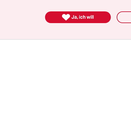
schaftsministeriums auf zwei Kleine Anfragen d
ion.

Ja, ich will