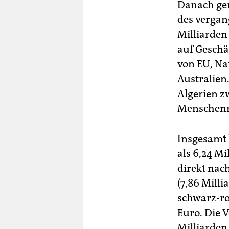
Danach gen
des vergan
Milliarden
auf Geschä
von EU, Na
Australien
Algerien z
Menschenr
Insgesamt 
als 6,24 Mi
direkt nac
(7,86 Mill
schwarz-ro
Euro. Die 
Milliarden