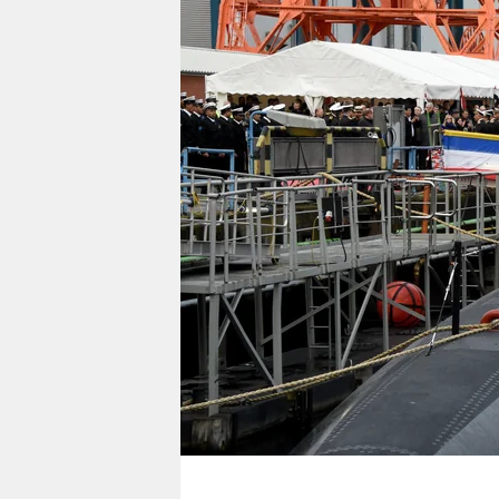
berlin
nord
wahrheit
verlag
verlag
veranstaltungen
shop
fragen & hilfe
unterstützen
abo
genossenschaft