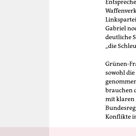
Entspreche
Waffenverkä
Linksparte
Gabriel no
deutliche 
„die Schleu
Grünen-Fra
sowohl die
genommen a
brauchen d
mit klaren
Bundesregi
Konflikte i