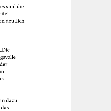
es sind die
itet
en deutlich
„Die
gsvolle
 der
in
as
enn dazu
 das