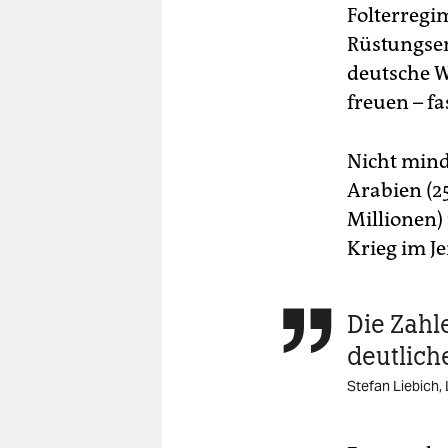
Folterregim
Rüstungsem
deutsche W
freuen – fa
Nicht mind
Arabien (2
Millionen)
Krieg im Je
Die Zahl

deutlich
Stefan Liebich, 