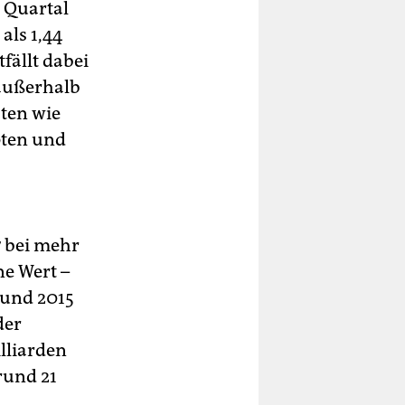
 Quartal
als 1,44
fällt dabei
 außerhalb
aten wie
pten und
 bei mehr
ne Wert –
 und 2015
der
lliarden
rund 21