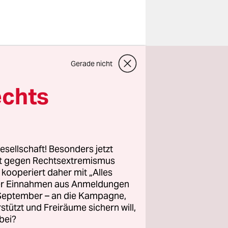
ungsexporte
Gerade nicht
nd SPD, das
echts
s
weiter
l
ann keine
esellschaft! Besonders jetzt
rt gegen Rechtsextremismus
z kooperiert daher mit „Alles
gsexporte
ller Einnahmen aus Anmeldungen
egen. Und
. September – an die Kampagne,
destagswahl
rstützt und Freiräume sichern will,
bei?