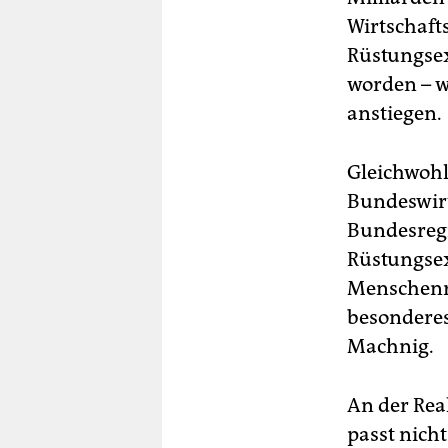
Wirtschaft
Rüstungs­e
worden – w
anstiegen.
Gleichwohl
Bundeswirt
Bundesregi
Rüstungsex
Menschenr
besonderes
Machnig.
An der Real
passt nich