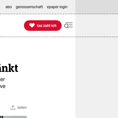
abo
genossenschaft
epaper login

taz zahl ich
taz zahl ich
änkt
ter
ive
teilen