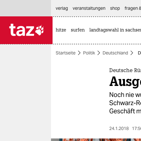
hautnavigation anspringen
hauptinhalt anspringen
footer anspringen
verlag
veranstaltungen
shop
fragen &
hitze
surfen
landtagswahl in sachse

taz zahl ich
taz zahl ich
Startseite
Politik
Deutschland
D
themen
politik
Deutsche Rü
Ausge
öko
Noch nie w
gesellschaft
Schwarz-Ro
Geschäft m
kultur
sport
24.1.2018
17:5