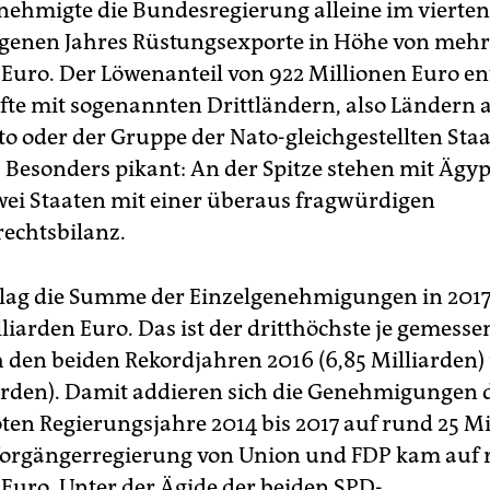
ehmigte die Bundesregierung alleine im vierten
genen Jahres Rüstungsexporte in Höhe von mehr 
 Euro. Der Löwenanteil von 922 Millionen Euro ent
fte mit sogenannten Drittländern, also Ländern
to oder der Gruppe der Nato-gleichgestellten Sta
. Besonders pikant: An der Spitze stehen mit Ägy
wei Staaten mit einer überaus fragwürdigen
echtsbilanz.
lag die Summe der Einzelgenehmigungen in 2017
l­liarden Euro. Das ist der dritthöchste je gemesse
h den beiden Rekordjahren 2016 (6,85 Mil­liarden)
iarden). Damit addieren sich die Genehmigungen 
ten Regierungsjahre 2014 bis 2017 auf rund 25 Mi
Vorgängerregierung von Union und FDP kam auf 
 Euro. Unter der Ägide der beiden SPD-