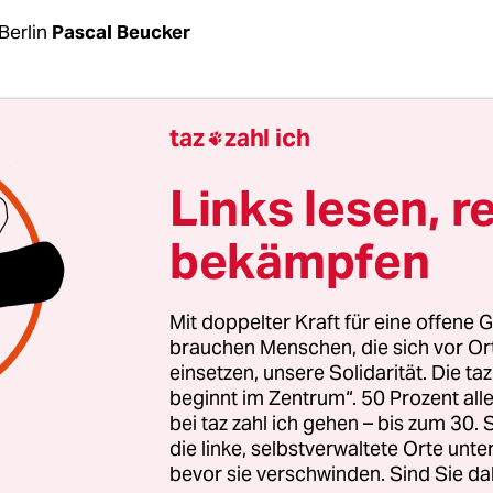
Berlin
Pascal Beucker
e hübsche Formulierung: „Wir schränken die Rüst
taz
zahl ich

“, heißt es in dem Sondierungspapier von Union u
age für ihre in Kürze beginnenden
Links lesen, r
verhandlungen ist. Der kleine Haken: Bevor etwa
bekämpfen
nkt werden kann, muss es überhaupt erst einma
t
etwas
eingeschränkt worden sein. Doch davon k
Mit doppelter Kraft für eine offene G
brauchen Menschen, die sich vor O
einsetzen, unsere Solidarität. Die ta
il: Unter Schwarz-Rot sind die deutschen Rüstun
beginnt im Zentrum“. 50 Prozent a
gangenen Legislaturperiode in Rekordhöhen gesti
bei taz zahl ich gehen – bis zum 30
ive Geschäft mit dem Tod geht auch seit der Bun
die linke, selbstverwaltete Orte unte
ter. Das belegen die Antworten des
bevor sie verschwinden. Sind Sie da