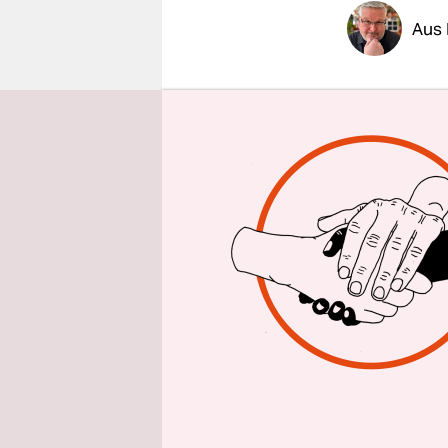
epaper login
Aus 
Es ist ein
weiter ein
die Grundl
Koalitions
eingeschrä
zumindes
Rede sein.
Im Gegente
in der ver
das lukrat
munter wei