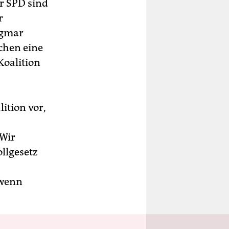
er SPD sind
r
igmar
echen eine
Koalition
ition vor,
„Wir
llgesetz
 wenn