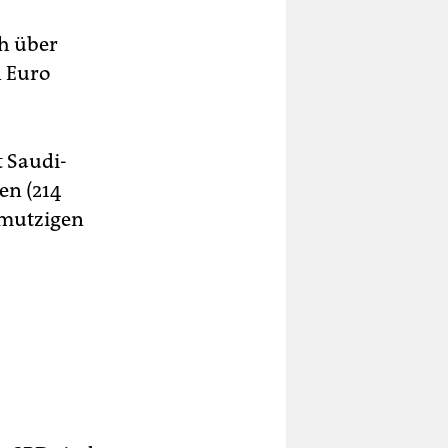
ch über
n Euro
t Saudi-
en (214
hmutzigen