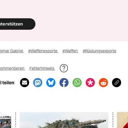
nterstützen
igmar Gabriel
#Waffenexporte
#Waffen
#Rüstungsexporte
ommentieren
Fehlerhinweis
 teilen