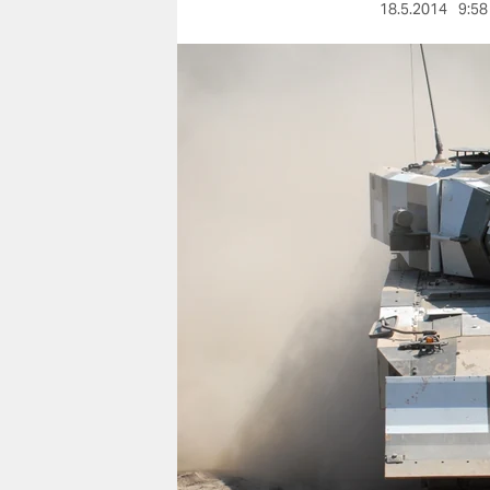
berlin
18.5.2014
9:58
nord
wahrheit
verlag
verlag
veranstaltungen
shop
fragen & hilfe
unterstützen
abo
genossenschaft