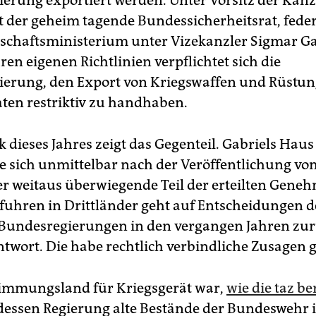
erung exportiert werden. Unter Vorsitz der Kanz
t der geheim tagende Bundessicherheitsrat, fed
rtschaftsministerium unter Vizekanzler Sigmar Ga
hren eigenen Richtlinien verpflichtet sich die
erung, den Export von Kriegswaffen und Rüstu
aten restriktiv zu handhaben.
ik dieses Jahres zeigt das Gegenteil. Gabriels Haus
te sich unmittelbar nach der Veröffentlichung vo
er weitaus überwiegende Teil der erteilten Gen
sfuhren in Drittländer geht auf Entscheidungen d
 Bundesregierungen in den vergangen Jahren zur
ntwort. Die habe rechtlich verbindliche Zusagen g
immungsland für Kriegsgerät war,
wie die taz be
dessen Regierung alte Bestände der Bundeswehr 