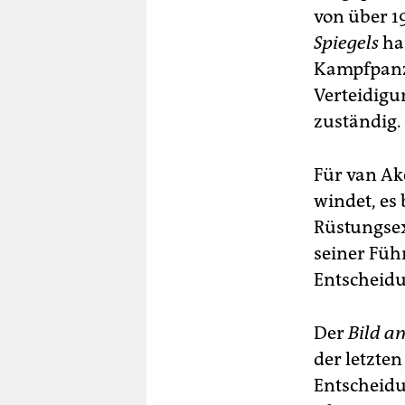
von über 1
Spiegels
han
Kampfpanz
Verteidigu
zuständig.
Für van Ake
windet, es 
Rüstungse
seiner Füh
Entscheidu
Der
Bild a
der letzte
Entscheidu