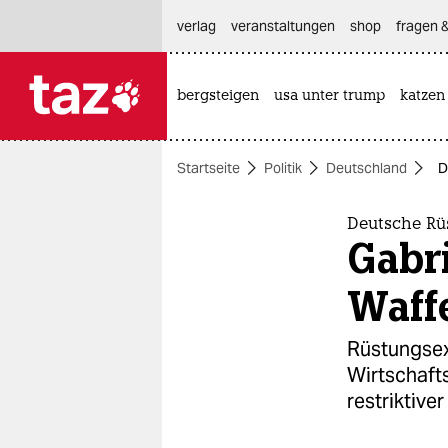
hautnavigation anspringen
hauptinhalt anspringen
footer anspringen
verlag
veranstaltungen
shop
fragen &
bergsteigen
usa unter trump
katzen

taz zahl ich
taz zahl ich
Startseite
Politik
Deutschland
D
themen
politik
Deutsche Rü
Gabri
öko
Waff
gesellschaft
Rüstungsexp
kultur
Wirtschafts
restriktive
sport