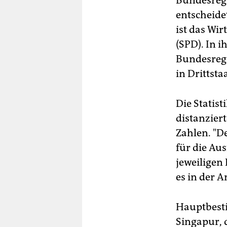
Bundesregi
entscheide
ist das Wi
(SPD). In i
Bundesregi
in Drittsta
Die Statist
distanzier
Zahlen. "D
für die Au
jeweiligen
es in der A
Hauptbest
Singapur, 