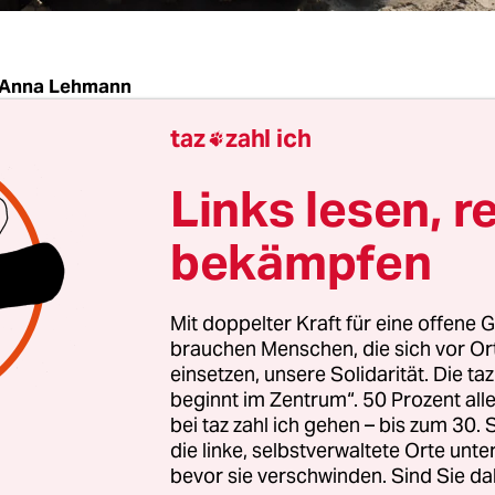
Anna Lehmann
taz
zahl ich

|
Die schwarz-rote Bundesregierung hat in den er
Links lesen, r
eses Jahres fast 20 Prozent mehr Rüstungsexport
rittstaaten genehmigt als im Vorjahr. Das geht au
bekämpfen
s Linkspartei-Abgeordneten Jan van Aken an das
schaftsministerium hervor.
Mit doppelter Kraft für eine offene G
brauchen Menschen, die sich vor O
e weder der EU noch der Nato angehören, durfte
einsetzen, unsere Solidarität. Die ta
beginnt im Zentrum“. 50 Prozent a
 bis Mai deutsche Rüstungsgüter im Wert von ru
bei taz zahl ich gehen – bis zum 30
Euro einführen. Die gesamten Rüstungsexporte i
die linke, selbstverwaltete Orte unte
2014 sind mit knapp 1,2 Milliarden Euro im Vergl
bevor sie verschwinden. Sind Sie da