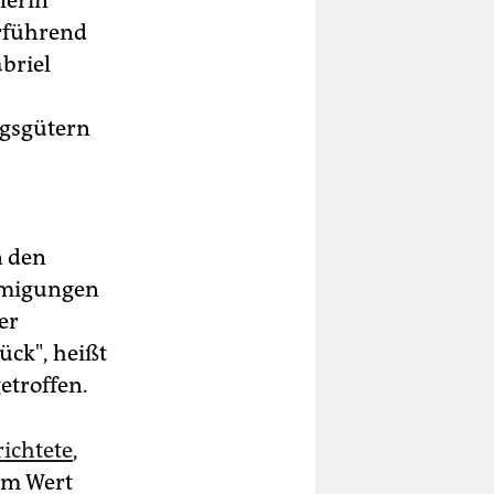
lerin
erführend
briel
ngsgütern
n den
ehmigungen
er
ück", heißt
etroffen.
richtete
,
im Wert