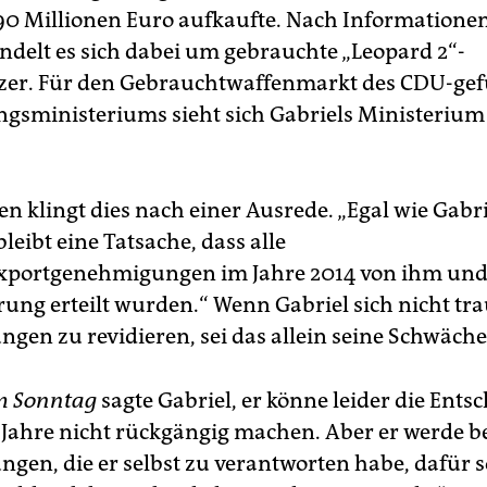
90 Millionen Euro aufkaufte. Nach Informatione
delt es sich dabei um gebrauchte „Leopard 2“-
er. Für den Gebrauchtwaffenmarkt des CDU-gef
ngsministeriums sieht sich Gabriels Ministerium
n klingt dies nach einer Ausrede. „Egal wie Gabri
bleibt eine Tatsache, dass alle
xportgenehmigungen im Jahre 2014 von ihm und
rung erteilt wurden.“ Wenn Gabriel sich nicht tra
ngen zu revidieren, sei das allein seine Schwäche
m Sonntag
sagte Gabriel, er könne leider die Ent
n Jahre nicht rückgängig machen. Aber er werde be
ngen, die er selbst zu verantworten habe, dafür 