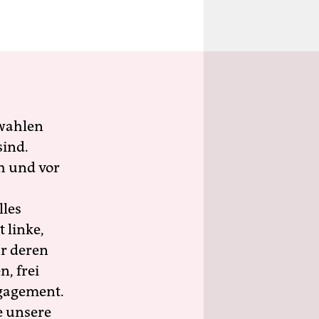
wahlen
sind.
h und vor
lles
 linke,
ür deren
n, frei
ngagement.
e unsere