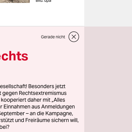
Bild: dpa
Gerade nicht
sten vier
echts
e in
s einer
esellschaft! Besonders jetzt
rt gegen Rechtsextremismus
n demnach
z kooperiert daher mit „Alles
ller Einnahmen aus Anmeldungen
nd 650
. September – an die Kampagne,
m ersten
rstützt und Freiräume sichern will,
eich zum
bei?