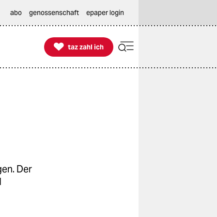
abo
genossenschaft
epaper login

taz zahl ich
taz zahl ich
gen. Der
l