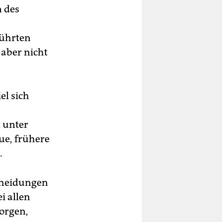
n des
ührten
 aber nicht
el sich
 unter
ue, frühere
.
scheidungen
i allen
sorgen,