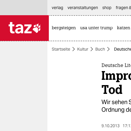
hautnavigation anspringen
hauptinhalt anspringen
footer anspringen
verlag
veranstaltungen
shop
fragen &
bergsteigen
usa unter trump
katzen

taz zahl ich
taz zahl ich
Startseite
Kultur
Buch
Deutsche
themen
politik
Deutsche Li
Impr
öko
Tod
gesellschaft
Wir sehen S
kultur
Ordnung de
sport
9.10.2013
17:1