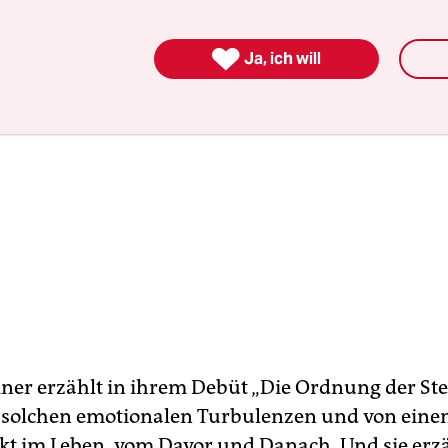

Ja, ich will
ner erzählt in ihrem Debüt „Die Ordnung der St
 solchen emotionalen Turbulenzen und von ein
 im Leben, vom Davor und Danach. Und sie erzä