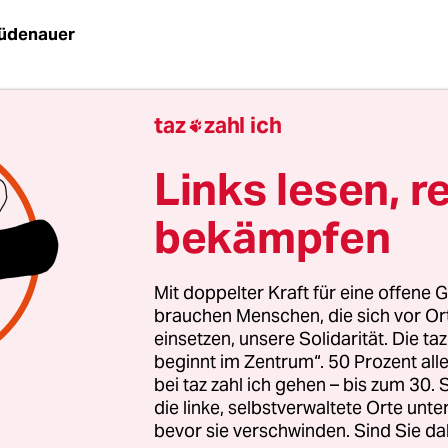
Rüdenauer
en sind die Wege des Lebens und der Liebe, win
taz
zahl ich
 Gabelungen. Hat man schließlich holprig eine ge

nter sich gebracht, mag man sich zum Trost einbi
Links lesen, r
 doch ein höheres Schicksal den inneren Kompass
hschaubarer Ordnungswille das Chaos im Zaum h
bekämpfen
ie Sterne, die millionenfach verstreut am Himmel
tlarvt unsere Sehnsucht nach Halt und Struktur.
Mit doppelter Kraft für eine offene G
brauchen Menschen, die sich vor O
Symbole und Bilder, wo Willkür und kosmischer Z
einsetzen, unsere Solidarität. Die ta
 Zumal wenn die Liebe sich ins Menschenherz ein
beginnt im Zentrum“. 50 Prozent a
bei taz zahl ich gehen – bis zum 30
n sich ein wenig Vorsehung. Und wird doch fort
die linke, selbstverwaltete Orte unte
del aus unerklärlichen und unzähmbaren Gefüh
bevor sie verschwinden. Sind Sie da