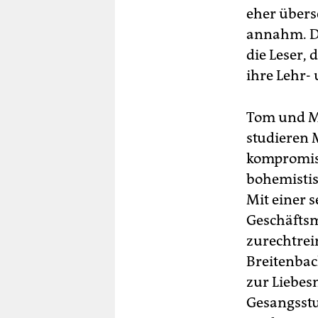
eher übers
annahm. Da
die Leser,
ihre Lehr-
Tom und Ma
studieren M
kompromis
bohemistisc
Mit einer s
Geschäftsm
zurechtrei
Breitenbac
zur Liebesm
Gesangsstu