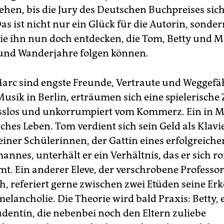
ehen, bis die Jury des Deutschen Buchpreises sich
s ist nicht nur ein Glück für die Autorin, sonder
 die ihn nun doch entdecken, die Tom, Betty und 
 und Wanderjahre folgen können.
rc sind engste Freunde, Vertraute und Weggefäh
usik in Berlin, erträumen sich eine spielerische
slos und unkorrumpiert vom Kommerz. Ein in 
hes Leben. Tom verdient sich sein Geld als Klavi
einer Schülerinnen, der Gattin eines erfolgreiche
annes, unterhält er ein Verhältnis, das er sich 
mt. Ein anderer Eleve, der verschrobene Professor
h, referiert gerne zwischen zwei Etüden seine Er
elancholie. Die Theorie wird bald Praxis: Betty, 
dentin, die nebenbei noch den Eltern zuliebe