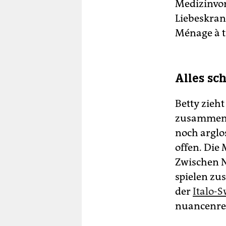
Medizinvor
Liebeskran
Ménage à t
Alles sch
Betty zieht
zusammen. 
noch arglos
offen. Die 
Zwischen N
spielen zu
der
Italo-
nuancenrei