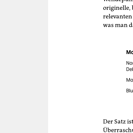
originelle
relevanten 
was man da
Mo
Nom
Deb
Mon
Blu
Der Satz is
Überraschu