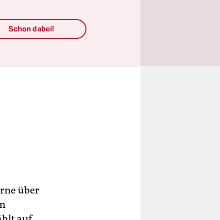
Schon dabei!
erne über
em
hlt auf