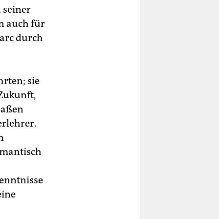
 seiner
n auch für
Marc durch
rten; sie
 Zukunft,
Maßen
erlehrer.
n
romantisch
kenntnisse
eine