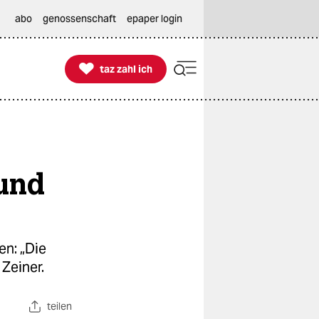
abo
genossenschaft
epaper login

taz zahl ich
taz zahl ich
 und
en: „Die
Zeiner.
teilen