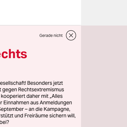
dungsreich
wisse
Gerade nicht
lden, dass
echts
 nordet und
ält. Ein
sdach
esellschaft! Besonders jetzt
rt gegen Rechtsextremismus
ufall
z kooperiert daher mit „Alles
nistet,
ller Einnahmen aus Anmeldungen
. September – an die Kampagne,
gerissen in
rstützt und Freiräume sichern will,
len.
bei?