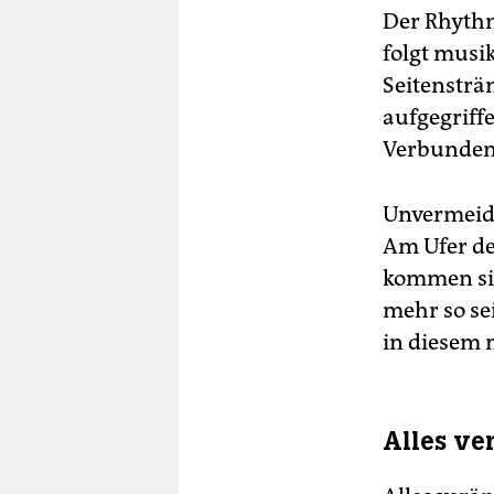
Der Rhythm
folgt musi
Seitensträn
aufgegriff
Verbundenh
Unvermeidli
Am Ufer de
kommen sic
mehr so sei
in diesem 
Alles ve