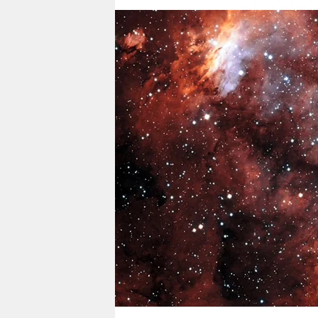
berlin
nord
wahrheit
verlag
verlag
veranstaltungen
shop
fragen & hilfe
unterstützen
abo
genossenschaft