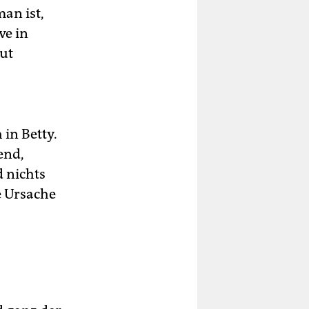
an ist,
ve in
eut
 in Betty.
end,
 nichts
e Ursache