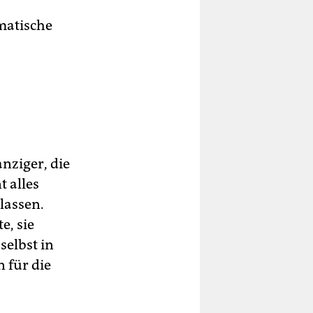
ematische
nziger, die
t alles
 lassen.
e, sie
selbst in
n für die