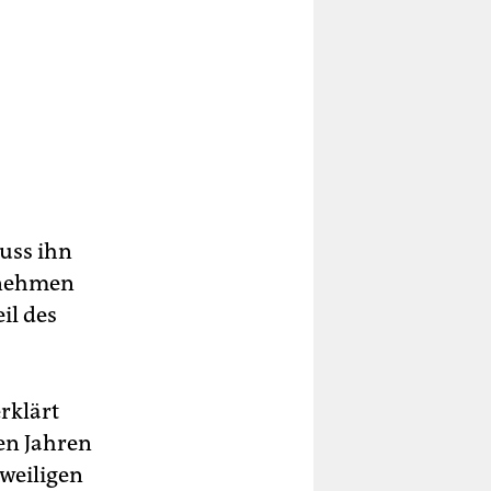
muss ihn
ernehmen
il des
rklärt
en Jahren
eweiligen