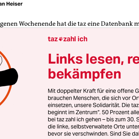
an Heiser
enen Wochenende hat die taz eine Datenbank mi
den ab 10.000 Euro veröffentlicht und die Leser 
taz
zahl ich

nach interessanten Anhaltspunkten zu durchfors
die Liste der größten Parteispender durchlas, stieß
Links lesen, r
Namen.
bekämpfen
hielt im Wahlkampf 2009 zum Beispiel Großspe
hen Bank, von BMW, Dr. Oetker, Evonik, Bertels
Mit doppelter Kraft für eine offene G
on und Philip Morris. Doch die größte Unterneh
brauchen Menschen, die sich vor O
e Partei laut unserer Datenbank mit 284.000 Euro 
einsetzen, unsere Solidarität. Die ta
beginnt im Zentrum“. 50 Prozent a
bei taz zahl ich gehen – bis zum 30
die linke, selbstverwaltete Orte unte
bevor sie verschwinden. Sind Sie da