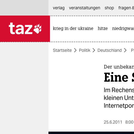
hautnavigation anspringen
hauptinhalt anspringen
footer anspringen
verlag
veranstaltungen
shop
fragen &
krieg in der ukraine
hitze
niedrigwa

taz zahl ich
taz zahl ich
Startseite
Politik
Deutschland
P
themen
politik
Der unbeka
Eine 
öko
Im Rechens
gesellschaft
kleinen Un
Internetport
kultur
sport
25.6.2011
8:00