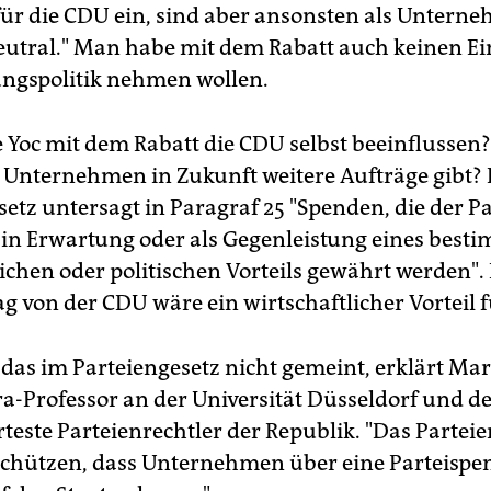
für die CDU ein, sind aber ansonsten als Untern
neutral." Man habe mit dem Rabatt auch keinen Ei
ungspolitik nehmen wollen.
e Yoc mit dem Rabatt die CDU selbst beeinflussen
 Unternehmen in Zukunft weitere Aufträge gibt?
etz untersagt in Paragraf 25 "Spenden, die der Pa
in Erwartung oder als Gegenleistung eines best
ichen oder politischen Vorteils gewährt werden".
g von der CDU wäre ein wirtschaftlicher Vorteil f
 das im Parteiengesetz nicht gemeint, erklärt Mar
ra-Professor an der Universität Düsseldorf und d
este Parteienrechtler der Republik. "Das Parteie
 schützen, dass Unternehmen über eine Parteispe