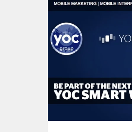
berlin
nord
wahrheit
verlag
verlag
veranstaltungen
shop
fragen & hilfe
unterstützen
abo
genossenschaft