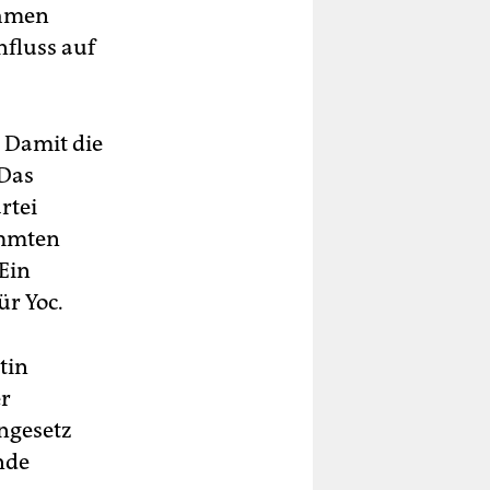
ehmen
nfluss auf
? Damit die
 Das
rtei
immten
 Ein
ür Yoc.
tin
er
ngesetz
nde