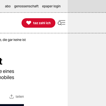
abo
genossenschaft
epaper login

taz zahl ich
taz zahl ich
die gar keine ist
t
e eines
mobiles
teilen