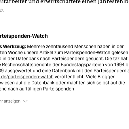
itarbeiter und erwirtschaftete einen Jahresfehlb
o.
rteispenden-Watch
s Werkzeug:
Mehrere zehntausend Menschen haben in der
sten Woche unsere Artikel zum Parteispenden-Watch gelesen
 in der Datenbank nach Parteispendern gesucht. Die taz hat
e Rechenschaftsberichte der Bundestagsparteien von 1994 b
09 ausgewertet und eine Datenbank mit den Parteispendern 
z.de/parteispenden-watch
veröffentlicht. Viele Blogger
wiesen auf die Datenbank oder machten sich selbst auf die
he nach auffälligen Parteispenden
r anzeigen
e Chance:
Die taz ruft ihre Leser auf, die Daten zu durchforste
d uns vorzuschlagen, welchen Parteispenden wir nachgehen