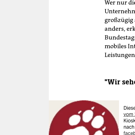
sol
Wer nur di
sch
Unternehme
großzügig a
anders, er
Bundestag
mobiles In
Leistungen
"Wir seh
Diese
vom 2
Kios
nach
face