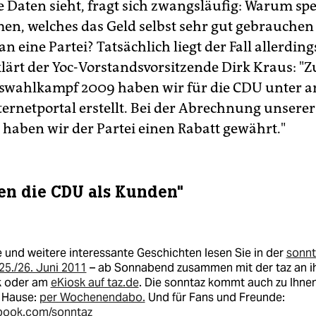
lten. Wenn Sie etwas finden, mailen Sie es an
open@taz.de
o
e Daten sieht, fragt sich zwangsläufig: Warum sp
icken Sie einen Brief an die taz-Chefredaktion.
n, welches das Geld selbst sehr gut gebrauchen 
n eine Partei? Tatsächlich liegt der Fall allerdin
klärt der Yoc-Vorstandsvorsitzende Dirk Kraus: "
swahlkampf 2009 haben wir für die CDU unter a
ternetportal erstellt. Bei der Abrechnung unserer
 haben wir der Partei einen Rabatt gewährt."
en die CDU als Kunden"
 und weitere interessante Geschichten lesen Sie in der
sonnt
5./26. Juni 2011
– ab Sonnabend zusammen mit der taz an i
k oder am
eKiosk auf taz.de
. Die sonntaz kommt auch zu Ihne
 Hause:
per Wochenendabo.
Und für Fans und Freunde:
book.com/sonntaz