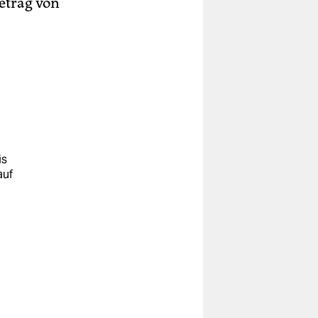
etrag von
is
auf
n