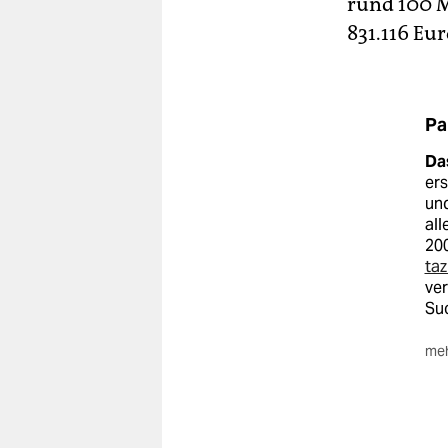
rund 100 M
831.116 Eur
Pa
Da
er
und
all
20
ta
ver
Suc
meh
***
Di
un