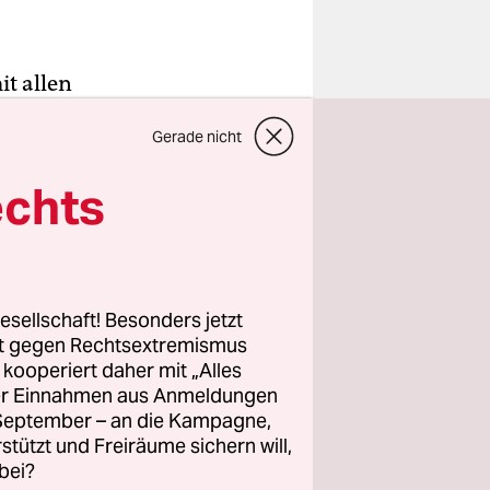
t allen
aufgerufen,
Gerade nicht
ten. Wer
 auf viele
echts
nden von
mann,
esellschaft! Besonders jetzt
mensspende
rt gegen Rechtsextremismus
von der Yoc
z kooperiert daher mit „Alles
ller Einnahmen aus Anmeldungen
. September – an die Kampagne,
rstützt und Freiräume sichern will,
bei?