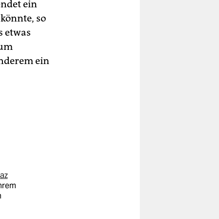
der
endet ein
könnte, so
gs etwas
Zum
nderem ein
az
hrem
n