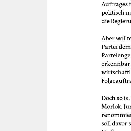
Auftrages 
politisch 
die Regier
Aber wollt
Partei dem
Parteienges
erkennbar 
wirtschaftl
Folgeauftra
Doch so ist
Morlok, Ju
renommiert
soll davor