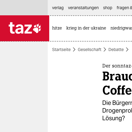
hautnavigation anspringen
hauptinhalt anspringen
footer anspringen
verlag
veranstaltungen
shop
fragen &
hitze
krieg in der ukraine
niedrigwa

taz zahl ich
taz zahl ich
Startseite
Gesellschaft
Debatte
themen
politik
Der sonntaz-
Brau
öko
Coff
gesellschaft
Die Bürgerm
kultur
Drogenprob
Lösung?
sport