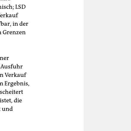
isch; LSD
Verkauf
bar, in der
in Grenzen
ener
e Ausfuhr
en Verkauf
m Ergebnis,
scheitert
stet, die
t und