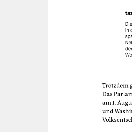
ta
Die
in
sp
Ne
de
Wo
Trotzdem g
Das Parlam
am 1. Augu
und Washin
Volksentsc