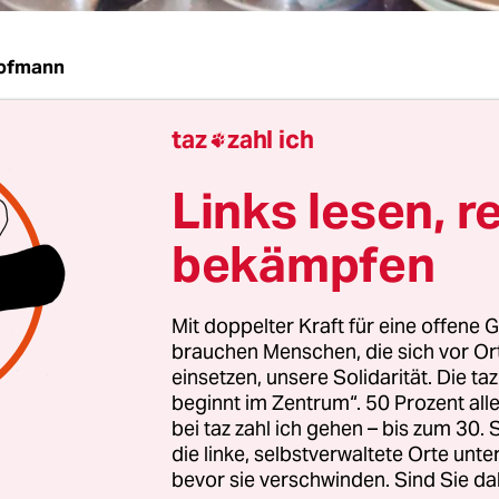
Hofmann
taz
zahl ich
 ein Drogenproblem. Im Görlitzer Park in Kreuzb

alt und konsumiert, fast wöchentlich gibt es Poli
Links lesen, r
 kommt es dabei zu Festnahmen. Im Internet em
den Park Neu-Berlinern als Anlaufstelle, um einf
bekämpfen
 kommen.
Mit doppelter Kraft für eine offene G
es hier auch zu Gewalt: Zwischen den Dealern u
brauchen Menschen, die sich vor O
hnen und ihren Kunden. Bürgerinitiativen wolle
einsetzen, unsere Solidarität. Die ta
rn und auch die Politik will jetzt aktiv werden: 
beginnt im Zentrum“. 50 Prozent a
bei taz zahl ich gehen – bis zum 30
germeisterin von Friedrichshain-Kreuzberg hat
die linke, selbstverwaltete Orte unte
geschlagen, dass Marihuana in einem Coffeeshop 
bevor sie verschwinden. Sind Sie da
 Dealern verkauft werden soll.