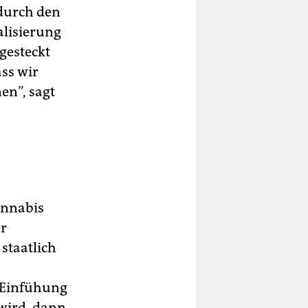
 durch den
alisierung
 gesteckt
ass wir
en”, sagt
annabis
er
staatlich
 Einfühung
wird, dann