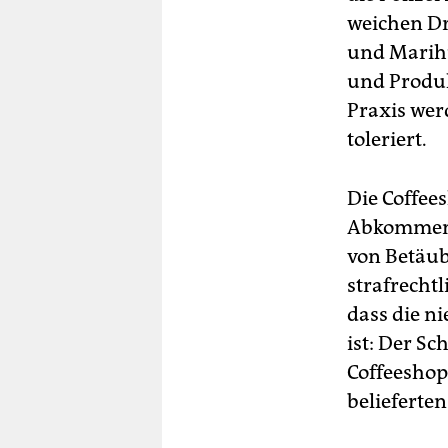
weichen Dr
und Marihu
und Produk
Praxis wer
toleriert.
Die Coffee
Abkommen, 
von Betäub
strafrecht
dass die n
ist: Der Sc
Coffeeshop
belieferte