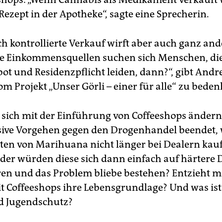
ezept in der Apotheke“, sagte eine Sprecherin.
ich kontrollierte Verkauf wirft aber auch ganz an
he Einkommensquellen suchen sich Menschen, di
bot und Residenzpflicht leiden, dann?“, gibt Andr
m Projekt „Unser Görli – einer für alle“ zu beden
sich mit der Einführung von Coffeeshops änder
sive Vorgehen gegen den Drogenhandel beendet, 
n von Marihuana nicht länger bei Dealern kau
er würden diese sich dann einfach auf härtere
eren und das Problem bliebe bestehen? Entzieht 
t Coffeeshops ihre Lebensgrundlage? Und was is
d Jugendschutz?