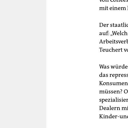
mit einem R
Der staatl
auf: „Welc
Arbeitsver
Teuchert vo
Was würde 
das repres
Konsumente
müssen? Od
spezialisi
Dealern mi
Kinder-un