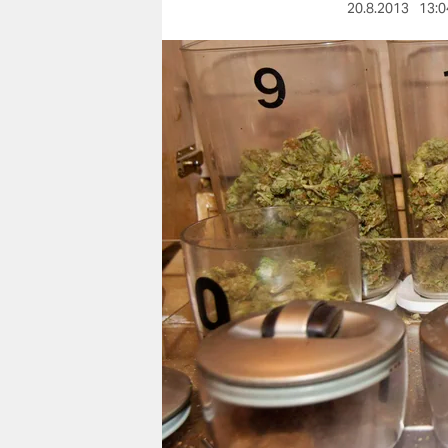
berlin
20.8.2013
13:0
nord
wahrheit
verlag
verlag
veranstaltungen
shop
fragen & hilfe
unterstützen
abo
genossenschaft