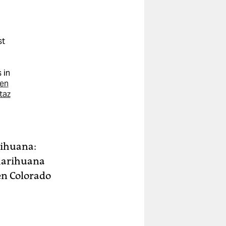
st
 in
hen
taz
rihuana:
Marihuana
en Colorado