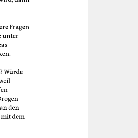
dere Fragen
e unter
eas
ken.
n? Würde
weil
fen
 Drogen
man den
t mit dem