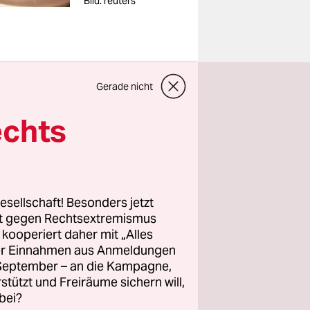
Bild: reuters
erg wird
Gerade nicht
zeirazzien,
echts
pfehlen
ach an
esellschaft! Besonders jetzt
nd
rt gegen Rechtsextremismus
n den Park
z kooperiert daher mit „Alles
Die neue
ller Einnahmen aus Anmeldungen
. September – an die Kampagne,
 Anfang
rstützt und Freiräume sichern will,
statt wie
bei?