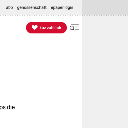
abo
genossenschaft
epaper login

taz zahl ich
taz zahl ich
ps die