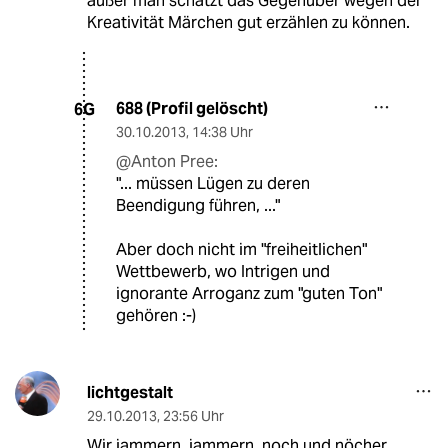
außer man schätzt das Gegenüber wegen der
Kreativität Märchen gut erzählen zu können.
688 (Profil gelöscht)
6G
30.10.2013
,
14:38 Uhr
@Anton Pree:
"... müssen Lügen zu deren
Beendigung führen, ..."
Aber doch nicht im "freiheitlichen"
Wettbewerb, wo Intrigen und
ignorante Arroganz zum "guten Ton"
gehören :-)
lichtgestalt
29.10.2013
,
23:56 Uhr
Wir jammern, jammern, noch und nöcher.