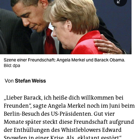
berlin
nord
wahrheit
verlag
verlag
Szene einer Freundschaft: Angela Merkel und Barack Obama.
Bild: dpa
veranstaltungen
shop
Von
Stefan Weiss
fragen & hilfe
„Lieber Barack, ich heiße dich willkommen bei
unterstützen
Freunden“, sagte Angela Merkel noch im Juni beim
Berlin-Besuch des US-Präsidenten. Gut vier
abo
Monate später steckt diese Freundschaft aufgrund
genossenschaft
der Enthüllungen des Whistleblowers Edward
Snowden in einer Krise. Als „eklatant gestört“