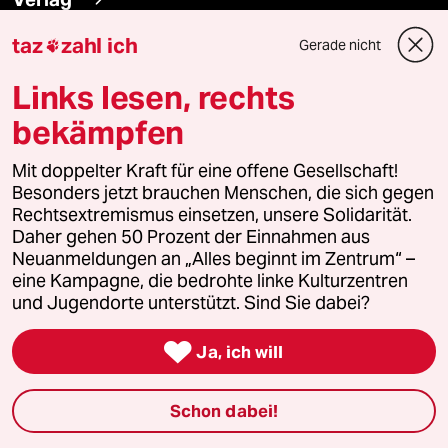
taz
zahl ich
Gerade nicht

Aktuelles
Links lesen, rechts
Hausblog
bekämpfen
Die Seitenwende
Mit doppelter Kraft für eine offene Gesellschaft!
Besonders jetzt brauchen Menschen, die sich gegen
Stellen
Rechtsextremismus einsetzen, unsere Solidarität.
Daher gehen 50 Prozent der Einnahmen aus
Presse
Neuanmeldungen an „Alles beginnt im Zentrum“ –
eine Kampagne, die bedrohte linke Kulturzentren
und Jugendorte unterstützt. Sind Sie dabei?
Unterstützen

Ja, ich will
abo
Schon dabei!