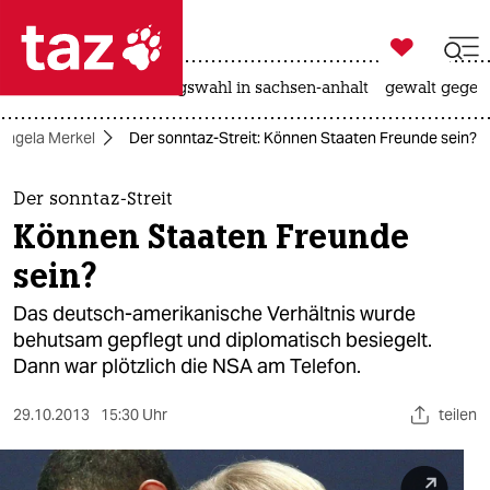

taz zahl ich
hitze
surfen
landtagswahl in sachsen-anhalt
gewalt gegen

taz zahl ich
Angela Merkel
Der sonntaz-Streit: Können Staaten Freunde sein?
taz zahl ich
themen
Der sonntaz-Streit
Können Staaten Freunde
politik
sein?
öko
Das deutsch-amerikanische Verhältnis wurde
behutsam gepflegt und diplomatisch besiegelt.
gesellschaft
Dann war plötzlich die NSA am Telefon.
kultur
29.10.2013
15:30 Uhr
teilen
sport