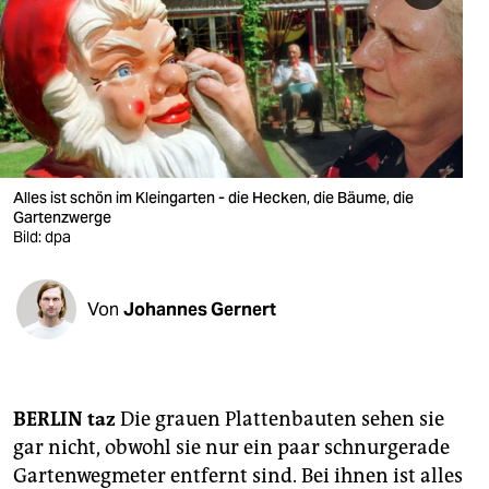
berlin
nord
wahrheit
verlag
verlag
Alles ist schön im Kleingarten - die Hecken, die Bäume, die
Gartenzwerge
veranstaltungen
Bild: dpa
shop
Von
Johannes Gernert
fragen & hilfe
unterstützen
abo
BERLIN taz
Die grauen Plattenbauten sehen sie
gar nicht, obwohl sie nur ein paar schnurgerade
genossenschaft
Gartenwegmeter entfernt sind. Bei ihnen ist alles