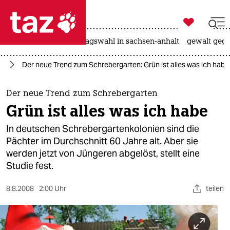

taz zahl ich
nahost-konflikt
landtagswahl in sachsen-anhalt
gewalt gege

taz zahl ich
ag
Der neue Trend zum Schrebergarten: Grün ist alles was ich habe
taz zahl ich
themen
Der neue Trend zum Schrebergarten
Grün ist alles was ich habe
politik
In deutschen Schrebergartenkolonien sind die
öko
Pächter im Durchschnitt 60 Jahre alt. Aber sie
werden jetzt von Jüngeren abgelöst, stellt eine
gesellschaft
Studie fest.
kultur
8.8.2008
2:00 Uhr
teilen
sport