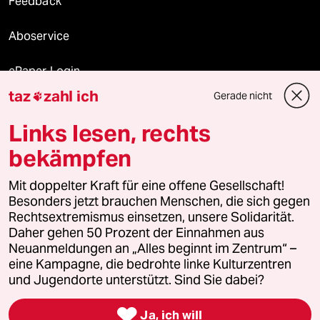
Feedback
Aboservice
ePaper Login
taz
zahl ich
Gerade nicht

Downloads für Abonnierende
Links lesen, rechts
bekämpfen
© 2026 taz Verlags und Vertriebs GmbH
Mit doppelter Kraft für eine offene Gesellschaft!
Alle Rechte vorbehalten. Bei rechtlichen Fragen oder für Genehmigungen
wenden Sie sich bitte an
lizenzen@taz.de
Besonders jetzt brauchen Menschen, die sich gegen
Rechtsextremismus einsetzen, unsere Solidarität.
Daher gehen 50 Prozent der Einnahmen aus
Feedback
Redaktionsstatut
Kommune-Richtlinien
KI-
Neuanmeldungen an „Alles beginnt im Zentrum“ –
eine Kampagne, die bedrohte linke Kulturzentren
Leitlinie
Informant
Datenschutz
Impressum
AGB
und Jugendorte unterstützt. Sind Sie dabei?
Seitenwende
Einwilligungen widerrufen (Ads)

Ja, ich will