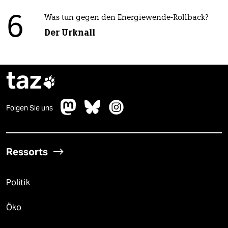
6
Was tun gegen den Energiewende-Rollback?
Der Urknall
taz

Folgen Sie uns
Ressorts
Politik
Öko