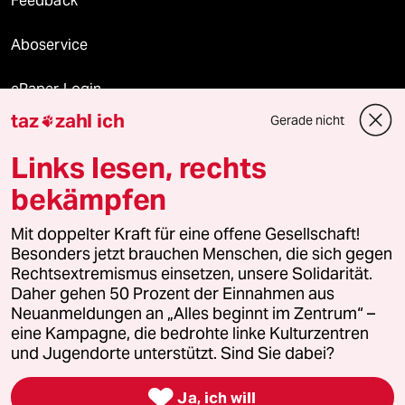
Feedback
Aboservice
ePaper Login
taz
zahl ich
Gerade nicht

Downloads für Abonnierende
Links lesen, rechts
bekämpfen
© 2026 taz Verlags und Vertriebs GmbH
Mit doppelter Kraft für eine offene Gesellschaft!
Alle Rechte vorbehalten. Bei rechtlichen Fragen oder für Genehmigungen
wenden Sie sich bitte an
lizenzen@taz.de
Besonders jetzt brauchen Menschen, die sich gegen
Rechtsextremismus einsetzen, unsere Solidarität.
Daher gehen 50 Prozent der Einnahmen aus
Feedback
Redaktionsstatut
Kommune-Richtlinien
KI-
Neuanmeldungen an „Alles beginnt im Zentrum“ –
eine Kampagne, die bedrohte linke Kulturzentren
Leitlinie
Informant
Datenschutz
Impressum
AGB
und Jugendorte unterstützt. Sind Sie dabei?
Seitenwende
Einwilligungen widerrufen (Ads)

Ja, ich will