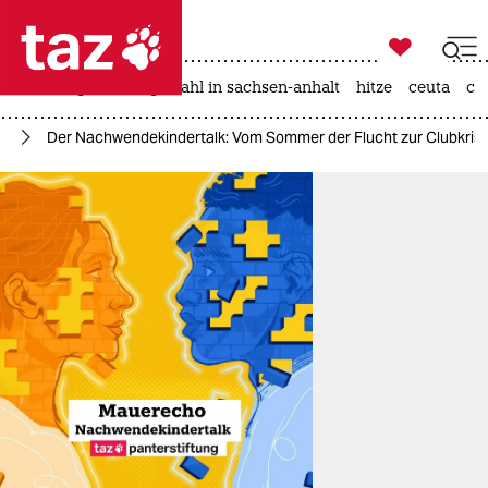

taz zahl ich
iran-krieg
landtagswahl in sachsen-anhalt
hitze
ceuta
ch

taz zahl ich
er
Der Nachwendekindertalk: Vom Sommer der Flucht zur Clubkris
taz zahl ich
themen
politik
öko
gesellschaft
kultur
sport