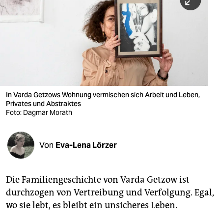
berlin
nord
wahrheit
verlag
verlag
In Varda Getzows Wohnung vermischen sich Arbeit und Leben,
Privates und Abstraktes
veranstaltungen
Foto: Dagmar Morath
shop
fragen & hilfe
Von
Eva-Lena Lörzer
unterstützen
Die Familiengeschichte von Varda Getzow ist
abo
durchzogen von Vertreibung und Verfolgung. Egal,
genossenschaft
wo sie lebt, es bleibt ein unsicheres Leben.