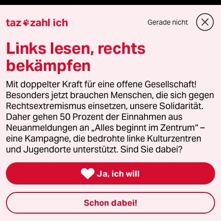
Veranstaltungen
taz
zahl ich
Gerade nicht

Demnächst
Links lesen, rechts
bekämpfen
Vor Ort
Mit doppelter Kraft für eine offene Gesellschaft!
Live im Stream
Besonders jetzt brauchen Menschen, die sich gegen
Rechtsextremismus einsetzen, unsere Solidarität.
Vergangene
Daher gehen 50 Prozent der Einnahmen aus
Neuanmeldungen an „Alles beginnt im Zentrum“ –
eine Kampagne, die bedrohte linke Kulturzentren
taz lab 2027
und Jugendorte unterstützt. Sind Sie dabei?

Ja, ich will
Mehr taz Lesestoff
Schon dabei!
taz Blogs