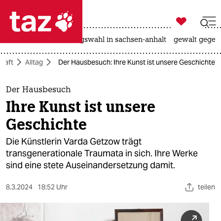

taz zahl ich
hitze
surfen
landtagswahl in sachsen-anhalt
gewalt gegen

taz zahl ich
chaft
Alltag
Der Hausbesuch: Ihre Kunst ist unsere Geschichte
taz zahl ich
themen
Der Hausbesuch
Ihre Kunst ist unsere
politik
Geschichte
öko
Die Künstlerin Varda Getzow trägt
transgenerationale Traumata in sich. Ihre Werke
gesellschaft
sind eine stete Auseinandersetzung damit.
kultur
8.3.2024
18:52 Uhr
teilen
sport