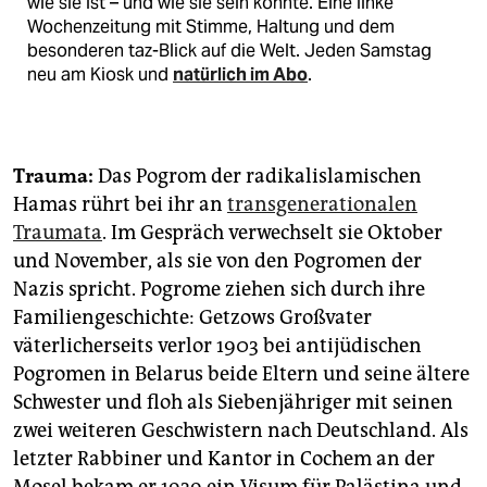
wie sie ist – und wie sie sein könnte. Eine linke
Wochenzeitung mit Stimme, Haltung und dem
besonderen taz-Blick auf die Welt. Jeden Samstag
neu am Kiosk und
natürlich im Abo
.
Trauma:
Das Pogrom der radikalislamischen
Hamas rührt bei ihr an
transgenerationalen
Traumata
. Im Gespräch verwechselt sie Oktober
und November, als sie von den Pogromen der
Nazis spricht. Pogrome ziehen sich durch ihre
Familiengeschichte: Getzows Großvater
väterlicherseits verlor 1903 bei antijüdischen
Pogromen in Belarus beide Eltern und seine ältere
Schwester und floh als Siebenjähriger mit seinen
zwei weiteren Geschwistern nach Deutschland. Als
letzter Rabbiner und Kantor in Cochem an der