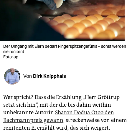
berlin
nord
wahrheit
verlag
Der Umgang mit Eiern bedarf Fingerspitzengefühls – sonst werden
sie renitent
verlag
Foto: ap
veranstaltungen
shop
Von
Dirk Knipphals
fragen & hilfe
Wer spricht? Dass die Erzählung „Herr Gröt­trup
unterstützen
setzt sich hin“, mit der die bis dahin weithin
abo
unbekannte Autorin
Sharon Dodua Otoo den
Bachmannpreis gewann
, streckenweise von einem
genossenschaft
renitenten Ei erzählt wird, das sich weigert,