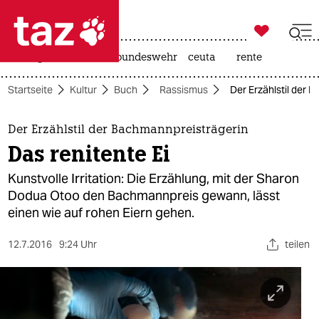

taz zahl ich
niedrigwasser
afd
bundeswehr
ceuta
rente

taz zahl ich
Startseite
Kultur
Buch
Rassismus
Der Erzählstil der 
taz zahl ich
themen
Der Erzählstil der Bachmannpreisträgerin
Das renitente Ei
politik
Kunstvolle Irritation: Die Erzählung, mit der Sharon
öko
Dodua Otoo den Bachmannpreis gewann, lässt
einen wie auf rohen Eiern gehen.
gesellschaft
12.7.2016
9:24 Uhr
teilen
kultur
sport