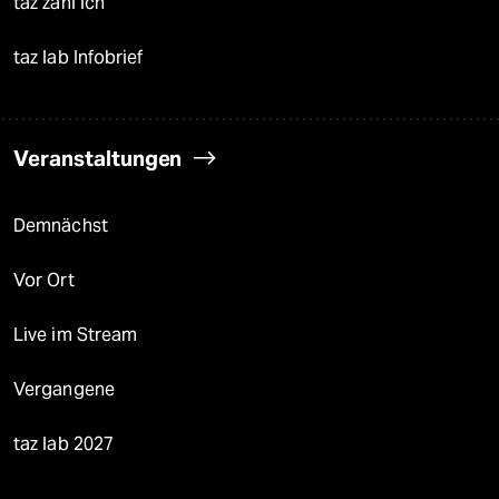
taz zahl ich
taz lab Infobrief
Veranstaltungen
Demnächst
Vor Ort
Live im Stream
Vergangene
taz lab 2027