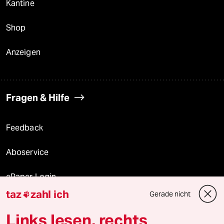
Kantine
Shop
Anzeigen
Fragen & Hilfe
Feedback
Aboservice
ePaper Login
taz
zahl ich
Gerade nicht

Downloads für Abonnierende
Links lesen, rechts