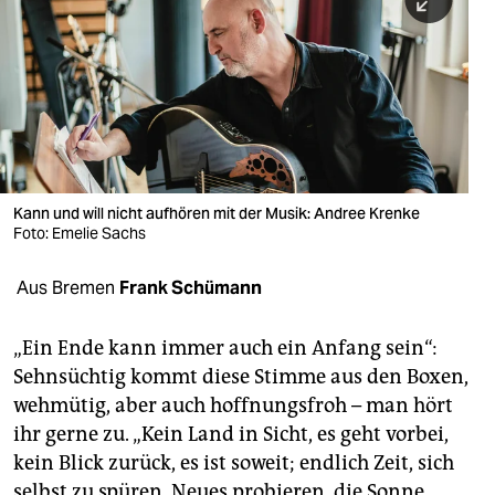
berlin
nord
wahrheit
verlag
verlag
Kann und will nicht aufhören mit der Musik: Andree Krenke
Foto: Emelie Sachs
veranstaltungen
shop
Aus Bremen
Frank Schümann
fragen & hilfe
„Ein Ende kann immer auch ein Anfang sein“:
unterstützen
Sehnsüchtig kommt diese Stimme aus den Boxen,
wehmütig, aber auch hoffnungsfroh – man hört
abo
ihr gerne zu. „Kein Land in Sicht, es geht vorbei,
genossenschaft
kein Blick zurück, es ist soweit; endlich Zeit, sich
selbst zu spüren, Neues probieren, die Sonne