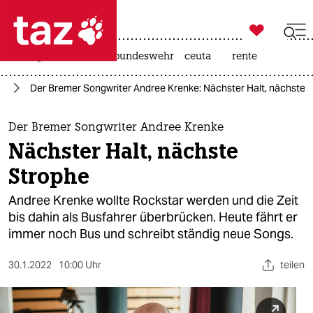

taz zahl ich
niedrigwasser
afd
bundeswehr
ceuta
rente

taz zahl ich
ur
Der Bremer Songwriter Andree Krenke: Nächster Halt, nächste 
taz zahl ich
themen
Der Bremer Songwriter Andree Krenke
Nächster Halt, nächste
politik
Strophe
öko
Andree Krenke wollte Rockstar werden und die Zeit
bis dahin als Busfahrer überbrücken. Heute fährt er
gesellschaft
immer noch Bus und schreibt ständig neue Songs.
kultur
30.1.2022
10:00 Uhr
teilen
sport