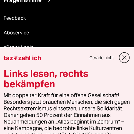
Feedback
Aboservice
ePaper Login
taz
zahl ich
Gerade nicht

Downloads für Abonnierende
Links lesen, rechts
bekämpfen
© 2026 taz Verlags und Vertriebs GmbH
Alle Rechte vorbehalten. Bei rechtlichen Fragen oder für Genehmigungen
Mit doppelter Kraft für eine offene Gesellschaft!
wenden Sie sich bitte an
lizenzen@taz.de
Besonders jetzt brauchen Menschen, die sich gegen
Rechtsextremismus einsetzen, unsere Solidarität.
Daher gehen 50 Prozent der Einnahmen aus
Feedback
Redaktionsstatut
Kommune-Richtlinien
KI-
Neuanmeldungen an „Alles beginnt im Zentrum“ –
eine Kampagne, die bedrohte linke Kulturzentren
Leitlinie
Informant
Datenschutz
Impressum
AGB