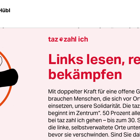
Hübl
alisten ernannten an Neujahr „Freiheit“ zur Flosk
taz
zahl ich
 erzeugten damit eine Aufregungsdynamik, in die

ster Marco Buschmann einmischte.
Links lesen, r
bekämpfen
Mit doppelter Kraft für eine offene G
brauchen Menschen, die sich vor O
einsetzen, unsere Solidarität. Die ta
beginnt im Zentrum“. 50 Prozent a
bei taz zahl ich gehen – bis zum 30
die linke, selbstverwaltete Orte unte
bevor sie verschwinden. Sind Sie da