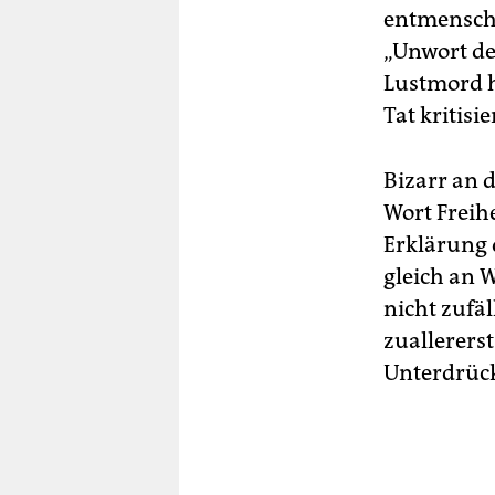
entmenschl
„Unwort des
Lustmord h
Tat kritis
Bizarr an d
Wort Freihe
Erklärung 
gleich an 
nicht zufä
zuallerers
Unterdrück