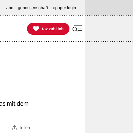
abo
genossenschaft
epaper login

taz zahl ich
taz zahl ich
was mit dem
teilen