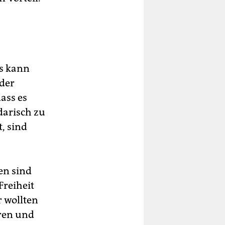
ns kann
oder
ass es
darisch zu
, sind
en sind
reiheit
 wollten
eren und