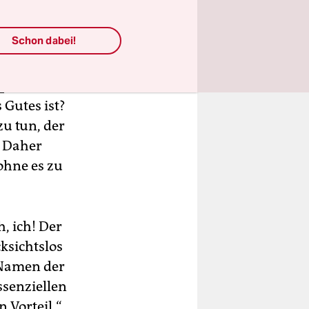
Schon dabei!
t
 Gutes ist?
zu tun, der
. Daher
ohne es zu
, ich! Der
ksichtslos
 Namen der
ssenziellen
n Vorteil.“