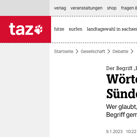
hautnavigation anspringen
hauptinhalt anspringen
footer anspringen
verlag
veranstaltungen
shop
fragen &
hitze
surfen
landtagswahl in sachse

taz zahl ich
taz zahl ich
Startseite
Gesellschaft
Debatte
themen
politik
Der Begriff „
Wörte
öko
Sünd
gesellschaft
Wer glaubt,
kultur
Begriff gem
sport
9.1.2023
10:22