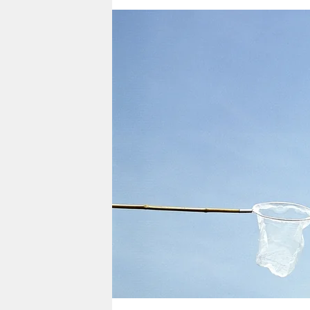
berlin
nord
wahrheit
verlag
verlag
veranstaltungen
shop
fragen & hilfe
unterstützen
abo
genossenschaft