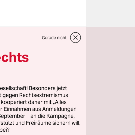
el des
 sich sogar
Gerade nicht
echts
esellschaft! Besonders jetzt
rt gegen Rechtsextremismus
z kooperiert daher mit „Alles
ller Einnahmen aus Anmeldungen
. September – an die Kampagne,
rstützt und Freiräume sichern will,
bei?