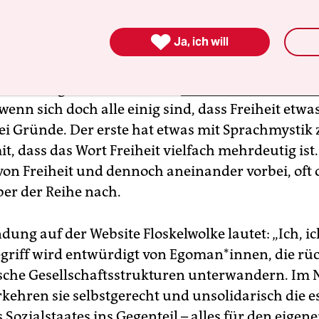

Ja, ich will
ich die Frage: Warum wird so
erbittert über Freihei
 wenn sich doch alle einig sind, dass Freiheit etwas
ei Gründe. Der erste hat etwas mit Sprachmystik 
t, dass das Wort Freiheit vielfach mehrdeutig ist
 von Freiheit und dennoch aneinander vorbei, oft 
er der Reihe nach.
ung auf der Website Floskelwolke lautet: „Ich, ich
egriff wird entwürdigt von Egoman*innen, die rüc
che Gesellschaftsstrukturen unterwandern. Im
rkehren sie selbstgerecht und unsolidarisch die e
 Sozialstaates ins Gegenteil – alles für den eigene