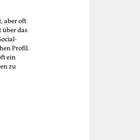
, aber oft
t über das
ocial-
en Profil.
ft ein
ien zu