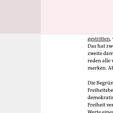
Da stellt s
gestritten
,
Das hat zw
zweite dami
reden alle
merken. Ab
Die Begründ
Freiheitsb
demokratis
Freiheit ve
Werte eines