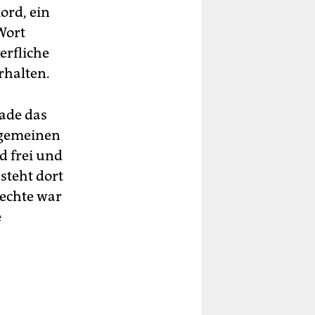
ord, ein
Wort
erfliche
rhalten.
rade das
llgemeinen
d frei und
steht dort
rechte war
e