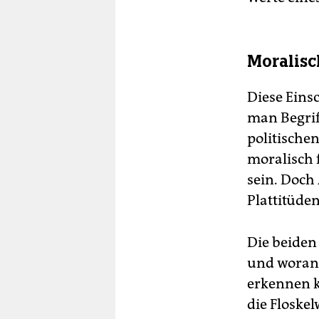
Moralis
Diese Eins
man Begrif
politische
moralisch f
sein. Doch
Plattitüden
Die beiden
und woran 
erkennen k
die Floske