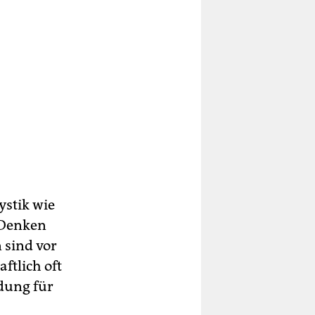
ystik wie
 Denken
 sind vor
ftlich oft
dung für