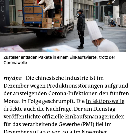
berlin
nord
wahrheit
verlag
verlag
Zusteller entladen Pakete in einem Einkaufsviertel, trotz der
Coronawelle
veranstaltungen
shop
rtr/dpa
| Die chinesische Industrie ist im
Dezember wegen Produktionsstörungen aufgrund
fragen & hilfe
der ansteigenden Corona-Infektionen den fünften
unterstützen
Monat in Folge geschrumpft. Die
Infektionswelle
drückte auch die Nachfrage. Der am Dienstag
abo
veröffentlichte offizielle Einkaufsmanagerindex
genossenschaft
für das verarbeitende Gewerbe (PMI) fiel im
Dezember auf 49,0 von 49,4 im November.