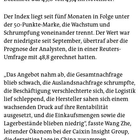
epaper login
Der Index liegt seit fünf Monaten in Folge unter
der 50-Punkte-Marke, die Wachstum und
Schrumpfung voneinander trennt. Der Wert war
der niedrigste seit September, übertraf aber die
Prognose der Analysten, die in einer Reuters-
Umfrage mit 48,8 gerechnet hatten.
„Das Angebot nahm ab, die Gesamtnachfrage
blieb schwach, die Auslandsnachfrage schrumpfte,
die Beschäftigung verschlechterte sich, die Logistik
lief schleppend, die Hersteller sahen sich einem
wachsenden Druck auf ihre Rentabilität
ausgesetzt, und die Einkaufsmengen sowie die
Lagerbestände blieben niedrig“, fasste Wang Zhe,
leitender Ökonom bei der Caixin Insight Group,
die derzeitige Lage in China zusammen.