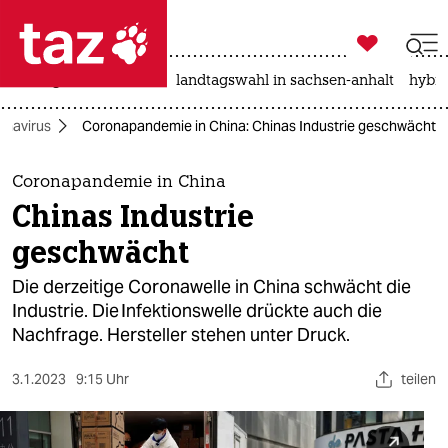

taz zahl ich
niedrigwasser
rente
landtagswahl in sachsen-anhalt
hybri

taz zahl ich
onavirus
Coronapandemie in China: Chinas Industrie geschwächt
taz zahl ich
themen
Coronapandemie in China
Chinas Industrie
politik
geschwächt
öko
Die derzeitige Coronawelle in China schwächt die
Industrie. Die Infektionswelle drückte auch die
gesellschaft
Nachfrage. Hersteller stehen unter Druck.
kultur
3.1.2023
9:15 Uhr
teilen
sport