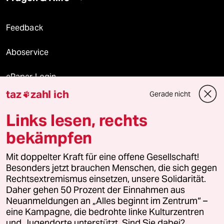
Feedback
Aboservice
ePaper Login
taz
zahl ich
Gerade nicht

Downloads für Abonnierende
Links lesen, rechts
bekämpfen
© 2026 taz Verlags und Vertriebs GmbH
Mit doppelter Kraft für eine offene Gesellschaft!
Alle Rechte vorbehalten. Bei rechtlichen Fragen oder für Genehmigungen
wenden Sie sich bitte an
lizenzen@taz.de
Besonders jetzt brauchen Menschen, die sich gegen
Rechtsextremismus einsetzen, unsere Solidarität.
Daher gehen 50 Prozent der Einnahmen aus
Feedback
Redaktionsstatut
Kommune-Richtlinien
KI-
Neuanmeldungen an „Alles beginnt im Zentrum“ –
eine Kampagne, die bedrohte linke Kulturzentren
Leitlinie
Informant
Datenschutz
Impressum
AGB
und Jugendorte unterstützt. Sind Sie dabei?