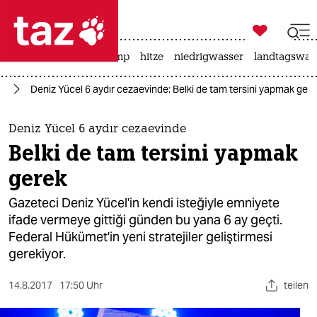

taz zahl ich
katzen
usa unter trump
hitze
niedrigwasser
landtagswahl

taz zahl ich
te
Deniz Yücel 6 aydır cezaevinde: Belki de tam tersini yapmak ger
taz zahl ich
themen
Deniz Yücel 6 aydır cezaevinde
Belki de tam tersini yapmak
politik
gerek
öko
Gazeteci Deniz Yücel'in kendi isteğiyle emniyete
ifade vermeye gittiği günden bu yana 6 ay geçti.
gesellschaft
Federal Hükümet'in yeni stratejiler geliştirmesi
gerekiyor.
kultur
sport
14.8.2017
17:50 Uhr
teilen