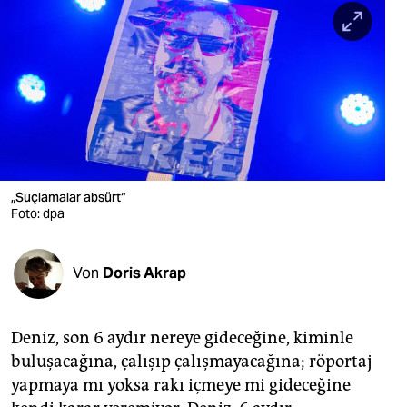
berlin
nord
wahrheit
verlag
verlag
veranstaltungen
„Suçlamalar absürt“
Foto: dpa
shop
fragen & hilfe
Von
Doris Akrap
unterstützen
Deniz, son 6 aydır nereye gideceğine, kiminle
abo
buluşacağına, çalışıp çalışmayacağına; röportaj
genossenschaft
yapmaya mı yoksa rakı içmeye mi gideceğine