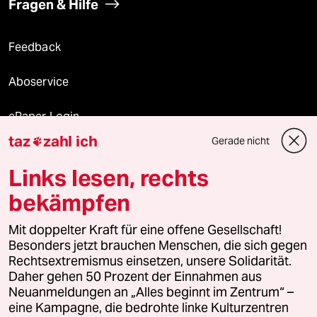
Fragen & Hilfe
Feedback
Aboservice
ePaper Login
taz
zahl ich
Gerade nicht

Downloads für Abonnierende
Links lesen, rechts
bekämpfen
© 2026 taz Verlags und Vertriebs GmbH
Mit doppelter Kraft für eine offene Gesellschaft!
Alle Rechte vorbehalten. Bei rechtlichen Fragen oder für Genehmigungen
wenden Sie sich bitte an
lizenzen@taz.de
Besonders jetzt brauchen Menschen, die sich gegen
Rechtsextremismus einsetzen, unsere Solidarität.
Daher gehen 50 Prozent der Einnahmen aus
Feedback
Redaktionsstatut
Kommune-Richtlinien
KI-
Neuanmeldungen an „Alles beginnt im Zentrum“ –
eine Kampagne, die bedrohte linke Kulturzentren