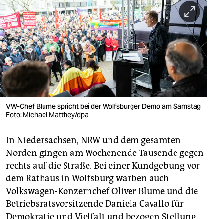
berlin
nord
wahrheit
verlag
verlag
veranstaltungen
VW-Chef Blume spricht bei der Wolfsburger Demo am Samstag
Foto: Michael Matthey/dpa
shop
In Niedersachsen, NRW und dem gesamten
fragen & hilfe
Norden gingen am Wochenende Tausende gegen
unterstützen
rechts auf die Straße. Bei einer Kundgebung vor
dem Rathaus in Wolfsburg warben auch
abo
Volkswagen-Konzernchef Oliver Blume und die
genossenschaft
Betriebsratsvorsitzende Daniela Cavallo für
Demokratie und Vielfalt und bezogen Stellung