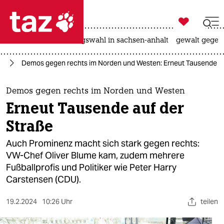

taz zahl ich
hitze
surfen
landtagswahl in sachsen-anhalt
gewalt gegen

taz zahl ich
ts
Demos gegen rechts im Norden und Westen: Erneut Tausende au
taz zahl ich
themen
Demos gegen rechts im Norden und Westen
Erneut Tausende auf der
politik
Straße
öko
Auch Prominenz macht sich stark gegen rechts:
VW-Chef Oliver Blume kam, zudem mehrere
gesellschaft
Fußballprofis und Politiker wie Peter Harry
Carstensen (CDU).
kultur
sport
19.2.2024
10:26 Uhr
teilen