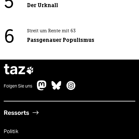
5
Der Urknall
6
Streit um Rente mit 63
Passgenauer Populismus
taz

Folgen Sie uns
Ressorts
Politik