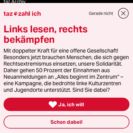
taz Archiv
taz
zahl ich
Gerade nicht

Links lesen, rechts
Mehr taz Angebote
bekämpfen
Reisen
Mit doppelter Kraft für eine offene Gesellschaft!
Besonders jetzt brauchen Menschen, die sich gegen
Kantine
Rechtsextremismus einsetzen, unsere Solidarität.
Daher gehen 50 Prozent der Einnahmen aus
Neuanmeldungen an „Alles beginnt im Zentrum“ –
Shop
eine Kampagne, die bedrohte linke Kulturzentren
und Jugendorte unterstützt. Sind Sie dabei?
Anzeigen

Ja, ich will
Fragen & Hilfe
Schon dabei!