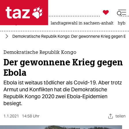

taz zahl ich
niedrigwasser
rente
landtagswahl in sachsen-anhalt
hybri

taz zahl ich
go
Demokratische Republik Kongo: Der gewonnene Krieg gegen Eb
taz zahl ich
themen
Demokratische Republik Kongo
Der gewonnene Krieg gegen
politik
Ebola
öko
Ebola ist weitaus tödlicher als Covid-19. Aber trotz
Armut und Konflikten hat die Demokratische
gesellschaft
Republik Kongo 2020 zwei Ebola-Epidemien
besiegt.
kultur
sport
1.1.2021
14:58 Uhr
teilen