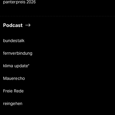
panterpreis 2026
Podcast
bundestalk
fernverbindung
klima update°
Mauerecho
Freie Rede
reingehen