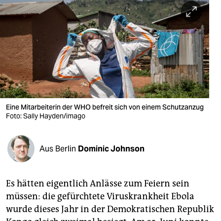
berlin
nord
wahrheit
verlag
verlag
veranstaltungen
Eine Mitarbeiterin der WHO befreit sich von einem Schutzanzug
Foto: Sally Hayden/imago
shop
fragen & hilfe
Aus Berlin
Dominic Johnson
unterstützen
Es hätten eigentlich Anlässe zum Feiern sein
abo
müssen: die gefürchtete Viruskrankheit Ebola
genossenschaft
wurde dieses Jahr in der Demokratischen Republik