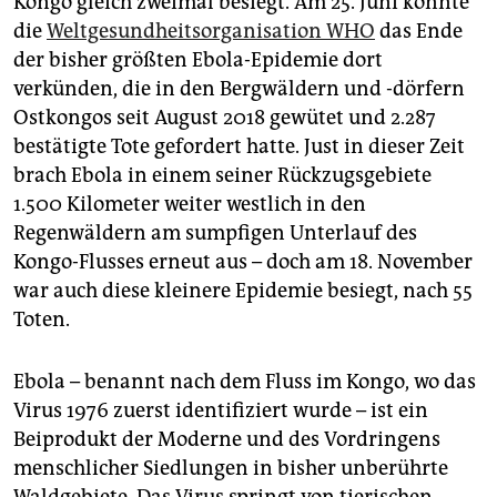
Kongo gleich zweimal besiegt. Am 25. Juni konnte
epaper login
die
Weltgesundheitsorganisation WHO
das Ende
der bisher größten Ebola-Epidemie dort
verkünden, die in den Bergwäldern und -dörfern
Ostkongos seit August 2018 gewütet und 2.287
bestätigte Tote gefordert hatte. Just in dieser Zeit
brach Ebola in einem seiner Rückzugsgebiete
1.500 Kilometer weiter westlich in den
Regenwäldern am sumpfigen Unterlauf des
Kongo-Flusses erneut aus – doch am 18. November
war auch diese kleinere Epidemie besiegt, nach 55
Toten.
Ebola – benannt nach dem Fluss im Kongo, wo das
Virus 1976 zuerst identifiziert wurde – ist ein
Beiprodukt der Moderne und des Vordringens
menschlicher Siedlungen in bisher unberührte