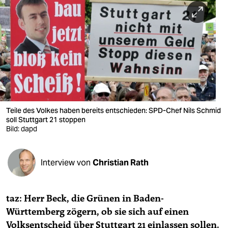
berlin
nord
wahrheit
verlag
verlag
veranstaltungen
Teile des Volkes haben bereits entschieden: SPD-Chef Nils Schmid
soll Stuttgart 21 stoppen
shop
Bild: dapd
fragen & hilfe
Interview von
Christian Rath
unterstützen
abo
taz: Herr Beck, die Grünen in Baden-
genossenschaft
Württemberg zögern, ob sie sich auf einen
Volksentscheid über Stuttgart 21 einlassen sollen.