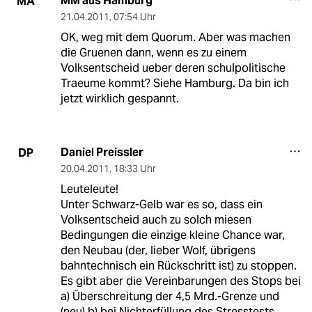
MM aus Hamburg
MA
21.04.2011
,
07:54 Uhr
OK, weg mit dem Quorum. Aber was machen
die Gruenen dann, wenn es zu einem
Volksentscheid ueber deren schulpolitische
Traeume kommt? Siehe Hamburg. Da bin ich
jetzt wirklich gespannt.
Daniel Preissler
DP
20.04.2011
,
18:33 Uhr
Leuteleute!
Unter Schwarz-Gelb war es so, dass ein
Volksentscheid auch zu solch miesen
Bedingungen die einzige kleine Chance war,
den Neubau (der, lieber Wolf, übrigens
bahntechnisch ein Rückschritt ist) zu stoppen.
Es gibt aber die Vereinbarungen des Stops bei
a) Überschreitung der 4,5 Mrd.-Grenze und
(neu) b) bei Nichterfüllung des Stresstests.