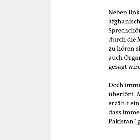
Neben linken
afghanisc
Sprechchör
durch die 
zu hören s
auch Or­ga­
gesagt wir
Doch immer
übertönt. 
erzählt ei
dass immer
Pakistan“ 