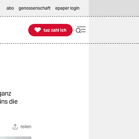
abo
genossenschaft
epaper login

taz zahl ich
taz zahl ich
 ganz
ins die
teilen