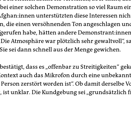
 bei einer solchen Demonstration so viel Raum 
Afghan:innen unterstützten diese Interessen nicht
, die einen versöhnenden Ton angeschlagen un
fgerufen habe, hätten andere De­mons­tran­t:in­ne
„Die Atmosphäre war plötzlich sehr gewaltvoll“, sa
 Sie sei dann schnell aus der Menge gewichen.
 bestätigt, dass es „offenbar zu Streitigkeiten“ g
Kontext auch das Mikrofon durch eine unbekann
Person zerstört worden ist“. Ob damit derselbe Vo
, ist unklar. Die Kundgebung sei „grundsätzlich f