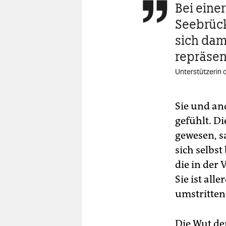
Bei eine

Seebrück
sich dam
repräsen
Unterstützerin 
Sie und an
gefühlt. D
gewesen, s
sich selbs
die in der
Sie ist all
umstritten
Die Wut der