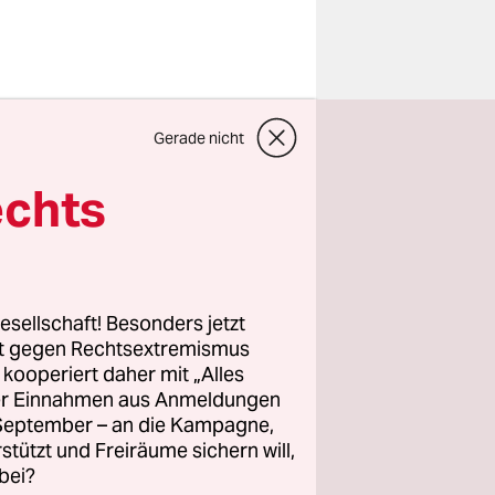
 Banner,
Gerade nicht
ch am
und Polizei
echts
ine der
n zu
esellschaft! Besonders jetzt
hanistan
rt gegen Rechtsextremismus
z kooperiert daher mit „Alles
echt zu
ller Einnahmen aus Anmeldungen
rünen,
. September – an die Kampagne,
eln der
rstützt und Freiräume sichern will,
bei?
h nicht