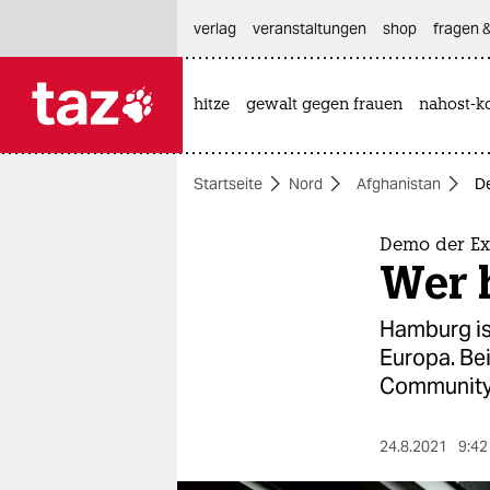
hautnavigation anspringen
hauptinhalt anspringen
footer anspringen
verlag
veranstaltungen
shop
fragen &
hitze
gewalt gegen frauen
nahost-ko

taz zahl ich
taz zahl ich
Startseite
Nord
Afghanistan
De
themen
politik
Demo der Exi
Wer 
öko
Hamburg ist
gesellschaft
Europa. Bei
Community 
kultur
sport
24.8.2021
9:42