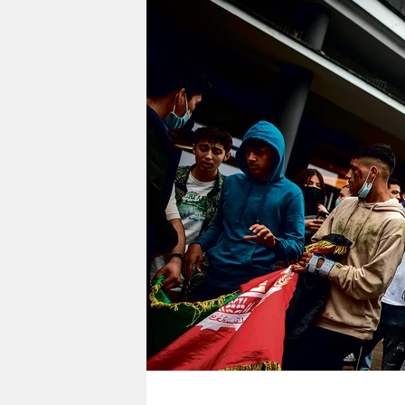
berlin
nord
wahrheit
verlag
verlag
veranstaltungen
shop
fragen & hilfe
unterstützen
abo
genossenschaft