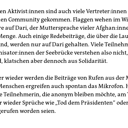
 Ak­ti­vis­t:in­nen sind auch viele Ver­tre­te­r:in­nen
hen Community gekommen. Flaggen wehen im Wi
e auf Dari, der Muttersprache vieler Afghan:inn
Menge. Auch einige Redebeiträge, die über die La
ind, werden nur auf Dari gehalten. Viele Teilne
ni­sa­to­r:in­nen der Seebrücke verstehen also nicht
d, klatschen aber dennoch aus Solidarität.
 wieder werden die Beiträge von Rufen aus der
Menschen ergreifen auch spontan das Mikrofon. 
ne Teilnehmerin, die anonym bleiben möchte, am 
 wieder Sprüche wie „Tod dem Präsidenten“ oder
gerufen worden seien.