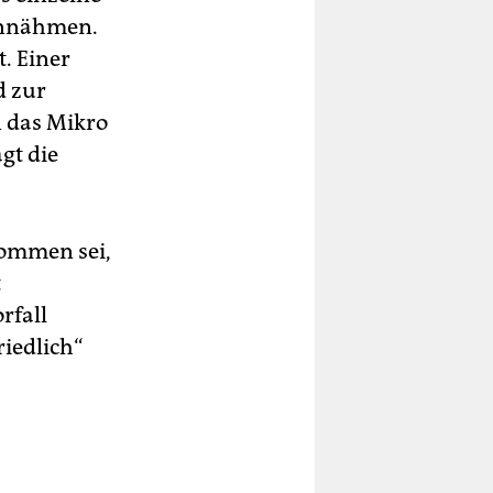
einnähmen.
. Einer
d zur
n das Mikro
gt die
ekommen sei,
t
rfall
riedlich“