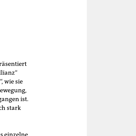
räsentiert
llianz“
 wie sie
sbewegung,
gangen ist.
uch stark
ss einzelne