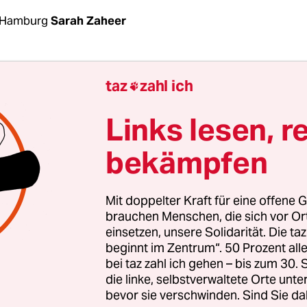
 Hamburg
Sarah Zaheer
Taliban-Regime in Afghanistan“, steht auf einem
taz
zahl ich

e jetzt!“, auf einem Plakat. In Hamburg haben si
hmittag nach Angaben von Ver­an­stal­te­r:in­nen 
Links lesen, r
 Menschen am Jungfernstieg versammelt. Es ist e
bekämpfen
undgebungen der Seebrücke, die
in vielen Städte
aufgerufen hat.
Mit doppelter Kraft für eine offene G
s­tran­t:in­nen fordern, Abschiebungen nach Afg
brauchen Menschen, die sich vor O
einsetzen, unsere Solidarität. Die ta
auszusetzen und sichere Fluchtwege und Bleiber
beginnt im Zentrum“. 50 Prozent a
n. Alske Freter, Bürgerschaftsabgeordnete der G
bei taz zahl ich gehen – bis zum 30
 einer Rede ein sofortiges, entschlosseneres Hand
die linke, selbstverwaltete Orte unte
bevor sie verschwinden. Sind Sie da
erung und kritisiert Aussagen wie
„2015 darf sic