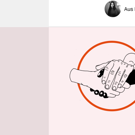
epaper login
Aus
„Nein zum 
„Luftbrück
Sonntagnac
rund 3.000
größten K
Protesten 
Die De­mon
dauerhaft 
ermögliche
verlangt in
Bundesregi