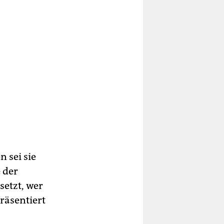
 sei sie
 der
setzt, wer
räsentiert