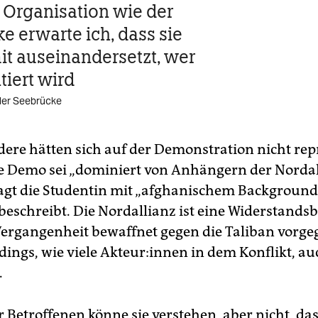
r Organisation wie der
e erwarte ich, dass sie
it auseinandersetzt, wer
tiert wird
der Seebrücke
dere hätten sich auf der Demonstration nicht rep
ie Demo sei „dominiert von Anhängern der Norda
agt die Studentin mit „afghanischem Background“,
t beschreibt. Die Nordallianz ist eine Widerstand
 Vergangenheit bewaffnet gegen die Taliban vorge
erdings, wie viele Ak­teu­r:in­nen in dem Konflikt, a
.
 Betroffenen könne sie verstehen, aber nicht, da