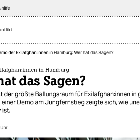
 hilfe
nflikt
mo der Exilaf­gha­n:in­nen in Hamburg: Wer hat das Sagen?
laf­gha­n:in­nen in Hamburg
hat das Sagen?
 der größte Ballungsraum für Exilaf­gha­n:in­nen in
 einer Demo am Jungfernstieg zeigte sich, wie une
ist.
 Uhr