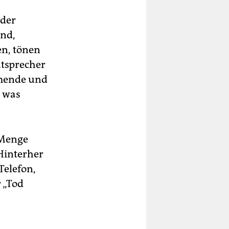
 der
nd,
en, tönen
utsprecher
hmende und
, was
 Menge
Hinterher
Telefon,
 „Tod