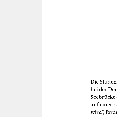
Die Student
bei der De
Seebrücke 
auf einer 
wird“, forde