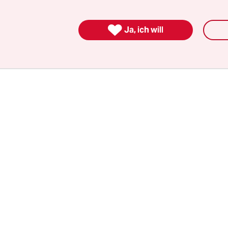
n“
. Eine Übersetzerin, die für die Bundeswehr ge
tet von Ortskräften, die gerade noch in Afghanis

Ja, ich will
.