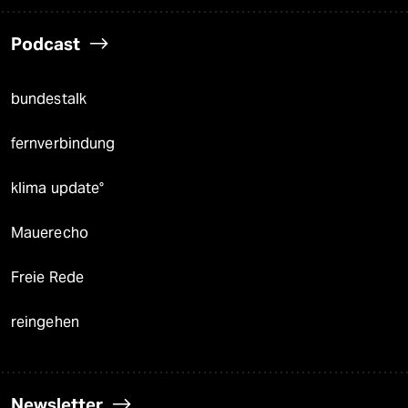
Podcast
bundestalk
fernverbindung
klima update°
Mauerecho
Freie Rede
reingehen
Newsletter