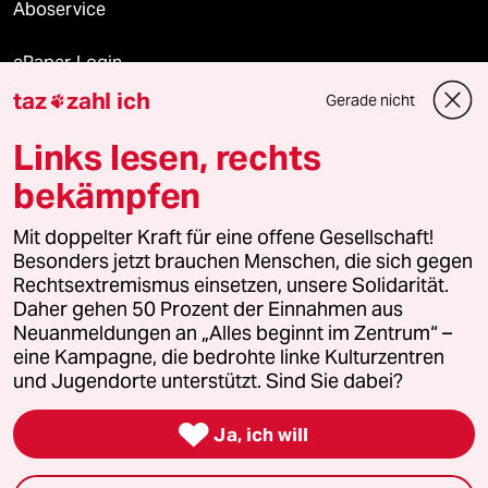
Aboservice
ePaper Login
taz
zahl ich
Gerade nicht

Downloads für Abonnierende
Links lesen, rechts
bekämpfen
© 2026 taz Verlags und Vertriebs GmbH
Alle Rechte vorbehalten. Bei rechtlichen Fragen oder für Genehmigungen
Mit doppelter Kraft für eine offene Gesellschaft!
wenden Sie sich bitte an
lizenzen@taz.de
Besonders jetzt brauchen Menschen, die sich gegen
Rechtsextremismus einsetzen, unsere Solidarität.
Daher gehen 50 Prozent der Einnahmen aus
Feedback
Redaktionsstatut
Kommune-Richtlinien
KI-
Neuanmeldungen an „Alles beginnt im Zentrum“ –
eine Kampagne, die bedrohte linke Kulturzentren
Leitlinie
Informant
Datenschutz
Impressum
AGB
und Jugendorte unterstützt. Sind Sie dabei?
Seitenwende
Einwilligungen widerrufen (Ads)

Ja, ich will