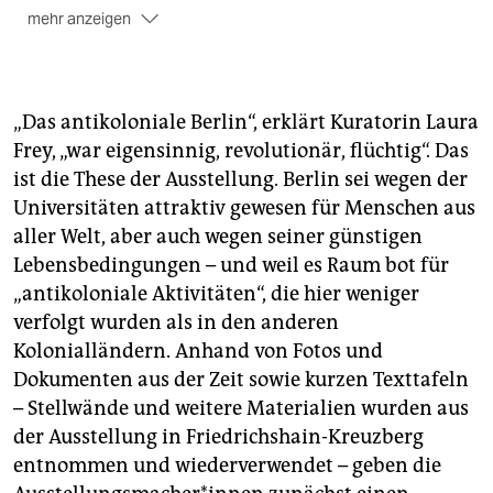
mehr anzeigen
Am Freitag
um 17.30 Uhr wird die Ausstellung
„Agitp[r]op“ im Pavillon auf der Mittelinsel des Ernst-
Reuter-Platzes eröffnet. Um 19.30 Uhr ist die
„Das antikoloniale Berlin“, erklärt Kuratorin Laura
Europapremiere der ersten Oper Namibias, „Chief
Frey, „war eigensinnig, revolutionär, flüchtig“. Das
Hijangua“, im Haus des Rundfunks. Tickets:
rsb-
ist die These der Ausstellung. Berlin sei wegen der
online.de
.
Universitäten attraktiv gewesen für Menschen aus
Am Samstag
ab 9.30 Uhr gibt es eine Stadtführung
aller Welt, aber auch wegen seiner günstigen
mit den HistorikerInnen der Ausstellung. Alle Infos
Lebensbedingungen – und weil es Raum bot für
unter
dekoloniale.de
.
(sum)
„antikoloniale Aktivitäten“, die hier weniger
verfolgt wurden als in den anderen
Kolonialländern. Anhand von Fotos und
Dokumenten aus der Zeit sowie kurzen Texttafeln
– Stellwände und weitere Materialien wurden aus
der Ausstellung in Friedrichshain-Kreuzberg
entnommen und wiederverwendet – geben die