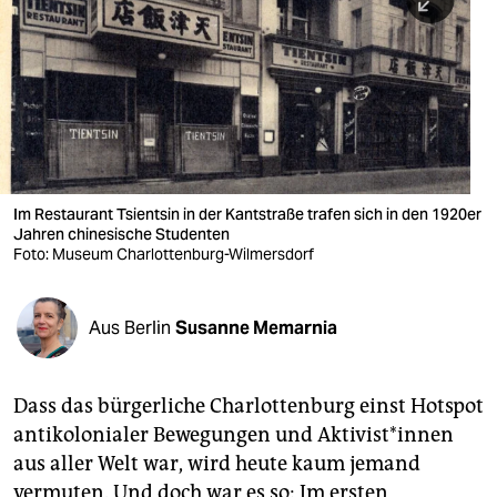
berlin
nord
wahrheit
verlag
verlag
Im Restaurant Tsientsin in der Kantstraße trafen sich in den 1920er
Jahren chinesische Studenten
veranstaltungen
Foto: Museum Charlottenburg-Wilmersdorf
shop
fragen & hilfe
Aus Berlin
Susanne Memarnia
unterstützen
Dass das bürgerliche Charlottenburg einst Hotspot
abo
antikolonialer Bewegungen und Ak­ti­vis­t*in­nen
genossenschaft
aus aller Welt war, wird heute kaum jemand
vermuten. Und doch war es so: Im ersten