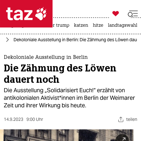

taz zahl ich
bergsteigen
usa unter trump
katzen
hitze
landtagswahl i

taz zahl ich
in
Dekoloniale Ausstellung in Berlin: Die Zähmung des Löwen daue
taz zahl ich
themen
Dekoloniale Ausstellung in Berlin
Die Zähmung des Löwen
politik
dauert noch
öko
Die Ausstellung „Solidarisiert Euch!“ erzählt von
antikolonialen Ak­ti­vis­t*in­nen im Berlin der Weimarer
gesellschaft
Zeit und ihrer Wirkung bis heute.
kultur
14.9.2023
9:00 Uhr
teilen
sport