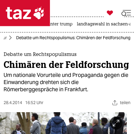

taz zahl ich
nahost-konflikt
usa unter trump
landtagswahl in sachsen-an

taz zahl ich
ltur
Debatte um Rechtspopulismus: Chimären der Feldforschung
taz zahl ich
themen
Debatte um Rechtspopulismus
Chimären der Feldforschung
politik
Um nationale Vorurteile und Propaganda gegen die
öko
Einwanderung drehten sich die
Römerberggespräche in Frankfurt.
gesellschaft
28.4.2014
16:52 Uhr
teilen
kultur
sport