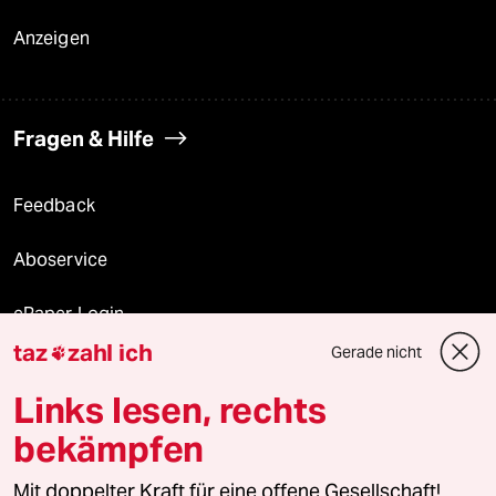
Anzeigen
Fragen & Hilfe
Feedback
Aboservice
ePaper Login
taz
zahl ich
Gerade nicht

Downloads für Abonnierende
Links lesen, rechts
bekämpfen
© 2026 taz Verlags und Vertriebs GmbH
Mit doppelter Kraft für eine offene Gesellschaft!
Alle Rechte vorbehalten. Bei rechtlichen Fragen oder für Genehmigungen