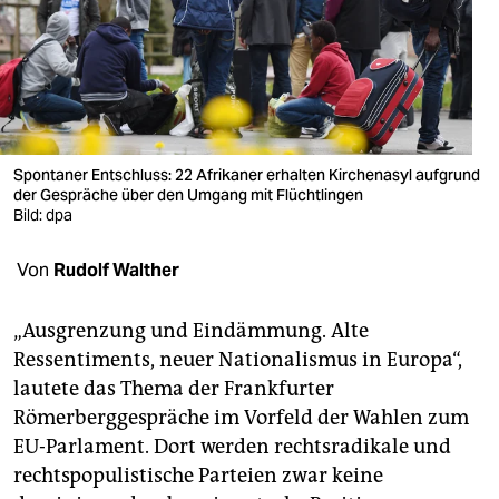
berlin
nord
wahrheit
verlag
Spontaner Entschluss: 22 Afrikaner erhalten Kirchenasyl aufgrund
der Gespräche über den Umgang mit Flüchtlingen
verlag
Bild: dpa
veranstaltungen
Von
Rudolf Walther
shop
fragen & hilfe
„Ausgrenzung und Eindämmung. Alte
Ressentiments, neuer Nationalismus in Europa“,
unterstützen
lautete das Thema der Frankfurter
Römerberggespräche im Vorfeld der Wahlen zum
abo
EU-Parlament. Dort werden rechtsradikale und
genossenschaft
rechtspopulistische Parteien zwar keine