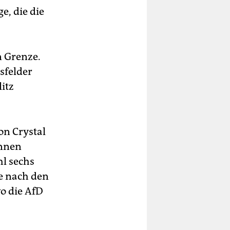
e, die die
n Grenze.
sfelder
itz
on Crystal
innen
l sechs
he nach den
o die AfD