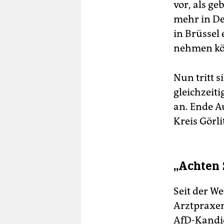
vor, als ge
mehr in De
in Brüssel 
nehmen kö
Nun tritt 
gleichzeiti
an. Ende Au
Kreis Görl
„Achten 
Seit der W
Arztpraxe
AfD-Kandid