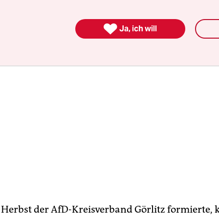
hmal gar nicht, was hier los ist“, sagt sie.

Ja, ich will
m Herbst der AfD-Kreisverband Görlitz formierte, 