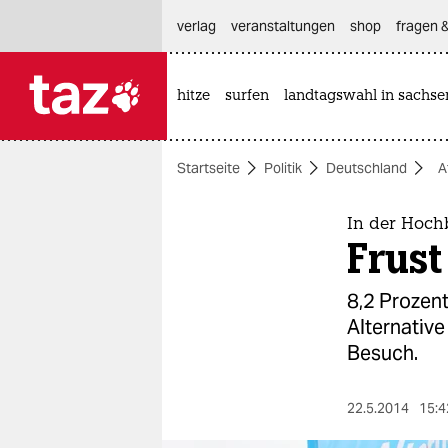
hautnavigation anspringen
hauptinhalt anspringen
footer anspringen
verlag
veranstaltungen
shop
fragen &
hitze
surfen
landtagswahl in sachse

taz zahl ich
taz zahl ich
Startseite
Politik
Deutschland
A
themen
politik
In der Hoch
Frust
öko
8,2 Prozent
gesellschaft
Alternative
Besuch.
kultur
sport
22.5.2014
15:4