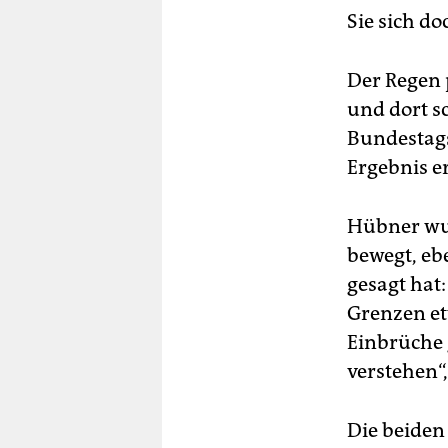
Sie sich do
Der Regen 
und dort s
Bundestags
Ergebnis er
Hübner wun
bewegt, ebe
gesagt hat
Grenzen et
Einbrüche 
verstehen“
Die beiden