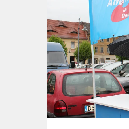
berlin
nord
wahrheit
verlag
verlag
veranstaltungen
shop
fragen & hilfe
unterstützen
abo
genossenschaft