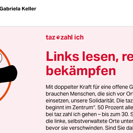
Gabriela Keller
OSTRITZ/EIBAU/SEIFHENNERSDORF
taz
| Tintige
taz
zahl ich

r den Wochenmarkt in Ostritz. Der Wind treibt N
le Dorfstraßen, den hell getünchten Stuckfassade
Links lesen, r
Fleischerwagen hat Silke Grimm den Stand der A
bekämpfen
hland aufgebaut. Sie spannt ihren Schirm auf un
üren.
Mit doppelter Kraft für eine offene G
m ist eine Frau Ende 40 mit blond gesträhnter
brauchen Menschen, die sich vor O
einsetzen, unsere Solidarität. Die ta
isur und etwas unsicherer Gestik, Bus-Unterneh
beginnt im Zentrum“. 50 Prozent a
te sie bisher nichts zu tun. Aber sie trägt sich sch
bei taz zahl ich gehen – bis zum 30
en, dass es so wie bisher nicht weitergehen ka
die linke, selbstverwaltete Orte unte
nsere Region auch etwas tun. Die Politiker in Dr
bevor sie verschwinden. Sind Sie da