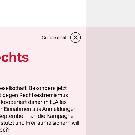
 Wolken
Gerade nicht
ieselregen
n entgegen.
echts
lternative
d ordnet
esellschaft! Besonders jetzt
rt gegen Rechtsextremismus
z kooperiert daher mit „Alles
merin. Mit
ller Einnahmen aus Anmeldungen
on lange mit
. September – an die Kampagne,
nn. „Man
rstützt und Freiräume sichern will,
esden
bei?