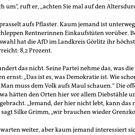
ch um“, ruft er, „achten Sie mal auf den Altersdur
prasselt aufs Pflaster. Kaum jemand ist unterweg
chleppen Rentnerinnen Einkaufstüten vorüber. Be
wahl hat die AfD im Landkreis Görlitz ihr höchs
reicht: 8,2 Prozent.
dert das nicht. Seine Partei nehme das, was die
n ernst: „Das ist es, was Demokratie ist. Wie sch
: Man muss dem Volk aufs Maul schauen.“ Die of
wa hätten den Orten hier vor allem Diebstähle u
gebracht. „Jemand, der hier nicht lebt, kann das 
, sagt Silke Grimm, „wir brauchen wieder Grenzko
 warten weiter, aber kaum jemand interessiert sic