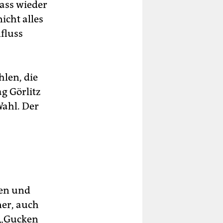
„Dass wieder
icht alles
nfluss
len, die
ag Görlitz
Wahl. Der
len und
er, auch
. „Gucken