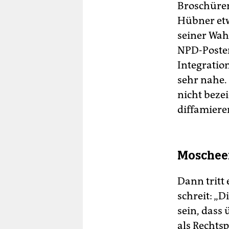
Broschüren
Hübner etw
seiner Wah
NPD-Poster
Integratio
sehr nahe.
nicht beze
diffamiere
Moscheen
Dann tritt
schreit: „
sein, dass
als Rechts