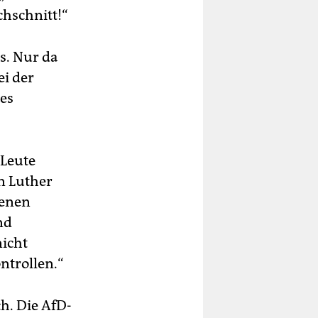
chschnitt!“
s. Nur da
i der
tes
 Leute
on Luther
fenen
nd
nicht
ntrollen.“
h. Die AfD-