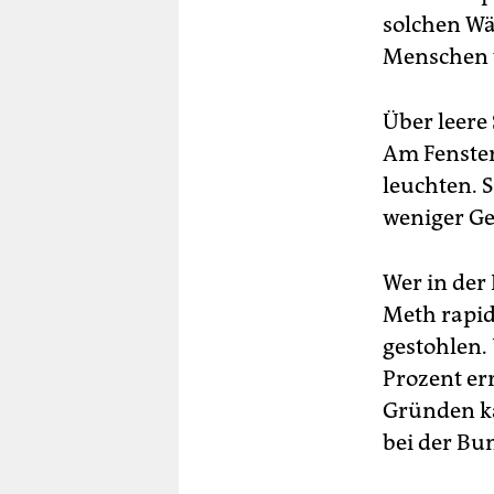
solchen Wä
Menschen v
Über leere
Am Fenster
leuchten. 
weniger Ge
Wer in der 
Meth rapid
gestohlen.
Prozent er
Gründen ka
bei der Bu