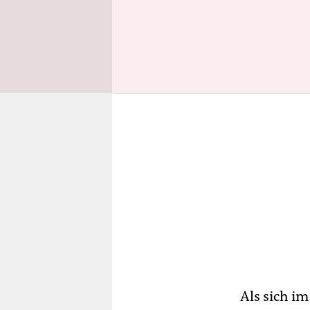
wissen manc
Als sich i