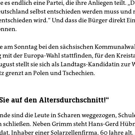
be es endlich eine Partei, die ihre Anliegen teilt. 
utschland selbst entschieden werden muss und n
entschieden wird.“ Und dass die Bürger direkt Ei
nnen.
sie am Sonntag bei den sächsischen Kommunalwah
g mit der Europa-Wahl stattfinden, für den Kreist
gust stellt sie sich als Landtags-Kandidatin zur 
itz grenzt an Polen und Tschechien.
Sie auf den Altersdurchschnitt!“
ende sind die Leute in Scharen weggezogen, Schu
n schließen. Neben Grimm steht Hans-Gerd Hübn
at, Inhaber einer Solarzellenfirma, 60 Jahre alt