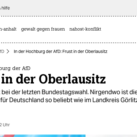
 hilfe
n-anhalt
gewalt gegen frauen
nahost-konflikt
fD
In der Hochburg der AfD: Frust in der Oberlausitz
burg der AfD
 in der Oberlausitz
 bei der letzten Bundestagswahl. Nirgendwo ist di
 für Deutschland so beliebt wie im Landkreis Görlitz
2 Uhr