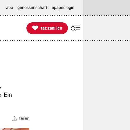
abo
genossenschaft
epaper login

taz zahl ich
taz zahl ich
e
. Ein
teilen