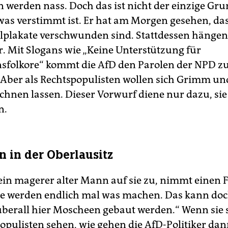
 werden nass. Doch das ist nicht der einzige G
as verstimmt ist. Er hat am Morgen gesehen, das
lplakate verschwunden sind. Stattdessen hängen
. Mit Slogans wie „Keine Unterstützung für
nsfolkore“ kommt die AfD den Parolen der NPD z
 Aber als Rechtspopulisten wollen sich Grimm u
ichnen lassen. Dieser Vorwurf diene nur dazu, sie
n.
 in der Oberlausitz
 ein magerer alter Mann auf sie zu, nimmt einen 
Die werden endlich mal was machen. Das kann doc
 überall hier Moscheen gebaut werden.“ Wenn sie 
populisten sehen, wie gehen die AfD-Politiker dan