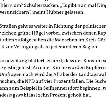
hlern um? Schulterzucken. „Es gibt nun mal Ding
erunsichern“, meint Hübner gelassen.
 Straßen geht es weiter in Richtung der polnische
 ziehen grüne Hügel vorbei, zwischen denen Rap
Studien zufolge haben die Menschen im Kreis Görl
ld zur Verfügung als in jeder anderen Region.
Lokalzeitung blättert, erfährt, dass der Konsum v
e gestiegen ist. An einer Kirche wurden Kupferr
 Umfragen nach wird die AfD bei der Landtagswah
reichen, die NPD auf vier Prozent fallen. Die Suc
nn zum Beispiel in Seifhennersdorf beginnen, w
ndestagswahl fast zehn Prozent geholt hat.