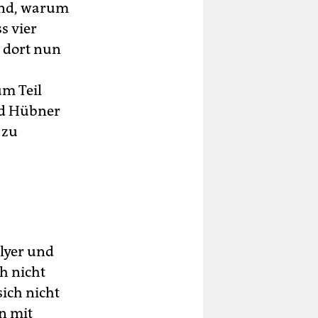
rund, warum
s vier
 dort nun
um Teil
nd Hübner
 zu
Flyer und
h nicht
sich nicht
n mit