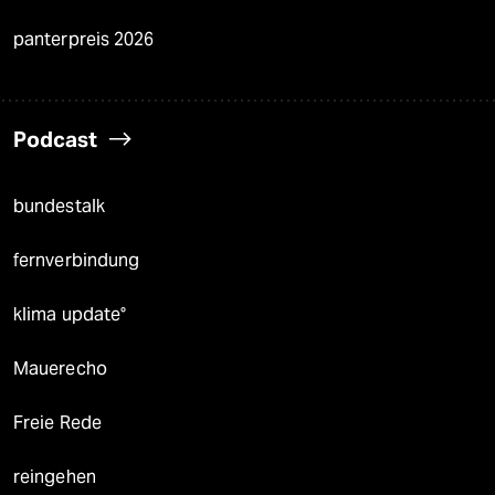
panterpreis 2026
Podcast
bundestalk
fernverbindung
klima update°
Mauerecho
Freie Rede
reingehen