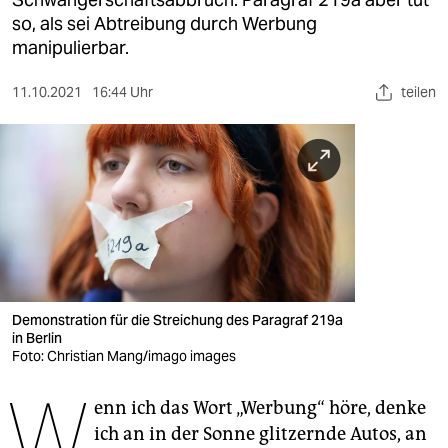
berlin
so, als sei Abtreibung durch Werbung
nord
manipulierbar.
wahrheit
11.10.2021
16:44 Uhr
teilen
verlag
verlag
veranstaltungen
shop
fragen & hilfe
Demonstration für die Streichung des Paragraf 219a
unterstützen
in Berlin
Foto: Christian Mang/imago images
abo
W
enn ich das Wort „Werbung“ höre, denke
genossenschaft
ich an in der Sonne glitzernde Autos, an