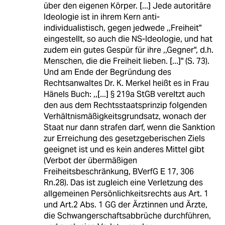
über den eigenen Körper. [...] Jede autoritäre
Ideologie ist in ihrem Kern anti-
individualistisch, gegen jedwede ,,Freiheit"
eingestellt, so auch die NS-Ideologie, und hat
zudem ein gutes Gespür für ihre ,,Gegner", d.h.
Menschen, die die Freiheit lieben. [...]" (S. 73).
Und am Ende der Begründung des
Rechtsanwaltes Dr. K. Merkel heißt es in Frau
Hänels Buch: ,,[...] § 219a StGB vereltzt auch
den aus dem Rechtsstaatsprinzip folgenden
Verhältnismäßigkeitsgrundsatz, wonach der
Staat nur dann strafen darf, wenn die Sanktion
zur Erreichung des gesetzgeberischen Ziels
geeignet ist und es kein anderes Mittel gibt
(Verbot der übermäßigen
Freiheitsbeschränkung, BVerfG E 17, 306
Rn.28). Das ist zugleich eine Verletzung des
allgemeinen Persönlichkeitsrechts aus Art. 1
und Art.2 Abs. 1 GG der Ärztinnen und Ärzte,
die Schwangerschaftsabbrüche durchführen,