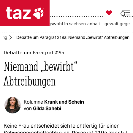

taz zahl ich
hitze
surfen
landtagswahl in sachsen-anhalt
gewalt gegen

taz zahl ich
bung
Debatte um Paragraf 219a: Niemand „bewirbt“ Abtreibungen
taz zahl ich
themen
Debatte um Paragraf 219a
Niemand „bewirbt“
politik
Abtreibungen
öko
gesellschaft
Kolumne
Krank und Schein
kultur
von
Gilda Sahebi
sport
Keine Frau entscheidet sich leichtfertig für einen
Schwangerschaftsabbruch. Paragraf 219a aber tut