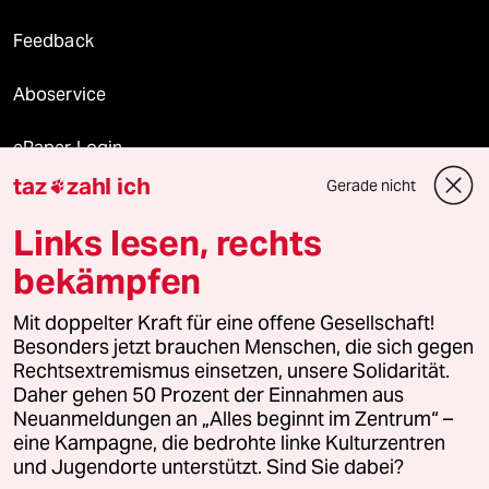
Feedback
Aboservice
ePaper Login
taz
zahl ich
Gerade nicht

Downloads für Abonnierende
Links lesen, rechts
bekämpfen
© 2026 taz Verlags und Vertriebs GmbH
Mit doppelter Kraft für eine offene Gesellschaft!
Alle Rechte vorbehalten. Bei rechtlichen Fragen oder für Genehmigungen
wenden Sie sich bitte an
lizenzen@taz.de
Besonders jetzt brauchen Menschen, die sich gegen
Rechtsextremismus einsetzen, unsere Solidarität.
Daher gehen 50 Prozent der Einnahmen aus
Feedback
Redaktionsstatut
Kommune-Richtlinien
KI-
Neuanmeldungen an „Alles beginnt im Zentrum“ –
eine Kampagne, die bedrohte linke Kulturzentren
Leitlinie
Informant
Datenschutz
Impressum
AGB
und Jugendorte unterstützt. Sind Sie dabei?