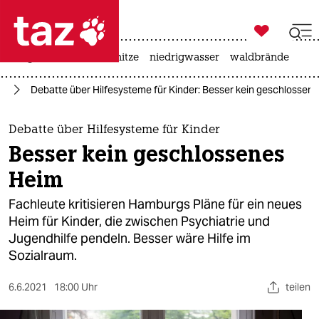

taz zahl ich
krieg in der ukraine
hitze
niedrigwasser
waldbrände

taz zahl ich
rd
Debatte über Hilfesysteme für Kinder: Besser kein geschlossen
taz zahl ich
themen
Debatte über Hilfesysteme für Kinder
Besser kein geschlossenes
politik
Heim
öko
Fachleute kritisieren Hamburgs Pläne für ein neues
Heim für Kinder, die zwischen Psychiatrie und
gesellschaft
Jugendhilfe pendeln. Besser wäre Hilfe im
Sozialraum.
kultur
sport
6.6.2021
18:00 Uhr
teilen