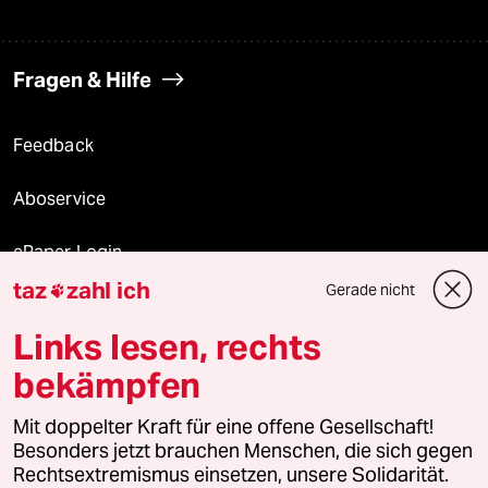
Fragen & Hilfe
Feedback
Aboservice
ePaper Login
taz
zahl ich
Gerade nicht

Downloads für Abonnierende
Links lesen, rechts
bekämpfen
© 2026 taz Verlags und Vertriebs GmbH
Mit doppelter Kraft für eine offene Gesellschaft!
Alle Rechte vorbehalten. Bei rechtlichen Fragen oder für Genehmigungen
wenden Sie sich bitte an
lizenzen@taz.de
Besonders jetzt brauchen Menschen, die sich gegen
Rechtsextremismus einsetzen, unsere Solidarität.