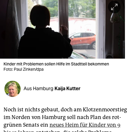
berlin
nord
wahrheit
verlag
verlag
veranstaltungen
Kinder mit Problemen sollen Hilfe im Stadtteil bekommen
Foto: Paul Zinken/dpa
shop
fragen & hilfe
Aus Hamburg
Kaija Kutter
unterstützen
Noch ist nichts gebaut, doch am Klotzenmoorstieg
abo
im Norden von Hamburg soll nach Plan des rot-
genossenschaft
grünen Senats ein
neues Heim für Kinder von 9