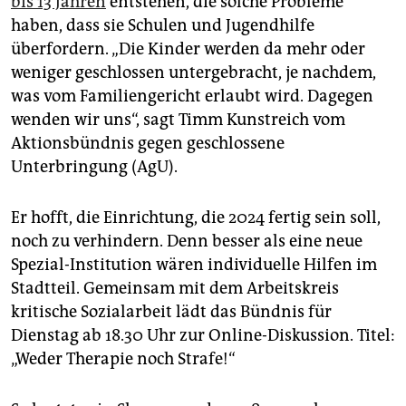
bis 13 Jahren
entstehen, die solche Probleme
epaper login
haben, dass sie Schulen und Jugendhilfe
überfordern. „Die Kinder werden da mehr oder
weniger geschlossen untergebracht, je nachdem,
was vom Familiengericht erlaubt wird. Dagegen
wenden wir uns“, sagt Timm Kunstreich vom
Aktionsbündnis gegen geschlossene
Unterbringung (AgU).
Er hofft, die Einrichtung, die 2024 fertig sein soll,
noch zu verhindern. Denn besser als eine neue
Spezial-Institution wären individuelle Hilfen im
Stadtteil. Gemeinsam mit dem Arbeitskreis
kritische Sozialarbeit lädt das Bündnis für
Dienstag ab 18.30 Uhr zur Online-Diskussion. Titel:
„Weder Therapie noch Strafe!“