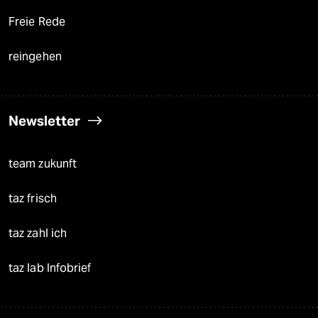
Freie Rede
reingehen
Newsletter
team zukunft
taz frisch
taz zahl ich
taz lab Infobrief