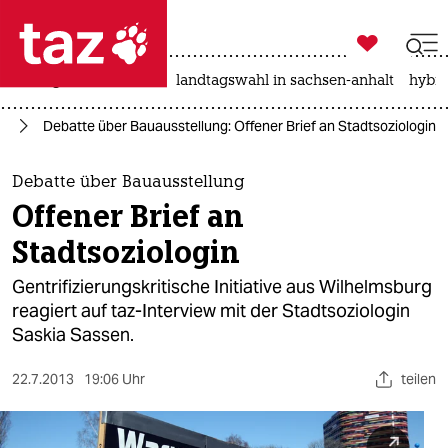

taz zahl ich
niedrigwasser
rente
landtagswahl in sachsen-anhalt
hybri

taz zahl ich
rg
Debatte über Bauausstellung: Offener Brief an Stadtsoziologin
taz zahl ich
themen
Debatte über Bauausstellung
Offener Brief an
politik
Stadtsoziologin
öko
Gentrifizierungskritische Initiative aus Wilhelmsburg
reagiert auf taz-Interview mit der Stadtsoziologin
gesellschaft
Saskia Sassen.
kultur
22.7.2013
19:06 Uhr
teilen
sport