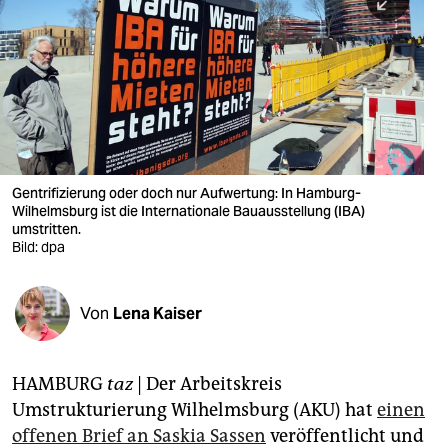
berlin
nord
wahrheit
verlag
verlag
Gentrifizierung oder doch nur Aufwertung: In Hamburg-
Wilhelmsburg ist die Internationale Bauausstellung (IBA)
veranstaltungen
umstritten.
Bild: dpa
shop
fragen & hilfe
Von
Lena Kaiser
unterstützen
abo
HAMBURG
taz
| Der Arbeitskreis
Umstrukturierung Wilhelmsburg (AKU) hat
einen
genossenschaft
offenen Brief an Saskia Sassen
veröffentlicht und