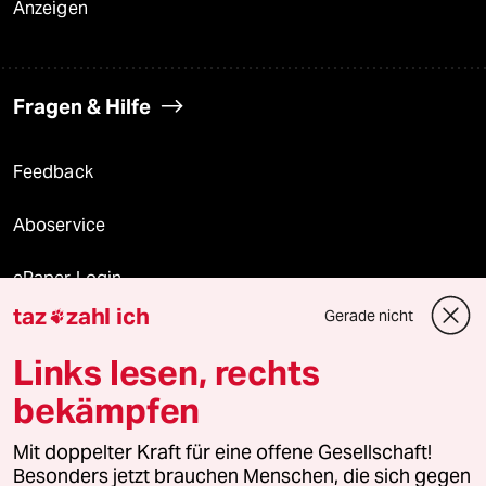
Anzeigen
Fragen & Hilfe
Feedback
Aboservice
ePaper Login
taz
zahl ich
Gerade nicht

Downloads für Abonnierende
Links lesen, rechts
bekämpfen
© 2026 taz Verlags und Vertriebs GmbH
Mit doppelter Kraft für eine offene Gesellschaft!
Alle Rechte vorbehalten. Bei rechtlichen Fragen oder für Genehmigungen
wenden Sie sich bitte an
lizenzen@taz.de
Besonders jetzt brauchen Menschen, die sich gegen