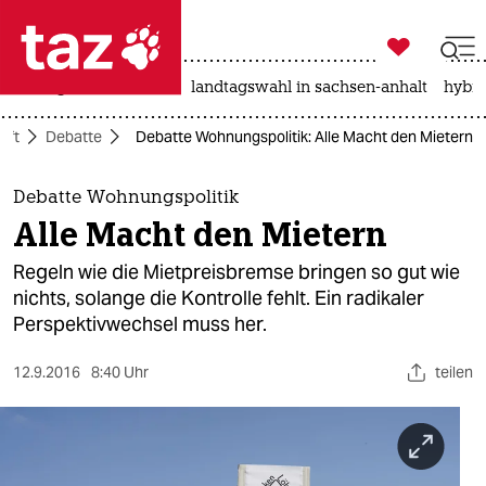

taz zahl ich
niedrigwasser
rente
landtagswahl in sachsen-anhalt
hybri

taz zahl ich
aft
Debatte
Debatte Wohnungspolitik: Alle Macht den Mietern
taz zahl ich
themen
Debatte Wohnungspolitik
Alle Macht den Mietern
politik
Regeln wie die Mietpreisbremse bringen so gut wie
öko
nichts, solange die Kontrolle fehlt. Ein radikaler
Perspektivwechsel muss her.
gesellschaft
12.9.2016
8:40 Uhr
teilen
kultur
sport