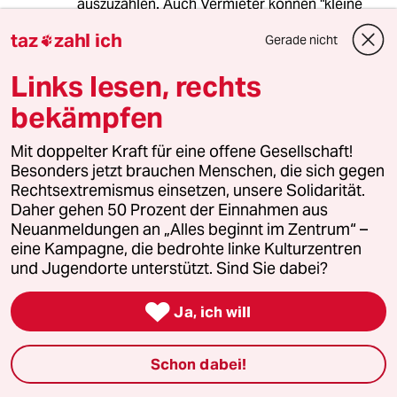
auszuzahlen. Auch Vermieter können "kleine
Leute" sein!!
taz
zahl ich
Gerade nicht

Links lesen, rechts
Gereon Asmuth
Autor des
,
bekämpfen
Artikels, Ressortleiter taz-Regie
12.09.2016
,
18:34 Uhr
Mit doppelter Kraft für eine offene Gesellschaft!
@Alfred Sauer:
Besonders jetzt brauchen Menschen, die sich gegen
Sehr geehrter Herr Sauer, ja, es gibt
Rechtsextremismus einsetzen, unsere Solidarität.
auch gute Vermieter, keine Frage.
Daher gehen 50 Prozent der Einnahmen aus
Aber die Guten sind auch nicht das
Neuanmeldungen an „Alles beginnt im Zentrum“ –
Problem. Deshalb ein kleiner Tipp:
eine Kampagne, die bedrohte linke Kulturzentren
Wenn Sie sich jemals dazu
und Jugendorte unterstützt. Sind Sie dabei?
entschließen sollten, ihr Haus zu
verkaufen, bieten Sie es zuerst Ihren

Ja, ich will
Mietern an. Als vom
Mietshäusersyndikat unterstützte
Gemeinschaft ist sowas durchaus
Schon dabei!
finanzierbar.
https://www.syndikat.org/de/