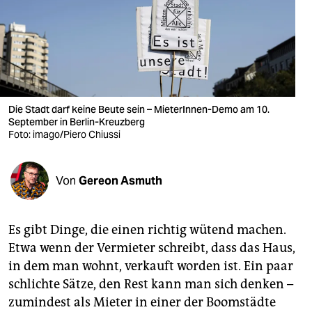
berlin
nord
wahrheit
verlag
Die Stadt darf keine Beute sein – MieterInnen-Demo am 10.
verlag
September in Berlin-Kreuzberg
Foto: imago/Piero Chiussi
veranstaltungen
shop
Von
Gereon Asmuth
fragen & hilfe
Es gibt Dinge, die einen richtig wütend machen.
unterstützen
Etwa wenn der Vermieter schreibt, dass das Haus,
abo
in dem man wohnt, verkauft worden ist. Ein paar
schlichte Sätze, den Rest kann man sich denken –
genossenschaft
zumindest als Mieter in einer der Boomstädte