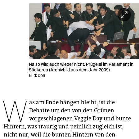
berlin
nord
wahrheit
verlag
verlag
Na so wild auch wieder nicht: Prügelei im Parlament in
veranstaltungen
Südkorea (Archivbild aus dem Jahr 2009)
Bild: dpa
shop
fragen & hilfe
W
as am Ende hängen bleibt, ist die
unterstützen
Debatte um den von den Grünen
abo
vorgeschlagenen Veggie Day und bunte
Hintern, was traurig und peinlich zugleich ist,
genossenschaft
nicht nur, weil die bunten Hintern von den