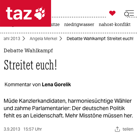

taz zahl ich
krieg in der ukraine
hitze
niedrigwasser
nahost-konflikt

taz zahl ich
Wahl 2013
Angela Merkel
Debatte Wahlkampf: Streitet euch!
taz zahl ich
Debatte Wahlkampf
themen
Streitet euch!
politik
öko
Kommentar von
Lena Gorelik
gesellschaft
Müde Kanzlerkandidaten, harmoniesüchtige Wähler
und zahme Parlamentarier: Der deutschen Politik
kultur
fehlt es an Leidenschaft. Mehr Misstöne müssen her.
sport
3.9.2013
15:57 Uhr
teilen