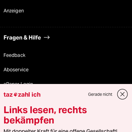
Anzeigen
Fragen & Hilfe
Feedback
Aboservice
ePaper Login
taz
zahl ich
Gerade nicht

Downloads für Abonnierende
Links lesen, rechts
bekämpfen
© 2026 taz Verlags und Vertriebs GmbH
Mit doppelter Kraft für eine offene Gesellschaft!
Alle Rechte vorbehalten. Bei rechtlichen Fragen oder für Genehmigungen