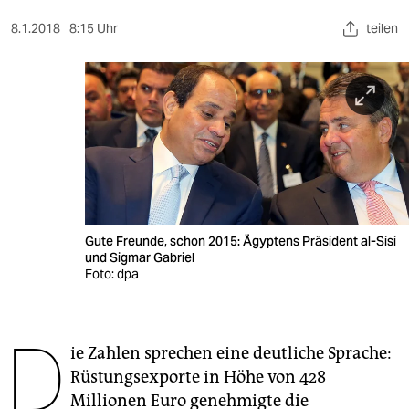
berlin
8.1.2018
8:15 Uhr
teilen
nord
wahrheit
verlag
verlag
veranstaltungen
shop
Gute Freunde, schon 2015: Ägyptens Präsident al-Sisi
und Sigmar Gabriel
fragen & hilfe
Foto: dpa
unterstützen
D
abo
ie Zahlen sprechen eine deutliche Sprache:
Rüstungsexporte in Höhe von 428
genossenschaft
Millionen Euro genehmigte die