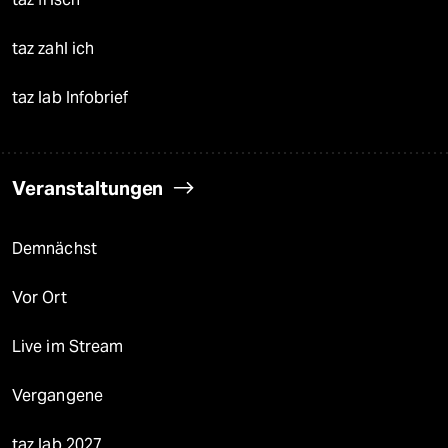
taz zahl ich
taz lab Infobrief
Veranstaltungen
Demnächst
Vor Ort
Live im Stream
Vergangene
taz lab 2027