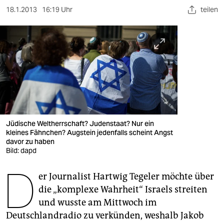
berlin
18.1.2013
16:19 Uhr
teilen
nord
wahrheit
verlag
verlag
veranstaltungen
Jüdische Weltherrschaft? Judenstaat? Nur ein
shop
kleines Fähnchen? Augstein jedenfalls scheint Angst
davor zu haben
fragen & hilfe
Bild: dapd
D
unterstützen
er Journalist Hartwig Tegeler möchte über
abo
die „komplexe Wahrheit“ Israels streiten
und wusste am Mittwoch im
genossenschaft
Deutschlandradio zu verkünden, weshalb Jakob