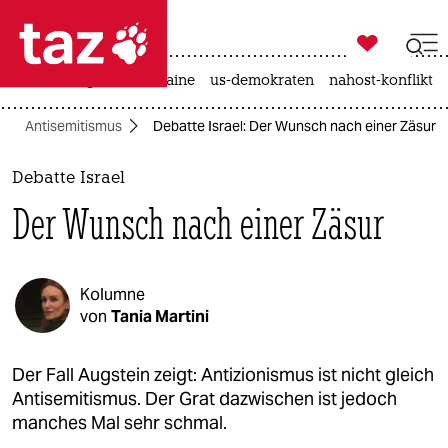

taz zahl ich
hitze
krieg in der ukraine
us-demokraten
nahost-konflikt

taz zahl ich
Antisemitismus
Debatte Israel: Der Wunsch nach einer Zäsur
taz zahl ich
themen
Debatte Israel
Der Wunsch nach einer Zäsur
politik
öko
Kolumne
gesellschaft
von
Tania Martini
kultur
Der Fall Augstein zeigt: Antizionismus ist nicht gleich
Antisemitismus. Der Grat dazwischen ist jedoch
sport
manches Mal sehr schmal.