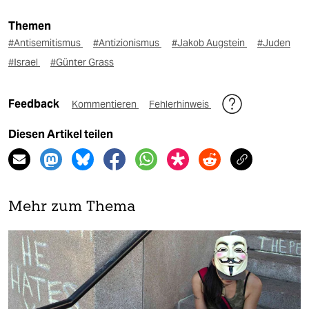
Themen
#Antisemitismus
#Antizionismus
#Jakob Augstein
#Juden
#Israel
#Günter Grass
Feedback
Kommentieren
Fehlerhinweis
Diesen Artikel teilen
Mehr zum Thema