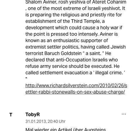
Shalom Aviner, rosh yeshiva of Ateret Cohanim
, one of the most extreme of Israeli yeshivot. It
is preparing the religious and priestly rite for
establishment of the Third Temple, a
development which could cause a holy war if
the point is pressed too intensely. Aviner is
known as an enthusiastic supporter of
extremist settler politics, having called Jewish
terrorist Baruch Goldstein “ a saint. ” He
declared that anti-Occupation Israelis who
refuse army service should be executed. He
called settlement evacuation a ‘ illegal crime. ’
"
http://www.richardsilverstein.com/2010/02/26/s
ettler-rabbi-stonewalls-on-sex-abuse-charge/
TobyR
T
31.01.2013
,
20:40 Uhr
Mal wieder ein Artikel über Augsteins