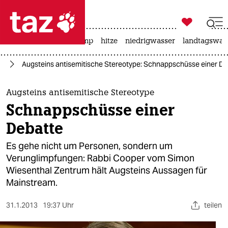

taz zahl ich
katzen
usa unter trump
hitze
niedrigwasser
landtagswahl

taz zahl ich
us
Augsteins antisemitische Stereotype: Schnappschüsse einer D
taz zahl ich
themen
Augsteins antisemitische Stereotype
Schnappschüsse einer
politik
Debatte
öko
Es gehe nicht um Personen, sondern um
Verunglimpfungen: Rabbi Cooper vom Simon
gesellschaft
Wiesenthal Zentrum hält Augsteins Aussagen für
Mainstream.
kultur
sport
31.1.2013
19:37 Uhr
teilen