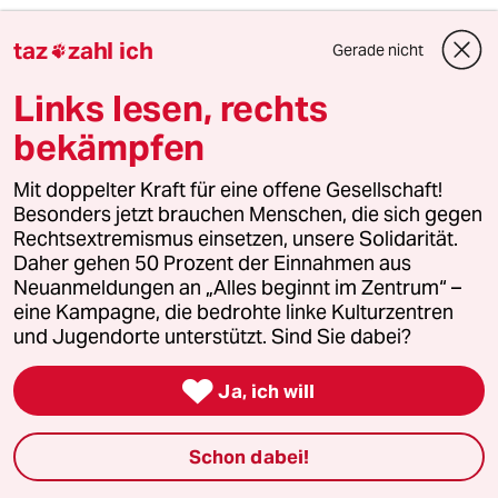
2
Bundeszentrale gegen Kinderfiguren
taz
zahl ich
Gerade nicht

Benjamin, du lieber Anarchist
Links lesen, rechts
bekämpfen
3
Wehrplicht in Deutschland
Zwangsdienst ist nie gut, auch nicht für
Mit doppelter Kraft für eine offene Gesellschaft!
eine gute Sache
Besonders jetzt brauchen Menschen, die sich gegen
Rechtsextremismus einsetzen, unsere Solidarität.
Daher gehen 50 Prozent der Einnahmen aus
Neuanmeldungen an „Alles beginnt im Zentrum“ –
4
Streit um Rente mit 63
eine Kampagne, die bedrohte linke Kulturzentren
Passgenauer Populismus
und Jugendorte unterstützt. Sind Sie dabei?

Ja, ich will
5
Über die geschlechtergerechte Stadt
„Die Stadt ist gemacht für den weißen
Schon dabei!
Mann in einem Auto“