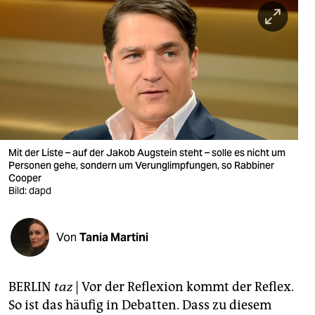
berlin
nord
wahrheit
verlag
verlag
veranstaltungen
Mit der Liste – auf der Jakob Augstein steht – solle es nicht um
Personen gehe, sondern um Verunglimpfungen, so Rabbiner
shop
Cooper
Bild: dapd
fragen & hilfe
unterstützen
Von
Tania Martini
abo
BERLIN
taz
| Vor der Reflexion kommt der Reflex.
genossenschaft
So ist das häufig in Debatten. Dass zu diesem