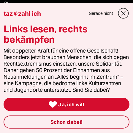
Öko
taz
zahl ich
Gerade nicht

Gesellschaft
Links lesen, rechts
Kultur
bekämpfen
Sport
Mit doppelter Kraft für eine offene Gesellschaft!
Besonders jetzt brauchen Menschen, die sich gegen
Berlin
Rechtsextremismus einsetzen, unsere Solidarität.
Daher gehen 50 Prozent der Einnahmen aus
Neuanmeldungen an „Alles beginnt im Zentrum“ –
Nord
eine Kampagne, die bedrohte linke Kulturzentren
und Jugendorte unterstützt. Sind Sie dabei?
Wahrheit

Ja, ich will
Themen
Schon dabei!