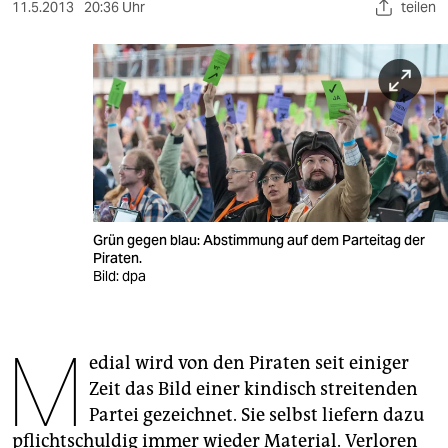
berlin
11.5.2013
20:36 Uhr
teilen
nord
wahrheit
verlag
verlag
veranstaltungen
Grün gegen blau: Abstimmung auf dem Parteitag der
shop
Piraten.
Bild: dpa
fragen & hilfe
unterstützen
M
edial wird von den Piraten seit einiger
abo
Zeit das Bild einer kindisch streitenden
genossenschaft
Partei gezeichnet. Sie selbst liefern dazu
pflichtschuldig immer wieder Material. Verloren