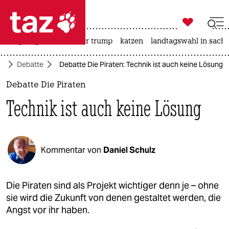

taz zahl ich
bergsteigen
usa unter trump
katzen
landtagswahl in sachs

taz zahl ich
ft
Debatte
Debatte Die Piraten: Technik ist auch keine Lösung
taz zahl ich
Debatte Die Piraten
themen
Technik ist auch keine Lösung
politik
öko
Kommentar von
Daniel Schulz
gesellschaft
kultur
Die Piraten sind als Projekt wichtiger denn je – ohne
sie wird die Zukunft von denen gestaltet werden, die
sport
Angst vor ihr haben.