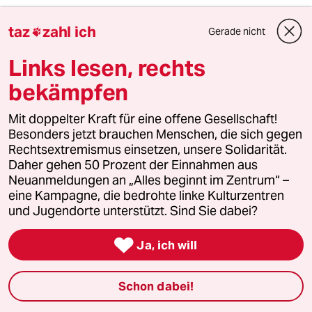
taz
zahl ich
Gerade nicht

3
Drohnenvorfall am Leipziger Flughafen
Das Zeitalter der elektronischen
Links lesen, rechts
Kriegsführung
bekämpfen
Mit doppelter Kraft für eine offene Gesellschaft!
4
Nein zum Zivildienst
Besonders jetzt brauchen Menschen, die sich gegen
Hinterlistiger Schritt der
Rechtsextremismus einsetzen, unsere Solidarität.
Bundesregierung
Daher gehen 50 Prozent der Einnahmen aus
Neuanmeldungen an „Alles beginnt im Zentrum“ –
eine Kampagne, die bedrohte linke Kulturzentren
5
Unfall von CDU-Abgeordnetem
und Jugendorte unterstützt. Sind Sie dabei?
Thomas Bareiß crasht bei voller
Dröhnung

Ja, ich will
Schon dabei!
6
Über die geschlechtergerechte Stadt