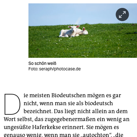
berlin
nord
wahrheit
verlag
verlag
So schön weiß
veranstaltungen
Foto: seraph/photocase.de
shop
D
fragen & hilfe
ie meisten Biodeutschen mögen es gar
unterstützen
nicht, wenn man sie als biodeutsch
bezeichnet. Das liegt nicht allein an dem
abo
Wort selbst, das zugegebenermaßen ein wenig an
genossenschaft
ungesüßte Haferkekse erinnert. Sie mögen es
genauso wenig, wenn man sie „autochton“, „die