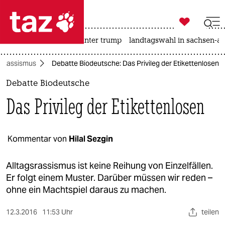

taz zahl ich
nahost-konflikt
usa unter trump
landtagswahl in sachsen-an

taz zahl ich
Rassismus
Debatte Biodeutsche: Das Privileg der Etikettenlosen
taz zahl ich
Debatte Biodeutsche
themen
Das Privileg der Etikettenlosen
politik
öko
Kommentar von
Hilal Sezgin
gesellschaft
Alltagsrassismus ist keine Reihung von Einzelfällen.
Er folgt einem Muster. Darüber müssen wir reden –
kultur
ohne ein Machtspiel daraus zu machen.
sport
12.3.2016
11:53 Uhr
teilen