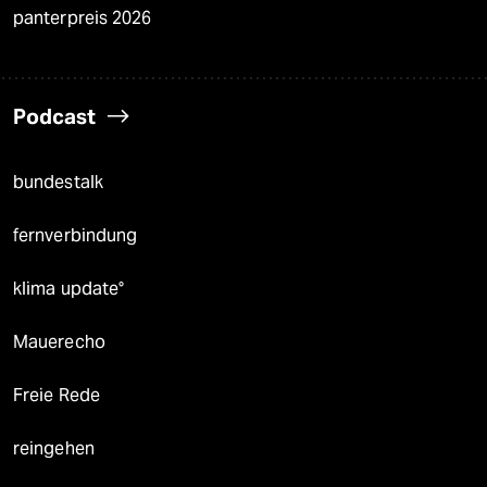
panterpreis 2026
Podcast
bundestalk
fernverbindung
klima update°
Mauerecho
Freie Rede
reingehen