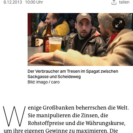
berlin
8.12.2013
10:00 Uhr
teilen
nord
wahrheit
verlag
verlag
veranstaltungen
Der Verbraucher am Tresen im Spagat zwischen
shop
Sackgasse und Scheideweg
Bild: imago / caro
fragen & hilfe
unterstützen
W
enige Großbanken beherrschen die Welt.
abo
Sie manipulieren die Zinsen, die
genossenschaft
Rohstoffpreise und die Währungskurse,
um ihre eigenen Gewinne zu maximieren. Die