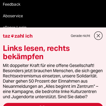
Feedback
Aboservice
ePaper Login
taz
zahl ich
Gerade nicht

Downloads für Abonnierende
Links lesen, rechts
bekämpfen
© 2026 taz Verlags und Vertriebs GmbH
Alle Rechte vorbehalten. Bei rechtlichen Fragen oder für Genehmigungen
Mit doppelter Kraft für eine offene Gesellschaft!
wenden Sie sich bitte an
lizenzen@taz.de
Besonders jetzt brauchen Menschen, die sich gegen
Rechtsextremismus einsetzen, unsere Solidarität.
Daher gehen 50 Prozent der Einnahmen aus
Feedback
Redaktionsstatut
Kommune-Richtlinien
KI-
Neuanmeldungen an „Alles beginnt im Zentrum“ –
eine Kampagne, die bedrohte linke Kulturzentren
Leitlinie
Informant
Datenschutz
Impressum
AGB
und Jugendorte unterstützt. Sind Sie dabei?