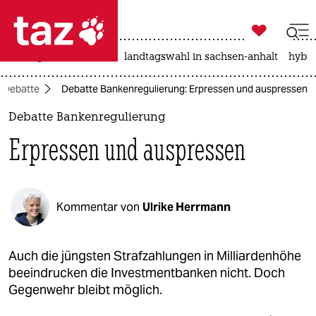

taz zahl ich
niedrigwasser
rente
landtagswahl in sachsen-anhalt
hybri

taz zahl ich
Debatte
Debatte Bankenregulierung: Erpressen und auspressen
taz zahl ich
Debatte Bankenregulierung
themen
Erpressen und auspressen
politik
öko
Kommentar von
Ulrike Herrmann
gesellschaft
kultur
Auch die jüngsten Strafzahlungen in Milliardenhöhe
beeindrucken die Investmentbanken nicht. Doch
sport
Gegenwehr bleibt möglich.