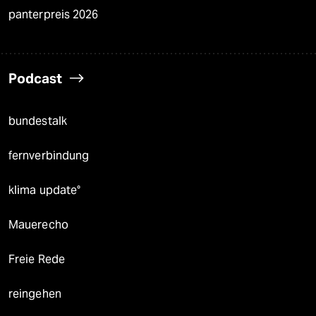
panterpreis 2026
Podcast
bundestalk
fernverbindung
klima update°
Mauerecho
Freie Rede
reingehen