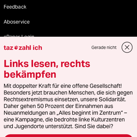
Feedback
Aboservice
ePaper Login
taz
zahl ich
Gerade nicht

Downloads für Abonnierende
Links lesen, rechts
bekämpfen
© 2026 taz Verlags und Vertriebs GmbH
Mit doppelter Kraft für eine offene Gesellschaft!
Alle Rechte vorbehalten. Bei rechtlichen Fragen oder für Genehmigungen
wenden Sie sich bitte an
lizenzen@taz.de
Besonders jetzt brauchen Menschen, die sich gegen
Rechtsextremismus einsetzen, unsere Solidarität.
Daher gehen 50 Prozent der Einnahmen aus
Feedback
Redaktionsstatut
Kommune-Richtlinien
KI-
Neuanmeldungen an „Alles beginnt im Zentrum“ –
eine Kampagne, die bedrohte linke Kulturzentren
Leitlinie
Informant
Datenschutz
Impressum
AGB
und Jugendorte unterstützt. Sind Sie dabei?