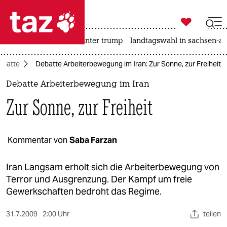

taz zahl ich
nahost-konflikt
usa unter trump
landtagswahl in sachsen-an

taz zahl ich
ebatte
Debatte Arbeiterbewegung im Iran: Zur Sonne, zur Freiheit
taz zahl ich
Debatte Arbeiterbewegung im Iran
themen
Zur Sonne, zur Freiheit
politik
öko
Kommentar von
Saba Farzan
gesellschaft
Iran Langsam erholt sich die Arbeiterbewegung von
Terror und Ausgrenzung. Der Kampf um freie
kultur
Gewerkschaften bedroht das Regime.
sport
31.7.2009
2:00 Uhr
teilen