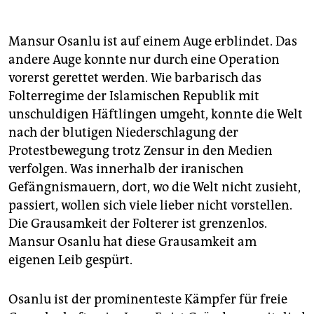
berlin
nord
Mansur Osanlu ist auf einem Auge erblindet. Das
andere Auge konnte nur durch eine Operation
wahrheit
vorerst gerettet werden. Wie barbarisch das
verlag
Folterregime der Islamischen Republik mit
unschuldigen Häftlingen umgeht, konnte die Welt
verlag
nach der blutigen Niederschlagung der
Protestbewegung trotz Zensur in den Medien
veranstaltungen
verfolgen. Was innerhalb der iranischen
shop
Gefängnismauern, dort, wo die Welt nicht zusieht,
passiert, wollen sich viele lieber nicht vorstellen.
fragen & hilfe
Die Grausamkeit der Folterer ist grenzenlos.
unterstützen
Mansur Osanlu hat diese Grausamkeit am
eigenen Leib gespürt.
abo
genossenschaft
Osanlu ist der prominenteste Kämpfer für freie