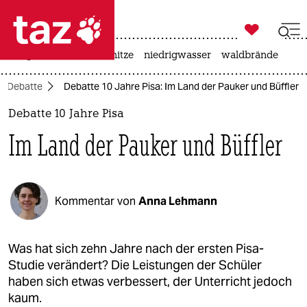

taz zahl ich
krieg in der ukraine
hitze
niedrigwasser
waldbrände

taz zahl ich
Debatte
Debatte 10 Jahre Pisa: Im Land der Pauker und Büffler
taz zahl ich
Debatte 10 Jahre Pisa
themen
Im Land der Pauker und Büffler
politik
öko
Kommentar von
Anna Lehmann
gesellschaft
kultur
Was hat sich zehn Jahre nach der ersten Pisa-
Studie verändert? Die Leistungen der Schüler
sport
haben sich etwas verbessert, der Unterricht jedoch
kaum.