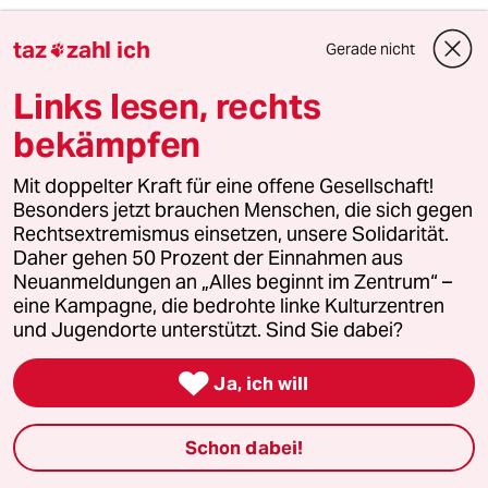
armes Deutschland. Wenig Kinder und die auch
taz
zahl ich
Gerade nicht

noch "dummgespart". Bin ich froh, nicht mehr
zur Schule gehen zu müssen!
Links lesen, rechts
Schönen Gruß
bekämpfen
Mit doppelter Kraft für eine offene Gesellschaft!
Besonders jetzt brauchen Menschen, die sich gegen
Dirk Jäckel
DJ
Rechtsextremismus einsetzen, unsere Solidarität.
05.12.2011
,
10:02 Uhr
Daher gehen 50 Prozent der Einnahmen aus
Ich kann in diesem Land nur jedem abraten,
Neuanmeldungen an „Alles beginnt im Zentrum“ –
Lehrer zu werden, und bin heilfroh, selbst auf
eine Kampagne, die bedrohte linke Kulturzentren
die "Privilegien" des Lehrerberufs verzichtet
und Jugendorte unterstützt. Sind Sie dabei?
zuhaben. Es ist nun mal nicht einfach, nachdem
man 30 teils Lernunwillige irgendwie bändigen

Ja, ich will
musste und sich mit entweder
desinteressierten oder selbstgerechten Eltern
herumplagen musste, sich von Politikern
Schon dabei!
(Schröder) oder Journalisten die eigene