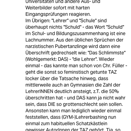
Universitäten und andere Aus- und
Weiterbilder sofort mit harten
Eingangsprüfungen reagieren.
Im Übrigen: "Lehrer" und "Schule" sind
überhaupt nichts "Schuld" - das Wort "Schuld"
im Schul- und Bildungszusammenhang ist eine
Lachnummer. Aus den üblichen Sprüchen der
narzistischen Pubertanzlinge wird dann eine
Überschrift gedrechselt wie: "Das Schlimmste"
(Wohlgemerkt: DAS) - "die Lehrer". Wieder
einmal - das kannte man schon von Chr. Füller -
geht die sonst so feminstisch getunte TAZ
locker über die Tatsache hinweg, dass
mittlerweile auch an Gymnasien die Zahl der
LehrerINNEN deutlich ansteigt, z.T. die 50%
überschritten hat - und DAS kann ja nicht wahr
sein, dass DIE so grottenschlecht sein sollen.
Ansonsten kann man lediglich wieder einmal
feststellen, dass (GYM-)Lehrerbashing nun
einmal zum habituellen Schatzkästlein
gewisser AutorInnen der TAZ gehört. Tja, so