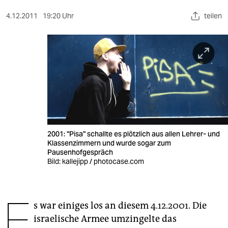
berlin
4.12.2011
19:20 Uhr
teilen
nord
wahrheit
verlag
verlag
veranstaltungen
shop
2001: "Pisa" schallte es plötzlich aus allen Lehrer- und
Klassenzimmern und wurde sogar zum
fragen & hilfe
Pausenhofgespräch
Bild: kallejipp / photocase.com
unterstützen
abo
E
s war einiges los an diesem 4.12.2001. Die
genossenschaft
israelische Armee umzingelte das