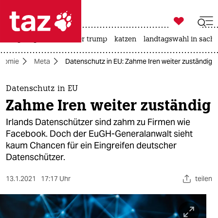

taz zahl ich
bergsteigen
usa unter trump
katzen
landtagswahl in sachs

taz zahl ich
onomie
Meta
Datenschutz in EU: Zahme Iren weiter zuständig
taz zahl ich
themen
Datenschutz in EU
Zahme Iren weiter zuständig
politik
Irlands Datenschützer sind zahm zu Firmen wie
öko
Facebook. Doch der EuGH-Generalanwalt sieht
kaum Chancen für ein Eingreifen deutscher
gesellschaft
Datenschützer.
kultur
13.1.2021
17:17 Uhr
teilen
sport