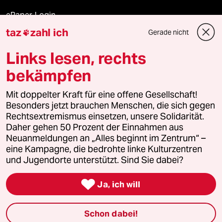
ePaper Login
taz
zahl ich
Gerade nicht

Downloads für Abonnierende
Links lesen, rechts
bekämpfen
© 2026 taz Verlags und Vertriebs GmbH
Mit doppelter Kraft für eine offene Gesellschaft!
Alle Rechte vorbehalten. Bei rechtlichen Fragen oder für Genehmigungen
wenden Sie sich bitte an
lizenzen@taz.de
Besonders jetzt brauchen Menschen, die sich gegen
Rechtsextremismus einsetzen, unsere Solidarität.
Daher gehen 50 Prozent der Einnahmen aus
Feedback
Redaktionsstatut
Kommune-Richtlinien
KI-
Neuanmeldungen an „Alles beginnt im Zentrum“ –
eine Kampagne, die bedrohte linke Kulturzentren
Leitlinie
Informant
Datenschutz
Impressum
AGB
und Jugendorte unterstützt. Sind Sie dabei?
Seitenwende
Einwilligungen widerrufen (Ads)

Ja, ich will
Schon dabei!