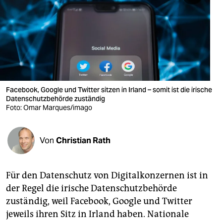
berlin
nord
wahrheit
verlag
verlag
Facebook, Google und Twitter sitzen in Irland – somit ist die irische
Datenschutzbehörde zuständig
veranstaltungen
Foto: Omar Marques/imago
shop
Von
Christian Rath
fragen & hilfe
unterstützen
Für den Datenschutz von Digitalkonzernen ist in
abo
der Regel die irische Datenschutzbehörde
zuständig, weil Facebook, Google und Twitter
genossenschaft
jeweils ihren Sitz in Irland haben. Nationale