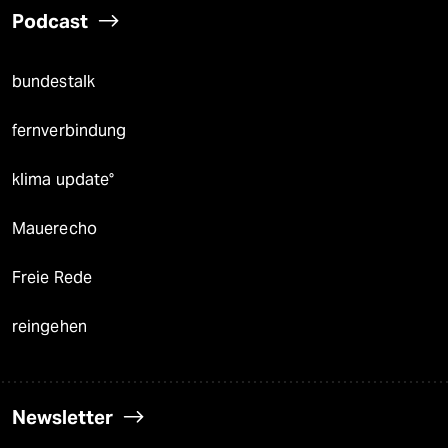
Podcast
bundestalk
fernverbindung
klima update°
Mauerecho
Freie Rede
reingehen
Newsletter