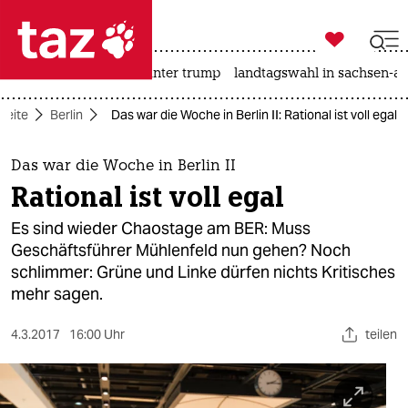

taz zahl ich
nahost-konflikt
usa unter trump
landtagswahl in sachsen-an

taz zahl ich
seite
Berlin
Das war die Woche in Berlin II: Rational ist voll egal
taz zahl ich
themen
Das war die Woche in Berlin II
Rational ist voll egal
politik
Es sind wieder Chaostage am BER: Muss
öko
Geschäftsführer Mühlenfeld nun gehen? Noch
schlimmer: Grüne und Linke dürfen nichts Kritisches
gesellschaft
mehr sagen.
kultur
4.3.2017
16:00 Uhr
teilen
sport