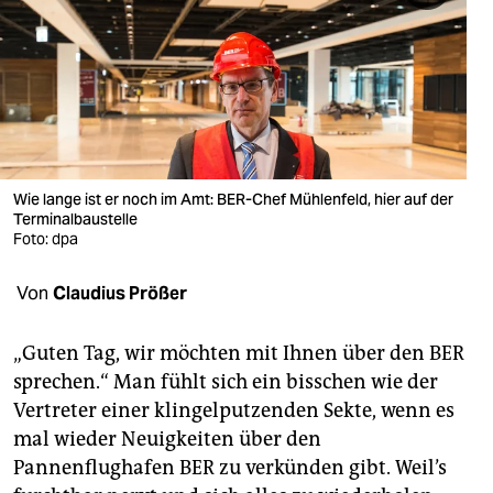
berlin
nord
wahrheit
verlag
verlag
Wie lange ist er noch im Amt: BER-Chef Mühlenfeld, hier auf der
Terminalbaustelle
veranstaltungen
Foto: dpa
shop
Von
Claudius Prößer
fragen & hilfe
„Guten Tag, wir möchten mit Ihnen über den BER
unterstützen
sprechen.“ Man fühlt sich ein bisschen wie der
Vertreter einer klingelputzenden Sekte, wenn es
abo
mal wieder Neuigkeiten über den
genossenschaft
Pannenflughafen BER zu verkünden gibt. Weil’s