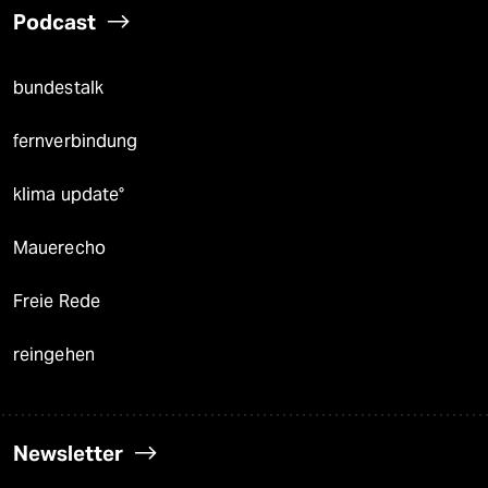
Podcast
bundestalk
fernverbindung
klima update°
Mauerecho
Freie Rede
reingehen
Newsletter