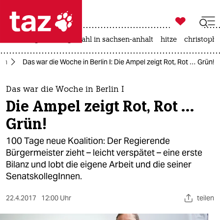

taz zahl ich
iran-krieg
landtagswahl in sachsen-anhalt
hitze
christophe

taz zahl ich
lin
Das war die Woche in Berlin I: Die Ampel zeigt Rot, Rot … Grün!
taz zahl ich
themen
Das war die Woche in Berlin I
Die Ampel zeigt Rot, Rot …
politik
Grün!
öko
100 Tage neue Koalition: Der Regierende
Bürgermeister zieht – leicht verspätet – eine erste
gesellschaft
Bilanz und lobt die eigene Arbeit und die seiner
SenatskollegInnen.
kultur
sport
22.4.2017
12:00 Uhr
teilen