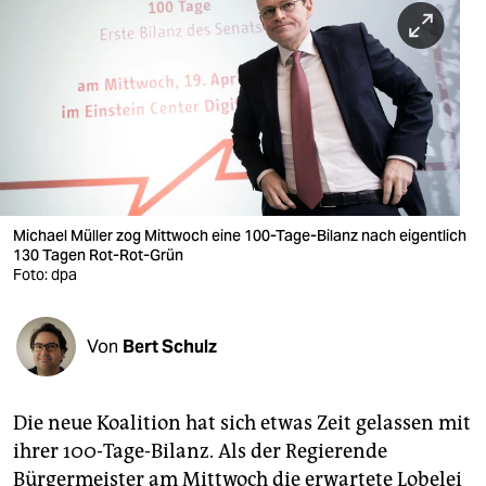
berlin
nord
wahrheit
verlag
verlag
veranstaltungen
Michael Müller zog Mittwoch eine 100-Tage-Bilanz nach eigentlich
130 Tagen Rot-Rot-Grün
shop
Foto: dpa
fragen & hilfe
Von
Bert Schulz
unterstützen
abo
Die neue Koalition hat sich etwas Zeit gelassen mit
genossenschaft
ihrer 100-Tage-Bilanz. Als der Regierende
Bürgermeister am Mittwoch die erwartete Lobelei