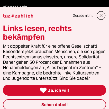
ePaper Login
taz
zahl ich
Gerade nicht

Downloads für Abonnierende
Links lesen, rechts
bekämpfen
© 2026 taz Verlags und Vertriebs GmbH
Mit doppelter Kraft für eine offene Gesellschaft!
Alle Rechte vorbehalten. Bei rechtlichen Fragen oder für Genehmigungen
wenden Sie sich bitte an
lizenzen@taz.de
Besonders jetzt brauchen Menschen, die sich gegen
Rechtsextremismus einsetzen, unsere Solidarität.
Daher gehen 50 Prozent der Einnahmen aus
Feedback
Redaktionsstatut
Kommune-Richtlinien
KI-
Neuanmeldungen an „Alles beginnt im Zentrum“ –
eine Kampagne, die bedrohte linke Kulturzentren
Leitlinie
Informant
Datenschutz
Impressum
AGB
und Jugendorte unterstützt. Sind Sie dabei?
Seitenwende
Einwilligungen widerrufen (Ads)

Ja, ich will
Schon dabei!