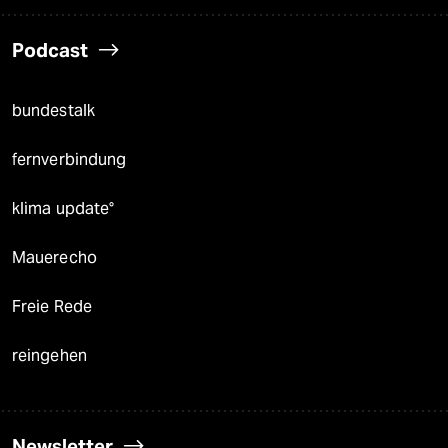
Podcast
bundestalk
fernverbindung
klima update°
Mauerecho
Freie Rede
reingehen
Newsletter