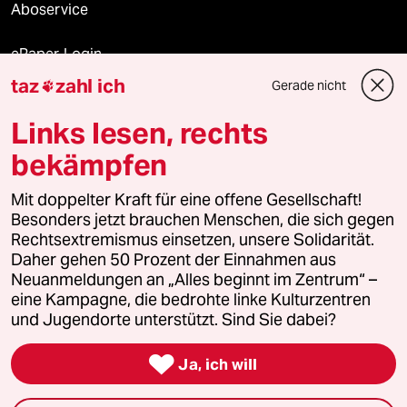
Aboservice
ePaper Login
taz
zahl ich
Gerade nicht

Downloads für Abonnierende
Links lesen, rechts
bekämpfen
© 2026 taz Verlags und Vertriebs GmbH
Mit doppelter Kraft für eine offene Gesellschaft!
Alle Rechte vorbehalten. Bei rechtlichen Fragen oder für Genehmigungen
wenden Sie sich bitte an
lizenzen@taz.de
Besonders jetzt brauchen Menschen, die sich gegen
Rechtsextremismus einsetzen, unsere Solidarität.
Daher gehen 50 Prozent der Einnahmen aus
Feedback
Redaktionsstatut
Kommune-Richtlinien
KI-
Neuanmeldungen an „Alles beginnt im Zentrum“ –
eine Kampagne, die bedrohte linke Kulturzentren
Leitlinie
Informant
Datenschutz
Impressum
AGB
und Jugendorte unterstützt. Sind Sie dabei?
Seitenwende
Einwilligungen widerrufen (Ads)

Ja, ich will