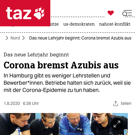

taz zahl ich
krieg in der ukraine
hitze
us-demokraten
nahost-konflikt

taz zahl ich
te
Nord
Das neue Lehrjahr beginnt: Corona bremst Azubis aus
taz zahl ich
themen
Das neue Lehrjahr beginnt
Corona bremst Azubis aus
politik
In Hamburg gibt es weniger Lehrstellen und
öko
Bewerber*innen. Betriebe halten sich zurück, weil sie
mit der Corona-Epidemie zu tun haben.
gesellschaft
1.8.2020
6:38 Uhr
teilen
kultur
sport