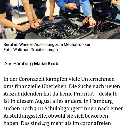
berlin
nord
wahrheit
verlag
Beruf im Wandel: Ausbildung zum Mechatroniker
Foto: Waltraud Grubitzsch/dpa
verlag
veranstaltungen
Aus Hamburg
Maike Krob
shop
In der Coronazeit kämpfen viele Unternehmen
fragen & hilfe
ums finanzielle Überleben. Die Suche nach neuen
Auszubildenden hat da keine Priorität – deshalb
unterstützen
ist in diesem August alles anders: In Hamburg
abo
suchen noch 3.111 Schulabgänger*innen nach einer
Ausbildungsstelle, obwohl sie sich beworben
genossenschaft
haben. Das sind 413 mehr als im coronafreien