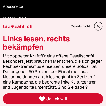
Aboservice
ePaper Login
taz
zahl ich
Gerade nicht

Downloads für Abonnierende
Links lesen, rechts
bekämpfen
© 2026 taz Verlags und Vertriebs GmbH
Mit doppelter Kraft für eine offene Gesellschaft!
Alle Rechte vorbehalten. Bei rechtlichen Fragen oder für Genehmigungen
wenden Sie sich bitte an
lizenzen@taz.de
Besonders jetzt brauchen Menschen, die sich gegen
Rechtsextremismus einsetzen, unsere Solidarität.
Daher gehen 50 Prozent der Einnahmen aus
Feedback
Redaktionsstatut
Kommune-Richtlinien
KI-
Neuanmeldungen an „Alles beginnt im Zentrum“ –
eine Kampagne, die bedrohte linke Kulturzentren
Leitlinie
Informant
Datenschutz
Impressum
AGB
und Jugendorte unterstützt. Sind Sie dabei?
Seitenwende
Einwilligungen widerrufen (Ads)

Ja, ich will