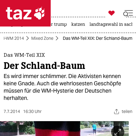

taz zahl ich
bergsteigen
usa unter trump
katzen
landtagswahl in sachs

taz zahl ich
all-WM 2014
Mixed Zone
Das WM-Teil XIX: Der Schland-Baum
taz zahl ich
themen
Das WM-Teil XIX
Der Schland-Baum
politik
Es wird immer schlimmer. Die Aktivisten kennen
öko
keine Gnade. Auch die wehrlosesten Geschöpfe
müssen für die WM-Hysterie der Deutschen
gesellschaft
herhalten.
kultur
7.7.2014
16:30 Uhr
teilen
sport