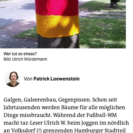
berlin
nord
wahrheit
verlag
verlag
Wer tut so etwas?
Bild: Ulrich Würdemann
veranstaltungen
shop
Von
Patrick Loewenstein
fragen & hilfe
unterstützen
Galgen, Galeerenbau, Gegenpissen. Schon seit
Jahrtausenden werden Bäume für alle möglichen
abo
Dinge missbraucht. Während der Fußball-WM
genossenschaft
macht taz-Leser Ulrich W. beim Joggen im nördlich
an Volksdorf (!) grenzenden Hamburger Stadtteil