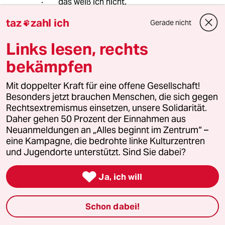
das weiß ich nicht.
taz
zahl ich
Gerade nicht

Fabian Lenné
FL
Links lesen, rechts
21.09.2024
,
14:36 Uhr
bekämpfen
ja da werden wohl einige Betriebe mit Alten
Weißen Männern in der Leitung oder Nazi-
Mit doppelter Kraft für eine offene Gesellschaft!
Mitarbietern demnächst die Pforten schließen
Besonders jetzt brauchen Menschen, die sich gegen
müssen
Rechtsextremismus einsetzen, unsere Solidarität.
Daher gehen 50 Prozent der Einnahmen aus
Neuanmeldungen an „Alles beginnt im Zentrum“ –
meistkommentiert
eine Kampagne, die bedrohte linke Kulturzentren
und Jugendorte unterstützt. Sind Sie dabei?
1
Krise der Demokratie

Ja, ich will
AfD-Wählen als Triebabfuhr
Schon dabei!
Bundeszentrale gegen Kinderfiguren