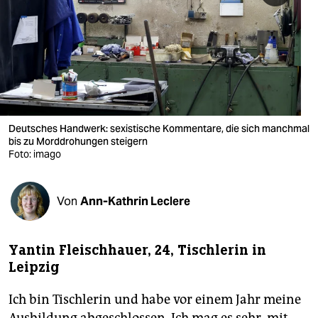
berlin
nord
wahrheit
verlag
verlag
Deutsches Handwerk: sexistische Kommentare, die sich manchmal
bis zu Morddrohungen steigern
veranstaltungen
Foto: imago
shop
Von
Ann-Kathrin Leclere
fragen & hilfe
unterstützen
Yantin Fleischhauer, 24, Tischlerin in
abo
Leipzig
genossenschaft
Ich bin Tischlerin und habe vor einem Jahr meine