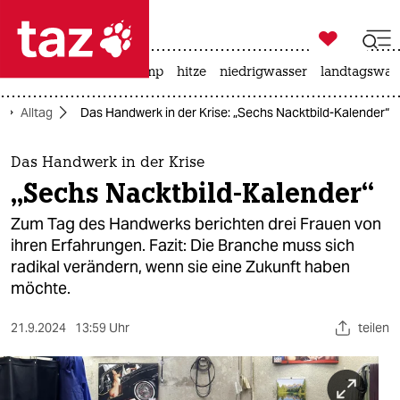

taz zahl ich
katzen
usa unter trump
hitze
niedrigwasser
landtagswahl

taz zahl ich
Alltag
Das Handwerk in der Krise: „Sechs Nacktbild-Kalender“
taz zahl ich
themen
Das Handwerk in der Krise
„Sechs Nacktbild-Kalender“
politik
Zum Tag des Handwerks berichten drei Frauen von
öko
ihren Erfahrungen. Fazit: Die Branche muss sich
radikal verändern, wenn sie eine Zukunft haben
gesellschaft
möchte.
kultur
21.9.2024
13:59 Uhr
teilen
sport