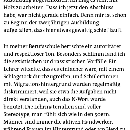
Ausbildung abgeschlossen. Ich mag es sehr, mit
epaper login
Holz zu arbeiten. Dass ich jetzt den Abschluss
habe, war nicht gerade einfach. Denn mir ist schon
zu Beginn der zweijährigen Ausbildung
aufgefallen, dass hier etwas gewaltig schief läuft.
In meiner Berufsschule herrschte ein autoritärer
und respektloser Ton. Besonders schlimm fand ich
die sexistischen und rassistischen Vorfälle. Ein
Lehrer witzelte, dass es einfacher wäre, mit einem
Schlagstock durchzugreifen, und Schü­le­r*in­nen
mit Migrationshintergrund wurden regelmäßig
diskriminiert, weil sie etwa die Aufgaben nicht
direkt verstanden, auch das N-Wort wurde
benutzt. Die Lehrmaterialien sind voller
Stereotype, man fühlt sich wie in den 50ern:
Männer sind immer die aktiven Handwerker,
während Frauen im Hintergrund oder am Herd zu