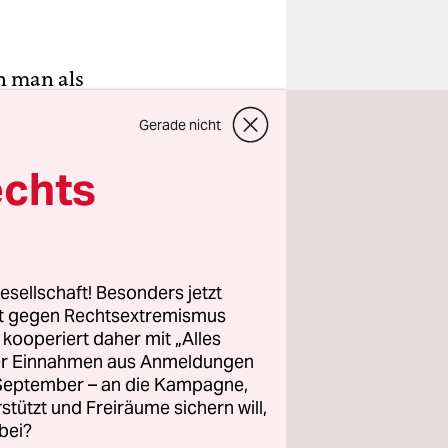
n man als
enst (KJND)
Gerade nicht
echts
derfahren,
nütigen
l aufgrund
esellschaft! Besonders jetzt
rt gegen Rechtsextremismus
z kooperiert daher mit „Alles
ller Einnahmen aus Anmeldungen
. September – an die Kampagne,
rstützt und Freiräume sichern will,
bei?