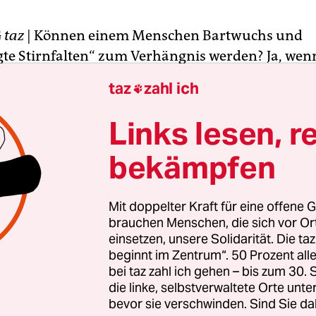
G
taz
| Können einem Menschen Bartwuchs und
te Stirnfalten“ zum Verhängnis werden? Ja, wen
iger Flüchtling an den Kinder- und Jugendnotdi
taz
zahl ich

 gerät.
Links lesen, r
em Jungen aus Afghanistan, ist dies dort 2014 wi
bekämpfen
Alter von 16 Jahren hierher kam. Bei einer zehnmi
heinnahme“ stufte ihn das dortige Fachpersona
ßerer Merkmale als volljährig ein.
Mit doppelter Kraft für eine offene G
brauchen Menschen, die sich vor O
einsetzen, unsere Solidarität. Die ta
beginnt im Zentrum“. 50 Prozent a
bei taz zahl ich gehen – bis zum 30
die linke, selbstverwaltete Orte unte
bevor sie verschwinden. Sind Sie da