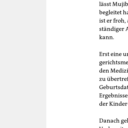
lässt Mujib
begleitet h
ist er froh
ständiger 
kann.
Erst eine 
gerichtsme
den Medizi
zu übertre
Geburtsdat
Ergebnisse 
der Kinder
Danach geht