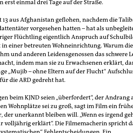
n erst einmal drei Tage auf der Straße.
t 13 aus Afghanistan geflohen, nachdem die Talib
attentäter vorgesehen hatten – hat als unbegleit
iger Flüchtling eigentlich Anspruch auf Schulb
 in einer betreuten Wohneinrichtung. Warum die
hm und anderen Leidensgenossen das schwere L
acht, indem man sie zu Erwachsenen erklärt, da
ge „Mujib – ohne Eltern auf der Flucht“ Aufschlus
 für die ARD gedreht hat.
egen beim KJND seien „überfordert“, der Andrang 
n Wohnplätze sei zu groß, sagt im Film ein früh
, der unerkannt bleiben will. „Wenn es irgend geh
r volljährig erklärt“. Die Filmemacherin spricht 
systematischen“ Fehlentscheidungen. Ein