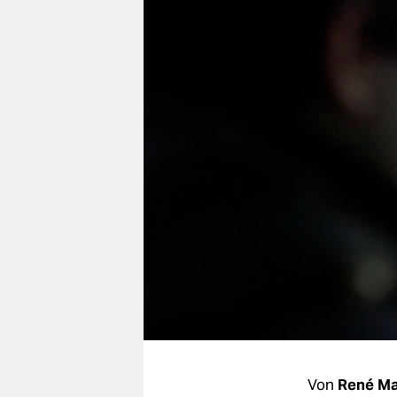
berlin
nord
wahrheit
verlag
verlag
veranstaltungen
shop
fragen & hilfe
unterstützen
abo
genossenschaft
Von
René Ma