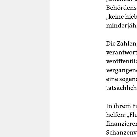
Behördensp
„keine hieb
minderjähr
Die Zahlen
verantwort
veröffentli
vergangene
eine sogen
tatsächlic
In ihrem Fi
helfen: „F
finanziere
Schanzenvie