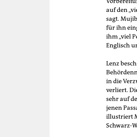
Vorbereitu
auf den „v
sagt. Mujib
für ihn ein
ihm „viel 
Englisch u
Lenz besch
Behördenmi
in die Ver
verliert. D
sehr auf d
jenen Pass
illustrier
Schwarz-We