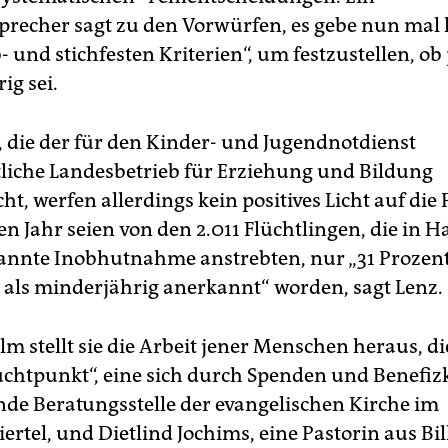
recher sagt zu den Vorwürfen, es gebe nun mal 
- und stichfesten Kriterien“, um festzustellen, o
ig sei.
, die der für den Kinder- und Jugendnotdienst
liche Landesbetrieb für Erziehung und Bildung
cht, werfen allerdings kein positives Licht auf die 
n Jahr seien von den 2.011 Flüchtlingen, die in
annte Inobhutnahme anstrebten, nur „31 Prozen
h als minderjährig anerkannt“ worden, sagt Lenz.
lm stellt sie die Arbeit jener Menschen heraus, d
luchtpunkt“, eine sich durch Spenden und Benefiz
nde Beratungsstelle der evangelischen Kirche im
rtel, und Dietlind Jochims, eine Pastorin aus Bill