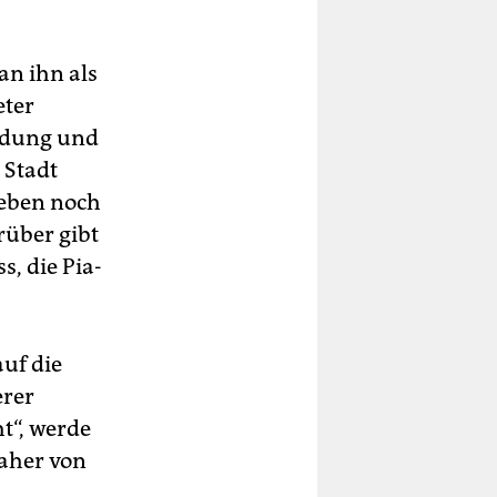
an ihn als
eter
ildung und
 Stadt
eben noch
rüber gibt
s, die Pia-
auf die
erer
t“, werde
daher von