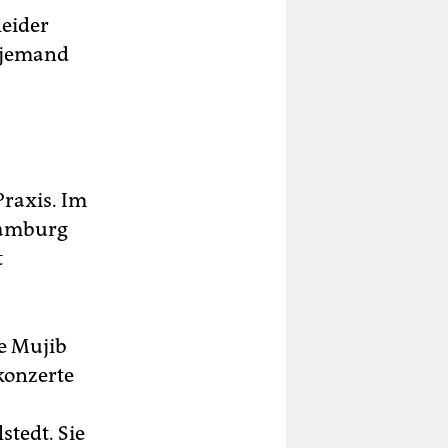
leider
b jemand
Praxis. Im
 Hamburg
t
ie Mujib
konzerte
stedt. Sie