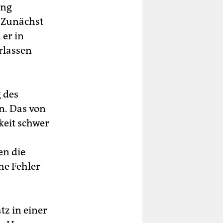
ang
: Zunächst
 er in
rlassen
 des
n. Das von
keit schwer
en die
he Fehler
tz in einer