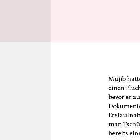
Mujib hatt
einen Flüc
bevor er a
Dokumente 
Erstaufnah
man Tschüs
bereits ein