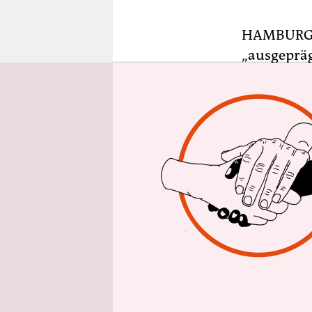
epaper login
HAMBUR
„ausgepräg
minderjähr
in Hamburg
Mujib, ein
als er im 
„Inaugensc
diverser äu