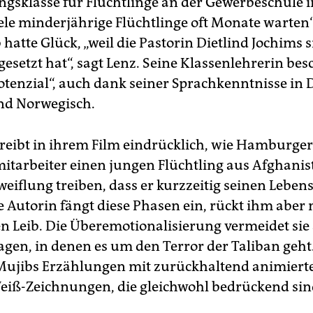
ngsklasse für Flüchtlinge an der Gewerbeschule
iele minderjährige Flüchtlinge oft Monate warten“
 hatte Glück, „weil die Pastorin Dietlind Jochims 
gesetzt hat“, sagt Lenz. Seine Klassenlehrerin bes
Potenzial“, auch dank seiner Sprachkenntnisse in 
nd Norwegisch.
reibt in ihrem Film eindrücklich, wie Hamburger
tarbeiter einen jungen Flüchtling aus Afghanis
zweiflung treiben, dass er kurzzeitig seinen Lebe
ie Autorin fängt diese Phasen ein, rückt ihm aber 
en Leib. Die Überemotionalisierung vermeidet sie
agen, in denen es um den Terror der Taliban geht
t Mujibs Erzählungen mit zurückhaltend animiert
iß-Zeichnungen, die gleichwohl bedrückend sin