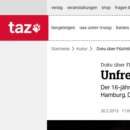
hautnavigation anspringen
hauptinhalt anspringen
footer anspringen
verlag
veranstaltungen
shop
fragen &
bergsteigen
usa unter trump
katzen

taz zahl ich
taz zahl ich
Startseite
Kultur
Doku über Flüchtlin
themen
politik
Doku über F
Unfre
öko
Der 16-jähr
gesellschaft
Hamburg. D
kultur
26.2.2015
11:0
sport