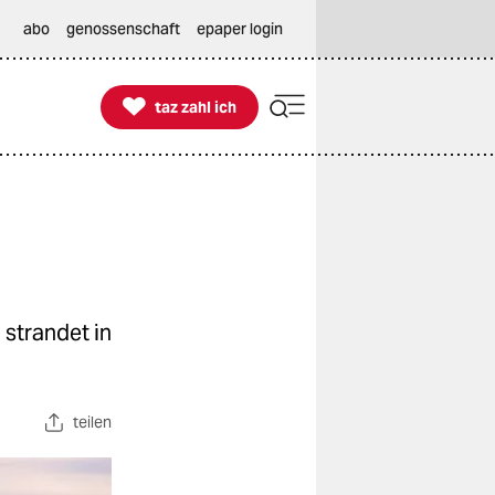
abo
genossenschaft
epaper login

taz zahl ich
taz zahl ich
 strandet in
teilen