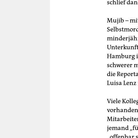
schlief dan
Mujib – mi
Selbstmord
minderjähr
Unterkunft
Hamburg i
schwerer m
die Reporta
Luisa Lenz
Viele Koll
vorhandene
Mitarbeiter
jemand „fü
„offenbar 