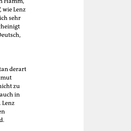
 in Hamm,
, wie Lenz
sich sehr
cheinigt
Deutsch,
tan derart
nsmut
nicht zu
 auch in
. Lenz
en
d.