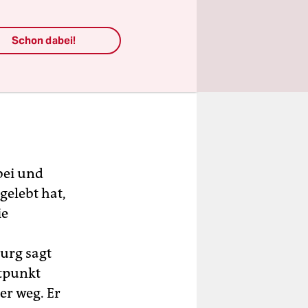
Schon dabei!
bei und
gelebt hat,
ie
urg sagt
itpunkt
er weg. Er