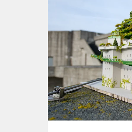
berlin
nord
wahrheit
verlag
verlag
veranstaltungen
shop
fragen & hilfe
unterstützen
abo
genossenschaft