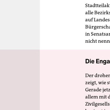
Stadtteilak
alle Bezir
auf Landes
Bürgerscha
in Senatsa
nicht nenn
Die Enga
Der drohe
zeigt, wie
Gerade jet
allem mit d
Zivilgesell