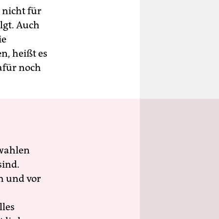
 nicht für
lgt. Auch
ie
n, heißt es
afür noch
wahlen
sind.
h und vor
lles