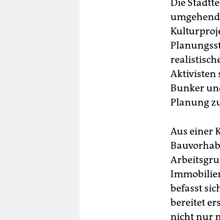
Mus
Die Stadtte
Stu
umgehend a
Ei
Kulturproj
Th
Planungsst
fin
realistisc
Aktivisten
Bunker und
Planung zu
Aus einer 
Bauvorhabe
Arbeitsgru
Immobilie
befasst si
bereitet er
nicht nur m