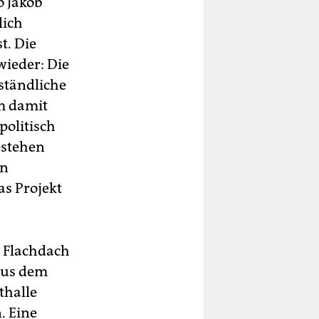
o Jakob
lich
t. Die
wieder: Die
ständliche
m damit
olitisch
estehen
en
s Projekt
s Flachdach
Aus dem
thalle
. Eine