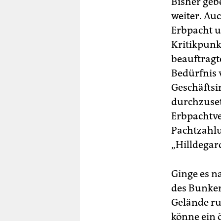
Bisher geb
weiter. Au
Erbpacht u
Kritikpunkt
beauftragt
Bedürfnis 
Geschäftsi
durchzuset
Erbpachtve
Pachtzahlu
„Hilldegar
Ginge es n
des Bunker
Gelände ru
könne ein ö