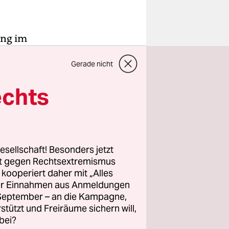
ung im
auf dem
Gerade nicht
nker von
m Projekt
echts
ernative
sagt
esellschaft! Besonders jetzt
City- und
rt gegen Rechtsextremismus
rsammlung
z kooperiert daher mit „Alles
ller Einnahmen aus Anmeldungen
kob nennt
. September – an die Kampagne,
n-Aufbau
rstützt und Freiräume sichern will,
bei?