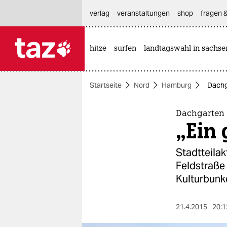
hautnavigation anspringen
hauptinhalt anspringen
footer anspringen
verlag
veranstaltungen
shop
fragen &
hitze
surfen
landtagswahl in sachse

taz zahl ich
taz zahl ich
Startseite
Nord
Hamburg
Dachg
themen
politik
Dachgarten 
„Ein
öko
Stadtteilak
gesellschaft
Feldstraße
Kulturbunke
kultur
sport
21.4.2015
20:1