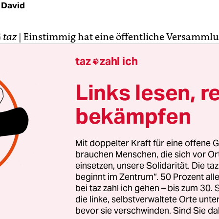
a David
G
taz
| Einstimmig hat eine öffentliche Versamml
iale
eine Resolution zum geplanten Dachgarten 
taz
zahl ich

der Feldstraße beschlossen: In der Erklärung „Bu
isieren die Aktivisten die fehlende Beteiligung a
Links lesen, r
en“ – und schlagen eine stadtteilverträgliche Alt
nker vor.
bekämpfen
e Projekt sei durch seine Intransparenz geprägt, 
Mit doppelter Kraft für eine offene G
ob, parteiloses Mitglied für die Linksfraktion im 
brauchen Menschen, die sich vor O
ngsausschuss. „Eine Beteiligung der Bezirksve
einsetzen, unsere Solidarität. Die ta
beginnt im Zentrum“. 50 Prozent a
tte ist vom Bauträger bisher ausgeblieben.“ Ja
bei taz zahl ich gehen – bis zum 30
ei Initiatoren vorgeschlagenen kolossalen Garte
die linke, selbstverwaltete Orte unte
den“ einen „grünen Deckmantel“, bei dem kein
bevor sie verschwinden. Sind Sie da