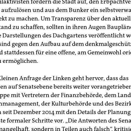
ikclub, ein Künstler-Gästehaus mit 100 Zimmern, eine
ilaktivisten fordern die Stadt auf, den Erbpachtv
diofläche und Gastronomiebetriebe sollen Platz finden.
ufzulösen und aus dem Bunker ein selbstverwa
ne kostenlose Nutzung
des Dachgartens
will Eigentümer
ekt zu machen. Um Transparenz über den aktuel
omas Matzen durch kostenpflichtige Veranstaltungen im Bun
and zu schaffen, sollten in ihren Augen Bauplä
anzieren.
he Darstellungen des Dachgartens veröffentlicht w
 sind gegen den Aufbau auf dem denkmalgeschüt
 stattdessen für eine offene, am Gemeinwohl ori
 ermöglichen.
Kleinen Anfrage der Linken geht hervor, dass das
n auf Senatsebene bereits weiter vorangetrieben
ppe mit Vertretern der Finanzbehörde, dem Land
nmanagement, der Kulturbehörde und des Bezir
ch seit Dezember 2014 mit den Details der Planun
ste formaler Schritte vor. „Die Antworten des Sena
angelhaft, sondern in Teilen auch falsch“, kritisi