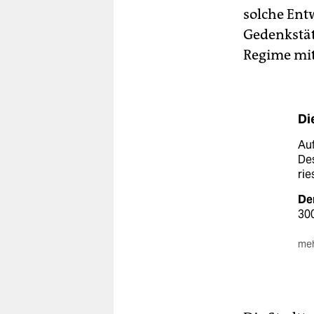
solche Ent
Gedenkstät
Regime mit
Di
Auf
Des
rie
De
300
meh
Ein
sei
Auc