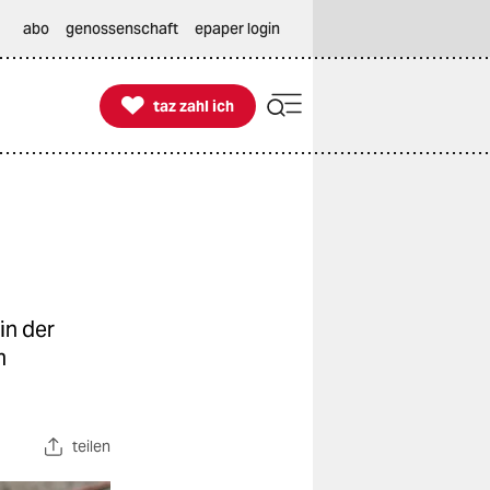
abo
genossenschaft
epaper login

taz zahl ich
taz zahl ich
in der
m
teilen