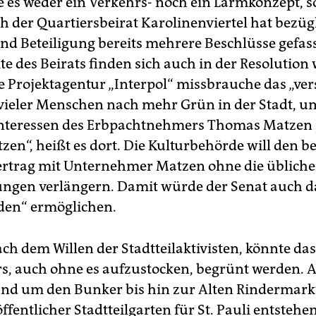
e es weder ein Verkehrs- noch ein Lärmkonzept, s
ch der Quartiersbeirat Karolinenviertel hat bezüg
nd Beteiligung bereits mehrere Beschlüsse gefass
e des Beirats finden sich auch in der Resolution 
e Projektagentur „Interpol“ missbrauche das „ver
vieler Menschen nach mehr Grün in der Stadt, u
nteressen des Erbpachtnehmers Thomas Matzen p
zen“, heißt es dort. Die Kulturbehörde will den b
rtrag mit Unternehmer Matzen ohne die üblich
ngen verlängern. Damit würde der Senat auch da
den“ ermöglichen.
ach dem Willen der Stadtteilaktivisten, könnte da
s, auch ohne es aufzustocken, begrünt werden. 
nd um den Bunker bis hin zur Alten Rindermark
ffentlicher Stadtteilgarten für St. Pauli entstehen