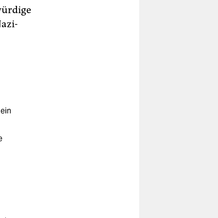
würdige
azi-
ein
e
us