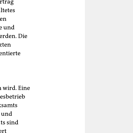
ertrag
ltetes
len
ker
ne und
erden. Die
zten
entierte
 wird. Eine
esbetrieb
ksamts
g und
ts sind
ert