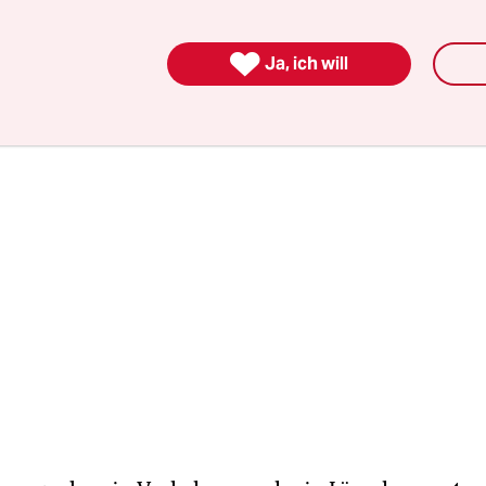
gsprozess, sondern nur ein Mitgestaltungsprojekt 
begrünung vorgesehen seien.

Ja, ich will