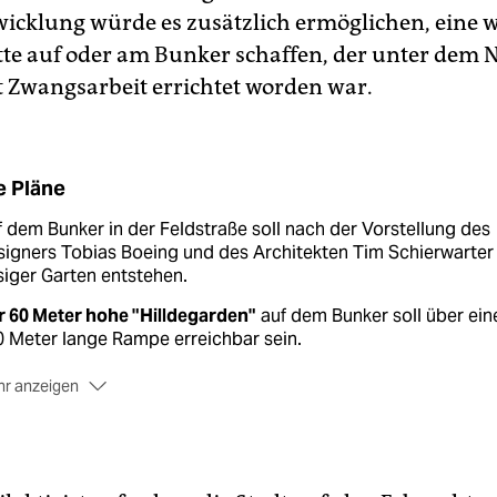
wicklung würde es zusätzlich ermöglichen, eine 
te auf oder am Bunker schaffen, der unter dem N
 Zwangsarbeit errichtet worden war.
e Pläne
 dem Bunker in der Feldstraße soll nach der Vorstellung des
igners Tobias Boeing und des Architekten Tim Schierwarter 
siger Garten entstehen.
r 60 Meter hohe "Hilldegarden"
auf dem Bunker soll über ein
 Meter lange Rampe erreichbar sein.
r anzeigen
 öffentlicher Park soll ein Teil
des pyramidenförmigen Aufba
n, der insgesamt 5.800 Quadratmeter umfasst.
h ein Kultursaal mit 1.000 Plätzen
, ein Amphitheater, ein